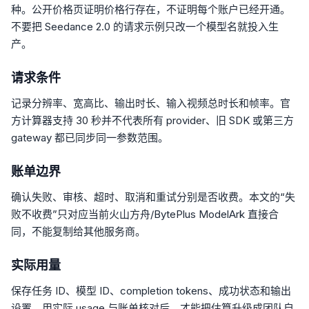
种。公开价格页证明价格行存在，不证明每个账户已经开通。
不要把 Seedance 2.0 的请求示例只改一个模型名就投入生
产。
请求条件
记录分辨率、宽高比、输出时长、输入视频总时长和帧率。官
方计算器支持 30 秒并不代表所有 provider、旧 SDK 或第三方
gateway 都已同步同一参数范围。
账单边界
确认失败、审核、超时、取消和重试分别是否收费。本文的“失
败不收费”只对应当前火山方舟/BytePlus ModelArk 直接合
同，不能复制给其他服务商。
实际用量
保存任务 ID、模型 ID、completion tokens、成功状态和输出
设置。用实际 usage 与账单核对后，才能把估算升级成团队自