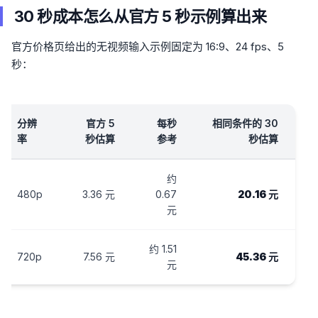
30 秒成本怎么从官方 5 秒示例算出来
官方价格页给出的无视频输入示例固定为 16:9、24 fps、5
秒：
分辨
官方 5
每秒
相同条件的 30
率
秒估算
参考
秒估算
约
480p
3.36 元
0.67
20.16 元
元
约 1.51
720p
7.56 元
45.36 元
元