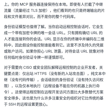
上。你的 MCP 服务器连接保持在本地。即使有人拦截了中继
流量（流量经过 TLS 加密），他们看到的也只是终端输出的片
段和文件差异对比，而不是你的整个代码库。
身份验证模型也值得了解。当你启动远程控制会话时，它会生
成一个带有加密令牌的唯一会话 URL。只有拥有确切 URL 的
人才能连接到你的会话。URL 显示在你的终端中并编码在二维
码中，因此假设你能控制谁能看到它。这里不涉及持久的凭据
或账户访问。如果你担心 URL 泄露，对待会话 URL 就像对待
任何临时身份验证令牌一样谨慎即可。
对于需要向 CISO 或安全团队解释远程控制的企业开发者，关
键要点是：仅出站 HTTPS（没有新的入站攻击面），纯文本中
继（没有代码传输），会话级别的身份验证（没有持久访问权
限），以及仅本地执行（远程设备不能在你的机器上执行命
令）。这使得远程控制在远程开发访问方面比大多数替代方案
安全得多，这也是为什么许多注重安全的组织对它比传统的基
于 SSH 的远程设置更放心。