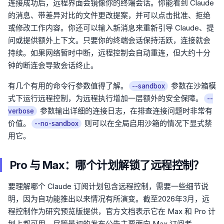
连接成功后，远程界面会镜像你的终端会话。你能看到 Claude
的消息、带差异对比的文件更改提案，并可以点击批准、拒绝
或修改工作内容。你还可以输入新消息来重新引导 Claude、提
问或提供额外上下文。只要你的终端会话保持活跃，连接就会
持续。如果网络暂时中断，远程控制会自动重连，但大约十分
钟的断连会导致会话终止。
有几个有用的命令行参数值得了解。
参数在沙箱模
--sandbox
式下运行远程控制，为远程执行增加一层额外的安全保障。
--
参数输出详细的连接日志，在排查连接问题时非常有
verbose
价值。
则可以在全局启用沙箱的情况下显式禁
--no-sandbox
用它。
Pro 与 Max：哪个计划解锁了远程控制？
要理解哪个 Claude 订阅计划包含远程控制，需要一些细节说
明，因为自功能推出以来情况有所演变。截至2026年3月，远
程控制作为研究预览版提供，官方文档表示它在 Max 和 Pro 计
划上都可用，尽管最初的发布公告主要面向 Max 订阅者。