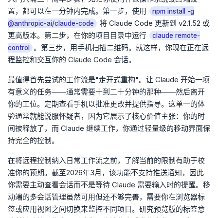
置，都可以在一分钟内完成。第一步，使用
npm install -g
将 Claude Code 更新到 v2.1.52 或
@anthropic-ai/claude-code
更高版本。第二步，在你的项目目录中运行
claude remote-
。第三步，用手机扫描二维码。就这样，你现在正在远
control
程监控和交互你的 Claude Code 会话。
最值得首先尝试的工作流是"走开式重构"。让 Claude 开始一项
有意义的任务——通常需要十到二十分钟的那种——然后离开
你的工位。定期查看手机以批准更改并提供指导。这单一的体
验通常就能说服怀疑者，因为它展示了核心价值主张：你的时
间被释放了，而 Claude 继续工作，你通过轻量级的移动界面保
持完全的控制。
在将远程控制纳入日常工作流之前，了解当前的限制有助于校
准你的预期。截至2026年3月，该功能不支持推送通知，因此
你需要主动查看会话而不是等待 Claude 需要输入时的提醒。移
动端的多会话管理虽然可用但还不够完善，需要你在浏览器标
签或应用视图之间切换来监控不同项目。研究预览版的标签意