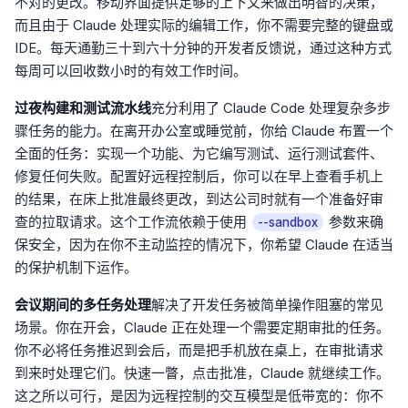
不对的更改。移动界面提供足够的上下文来做出明智的决策，
而且由于 Claude 处理实际的编辑工作，你不需要完整的键盘或
IDE。每天通勤三十到六十分钟的开发者反馈说，通过这种方式
每周可以回收数小时的有效工作时间。
过夜构建和测试流水线
充分利用了 Claude Code 处理复杂多步
骤任务的能力。在离开办公室或睡觉前，你给 Claude 布置一个
全面的任务：实现一个功能、为它编写测试、运行测试套件、
修复任何失败。配置好远程控制后，你可以在早上查看手机上
的结果，在床上批准最终更改，到达公司时就有一个准备好审
查的拉取请求。这个工作流依赖于使用
参数来确
--sandbox
保安全，因为在你不主动监控的情况下，你希望 Claude 在适当
的保护机制下运作。
会议期间的多任务处理
解决了开发任务被简单操作阻塞的常见
场景。你在开会，Claude 正在处理一个需要定期审批的任务。
你不必将任务推迟到会后，而是把手机放在桌上，在审批请求
到来时处理它们。快速一瞥，点击批准，Claude 就继续工作。
这之所以可行，是因为远程控制的交互模型是低带宽的：你不