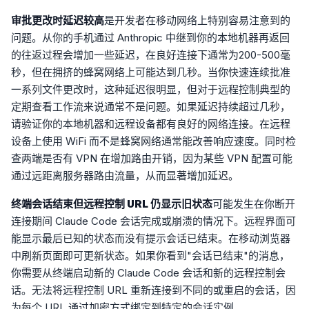
审批更改时延迟较高
是开发者在移动网络上特别容易注意到的
问题。从你的手机通过 Anthropic 中继到你的本地机器再返回
的往返过程会增加一些延迟，在良好连接下通常为200-500毫
秒，但在拥挤的蜂窝网络上可能达到几秒。当你快速连续批准
一系列文件更改时，这种延迟很明显，但对于远程控制典型的
定期查看工作流来说通常不是问题。如果延迟持续超过几秒，
请验证你的本地机器和远程设备都有良好的网络连接。在远程
设备上使用 WiFi 而不是蜂窝网络通常能改善响应速度。同时检
查两端是否有 VPN 在增加路由开销，因为某些 VPN 配置可能
通过远距离服务器路由流量，从而显著增加延迟。
终端会话结束但远程控制 URL 仍显示旧状态
可能发生在你断开
连接期间 Claude Code 会话完成或崩溃的情况下。远程界面可
能显示最后已知的状态而没有提示会话已结束。在移动浏览器
中刷新页面即可更新状态。如果你看到"会话已结束"的消息，
你需要从终端启动新的 Claude Code 会话和新的远程控制会
话。无法将远程控制 URL 重新连接到不同的或重启的会话，因
为每个 URL 通过加密方式绑定到特定的会话实例。