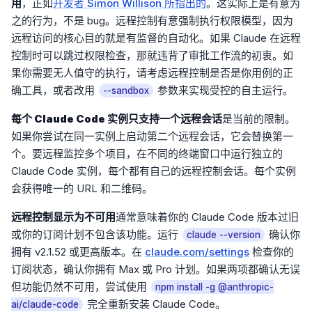
用
，正如
开发者 Simon Willison 所指出的
。这实际上是有意为
之的行为，不是 bug。远程控制有意强制执行权限模型，因为
远程访问的核心目的就是有监督的自动化。如果 Claude 在远程
控制时可以跳过权限检查，那就违背了审批工作流的初衷。如
果你需要无人值守的执行，请考虑远程控制是否是你用例的正
确工具，或者改用
参数来实现受控的自主运行。
--sandbox
每个 Claude Code 实例只支持一个远程会话
是当前的限制。
如果你尝试在同一实例上启动第二个远程会话，它会替换第一
个。要远程监控多个项目，在不同的终端窗口中运行独立的
Claude Code 实例，每个都有自己的远程控制会话。每个实例
会获得唯一的 URL 和二维码。
远程控制显示为不可用
通常意味着你的 Claude Code 版本过旧
或你的订阅计划不包含该功能。运行
确认你
claude --version
拥有 v2.1.52 或更高版本。在
claude.com/settings
检查你的
订阅状态，确认你拥有 Max 或 Pro 计划。如果两项都确认无误
但功能仍然不可用，尝试使用
npm install -g @anthropic-
完全重新安装 Claude Code。
ai/claude-code