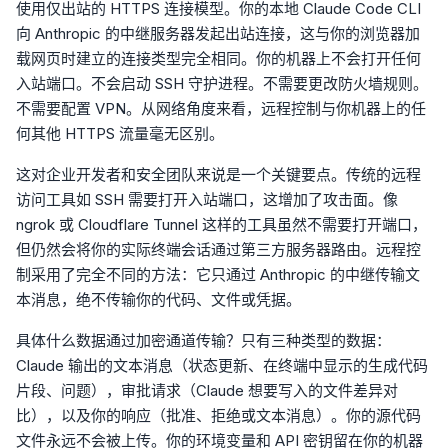
使用仅出站的 HTTPS 连接模型。你的本地 Claude Code CLI
向 Anthropic 的中继服务器发起出站连接，这与你的浏览器加
载网页时建立的连接类型完全相同。你的机器上不会打开任何
入站端口。不会启动 SSH 守护进程。不需要更改防火墙规则。
不需要配置 VPN。从网络角度来看，远程控制与你机器上的任
何其他 HTTPS 流量毫无区别。
这对企业开发者和安全团队来说是一个关键要点。传统的远程
访问工具如 SSH 需要打开入站端口，这增加了攻击面。像
ngrok 或 Cloudflare Tunnel 这样的工具虽然不需要打开端口，
但仍然会将你的实际终端会话通过第三方服务器路由。远程控
制采用了完全不同的方法：它只通过 Anthropic 的中继传输文
本消息，绝不传输你的代码、文件或凭据。
具体什么数据通过加密通道传输？只有三种类型的数据：
Claude 输出的文本消息（状态更新、在终端中显示的生成代码
片段、问题），审批请求（Claude 想要写入的文件差异对
比），以及你的响应（批准、拒绝或文本消息）。你的源代码
文件永远不会被上传。你的环境变量和 API 密钥留在你的机器