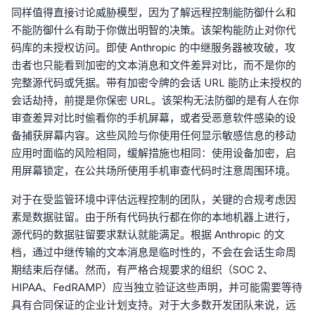
同样值得直接讨论威胁模型，因为了解远程控制能防御什么和
不能防御什么有助于你做出明智的决策。该架构能防止对你代
码库的未授权访问。即使 Anthropic 的中继服务器被攻破，攻
击者也只能看到加密的文本消息和文件差异对比，而不是你的
完整源代码或凭据。带有加密令牌的会话 URL 能防止未授权的
会话劫持，前提是你保密 URL。该架构无法防御的是有人在你
审查差异对比时偷看你的手机屏幕，或者受恶意软件感染的设
备捕获屏幕内容。这些风险与你使用任何显示敏感信息的移动
应用时面临的风险相同，缓解措施也相同：使用设备加密，启
用屏幕锁定，在公共场所使用手机审查代码时注意周围环境。
对于在受监管环境中评估远程控制的团队，关键的合规考虑因
素是数据驻留。由于所有代码执行都在你的本地机器上进行，
源代码的数据驻留要求默认就能满足。根据 Anthropic 的文
档，通过中继传输的文本消息是临时性的，不会在会话生命周
期结束后存储。然而，有严格合规要求的组织（SOC 2、
HIPAA、FedRAMP）应当独立验证这些声明，并可能需要等待
具有合同保证的企业计划支持。对于大多数开发团队来说，远