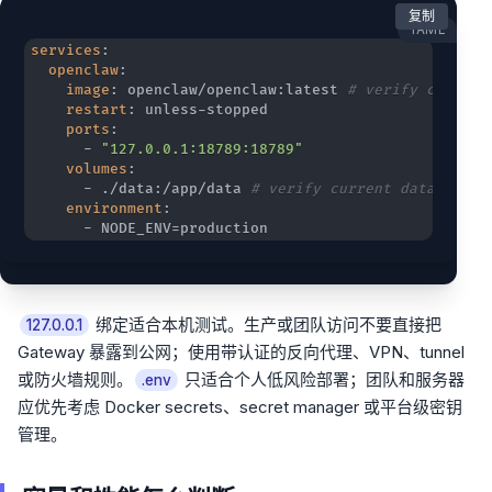
复制
YAML
services
:
openclaw
:
image
:
 openclaw/openclaw
:
latest 
# verify current
restart
:
 unless
-
ports
:
-
"127.0.0.1:18789:18789"
volumes
:
-
 ./data
:
/app/data 
# verify current data/confi
environment
:
-
 NODE_ENV=production
绑定适合本机测试。生产或团队访问不要直接把
127.0.0.1
Gateway 暴露到公网；使用带认证的反向代理、VPN、tunnel
或防火墙规则。
只适合个人低风险部署；团队和服务器
.env
应优先考虑 Docker secrets、secret manager 或平台级密钥
管理。