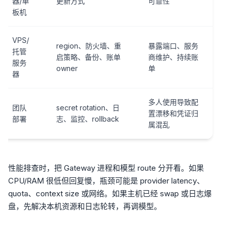
器/单
更新方式
可靠性
板机
VPS/
region、防火墙、重
暴露端口、服务
托管
启策略、备份、账单
商维护、持续账
服务
owner
单
器
多人使用导致配
团队
secret rotation、日
置漂移和凭证归
部署
志、监控、rollback
属混乱
性能排查时，把 Gateway 进程和模型 route 分开看。如果
CPU/RAM 很低但回复慢，瓶颈可能是 provider latency、
quota、context size 或网络。如果主机已经 swap 或日志爆
盘，先解决本机资源和日志轮转，再调模型。