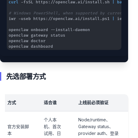
curl
 -fsSL https://openclaw.ai/install.sh 
|
bash
# Windows PowerShell, when supported by current docs
iwr -useb https://openclaw.ai/install.ps1 
|
openclaw dashboard
先选部署方式
方式
适合谁
上线前必须验证
个人本
Node/runtime、
官方安装脚
机、首次
Gateway status、
本
试用、日
provider auth、登录