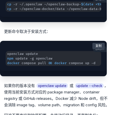
cp
 -r ~/.openclaw ~/openclaw-backup-
$(
date
 +%Y%m%d
)
cp
 -r ~/openclaw-docker/data ~/openclaw-data-backup-
更新命令取决于安装方式：
复制
BASH
npm
docker
 compose pull 
&&
docker
 compose up -d
如果你的版本没有
或
，
openclaw update
update --check
使用当前安装方式对应的 package manager、container
registry 或 GitHub releases。Docker 减少 Node drift，但不
会消除 image tag、volume path、migration 和 config 风险。