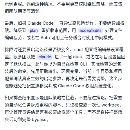
示例更窄。遇到这种情况，不要用更高权限绕过策略，而应该
把团队期望写清楚。
最后，如果 Claude Code 一直尝试高风险动作，不要继续加权
限。降级到
重新收束范围，用
处理文件
plan
acceptEdits
编辑疲劳，或者在 Auto 可用且任务适合时使用中间模式。
排障时还要看启动路径是否被别名、shell 配置或编辑器设置覆
盖。很多团队把
包了一层 alias，或者在项目设置里固
claude
定了默认模式；此时你以为自己在检查 CLI，实际检查的是包
装后的命令。先用帮助输出、环境变量、当前工作目录和项目
配置确认真正生效的启动参数，再决定是否需要调整。这个步
骤能避免把配置漂移误判成 Claude Code 权限系统变化。
如果排查结果显示是团队策略在拦截，不要绕过策略。把需要
的自动化任务拆成更窄的脚本、只读检查或一次性 worktree，
再让管理员评估是否有必要放宽某个工具，而不是直接把整场
会话切到完整 bypass。