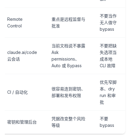
不要当作
Remote
重点是远程监督与
无人值守
Control
批准
bypass
当前文档说不暴露
不要把缺
claude.ai/code
Ask
失选项当
云会话
permissions、
成本地
Auto 或 Bypass
CLI 故障
优先窄脚
很容易连到密钥、
本、dry
CI / 自动化
部署和发布权限
run 和审
批
凭据改变整个风险
不要
密钥和管理后台
等级
bypass