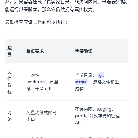
离。如果容器挂载了真实家目录、能访问内网、带着云凭据、
能运行部署脚本，那么它仍然拥有真实权力。
最低检查应该具体到可以执行：
边
最低要求
需要验证
界
文
一次性
当前目录、
git
件
worktree、范围
、忽略文件和生
status
系
窄、干净 diff
成物
统
不连内网、staging、
网
尽量离线或限制
prod、对象存储和管理
络
出口
API