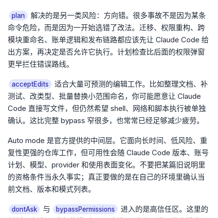
解决的是另一类风险：方向错。很多事故不是因为某条
plan
命令危险，而是因为一开始选错了改法。迁移、权限重构、跨
模块重命名、账单逻辑和发布链路都应该先让 Claude Code 给
出方案，再决定是否允许它执行。计划检查比后面的权限弹窗
更早拦住错误路线。
适合大量可预测的编辑工作。比如整理文档、补
acceptEdits
测试、改类型、批量替换小范围命名，你可能愿意让 Claude
Code 直接写文件，但仍然希望 shell、网络和脚本执行被单独
确认。这比完整 bypass 窄很多，也常常已经足够减少疲劳。
Auto mode 是官方提供的中间层。它面向长时间、低风险、重
复性更强的仓库工作，但可用性会随 Claude Code 版本、账号
计划、模型、provider 和使用表面变化。不要把某篇旧说明里
的资格条件当永久事实；真正要做的是在自己的环境里确认当
前文档、版本和模式列表。
与
进入的是高信任区。这里的
dontAsk
bypassPermissions