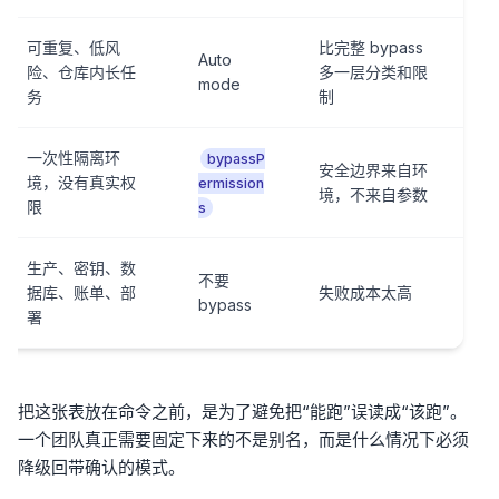
可重复、低风
比完整 bypass
Auto
险、仓库内长任
多一层分类和限
mode
务
制
一次性隔离环
bypassP
安全边界来自环
境，没有真实权
ermission
境，不来自参数
限
s
生产、密钥、数
不要
据库、账单、部
失败成本太高
bypass
署
把这张表放在命令之前，是为了避免把“能跑”误读成“该跑”。
一个团队真正需要固定下来的不是别名，而是什么情况下必须
降级回带确认的模式。