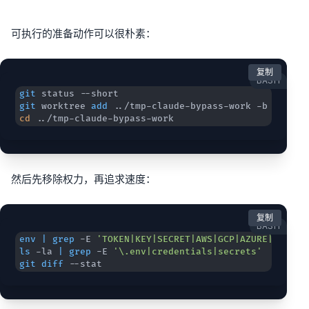
可执行的准备动作可以很朴素：
复制
BASH
git
git
 worktree 
add
..
cd
..
/tmp-claude-bypass-work
然后先移除权力，再追求速度：
复制
BASH
env
|
grep
 -E 
'TOKEN|KEY|SECRET|AWS|GCP|AZURE|ANTHRO
ls
 -la 
|
grep
 -E 
'\.env|credentials|secrets'
git
diff
 --stat