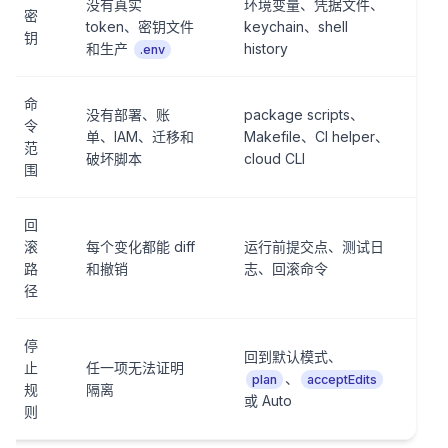
没有真实
环境变量、凭据文件、
密
token、密钥文件
keychain、shell
钥
和生产
history
.env
命
没有部署、账
package scripts、
令
单、IAM、迁移和
Makefile、CI helper、
范
破坏脚本
cloud CLI
围
回
滚
每个变化都能 diff
运行前提交点、测试日
路
和撤销
志、回滚命令
径
停
回到默认模式、
止
任一项无法证明
、
plan
acceptEdits
规
隔离
或 Auto
则