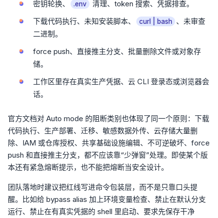
密钥轮换、
清理、token 搜索、凭据排查。
.env
下载代码执行、未知安装脚本、
、未审查
curl | bash
二进制。
force push、直接推主分支、批量删除文件或对象存
储。
工作区里存在真实生产凭据、云 CLI 登录态或浏览器会
话。
官方文档对 Auto mode 的阻断类别也体现了同一个原则：下载
代码执行、生产部署、迁移、敏感数据外传、云存储大量删
除、IAM 或仓库授权、共享基础设施编辑、不可逆破坏、force
push 和直接推主分支，都不应该靠“少弹窗”处理。即使某个版
本还有紧急熔断提示，也不能把熔断当安全设计。
团队落地时建议把红线写进命令包装层，而不是只靠口头提
醒。比如给 bypass alias 加上环境变量检查、禁止在默认分支
运行、禁止在有真实凭据的 shell 里启动、要求先保存干净