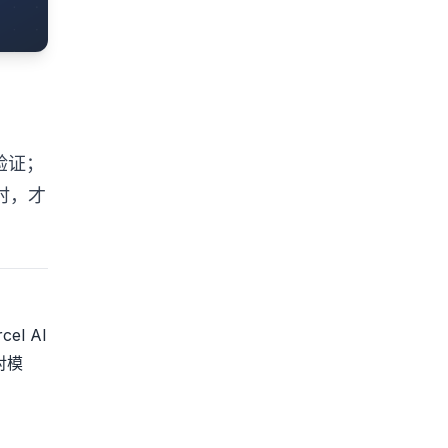
令验证；
型时，才
、
el AI
对模