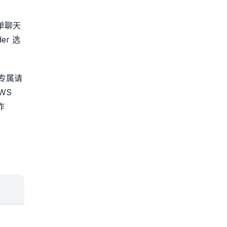
简单聊天
er 选
 专属请
AWS
作