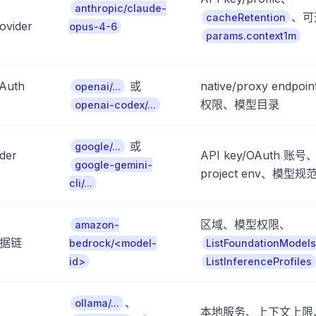
anthropic/claude-
、可
cacheRetention
ovider
opus-4-6
params.context1m
Auth
或
native/proxy endpoi
openai/...
权限、模型目录
openai-codex/...
或
google/...
der
API key/OAuth 账号
google-gemini-
project env、模型规
cli/...
区域、模型权限、
amazon-
凭据链
bedrock/<model-
ListFoundationModels
id>
ListInferenceProfiles
、
ollama/...
本地服务、上下文上限