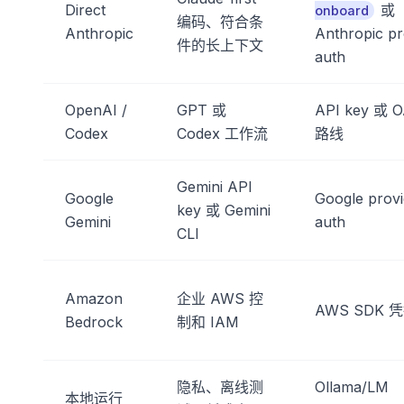
Direct
或
onboard
编码、符合条
Anthropic
Anthropic pr
件的长上下文
auth
OpenAI /
GPT 或
API key 或 O
Codex
Codex 工作流
路线
Gemini API
Google
Google provi
key 或 Gemini
Gemini
auth
CLI
Amazon
企业 AWS 控
AWS SDK 
Bedrock
制和 IAM
隐私、离线测
Ollama/LM
本地运行