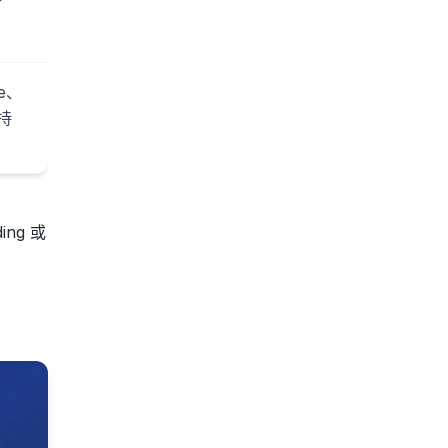
pe、
持
ng 或