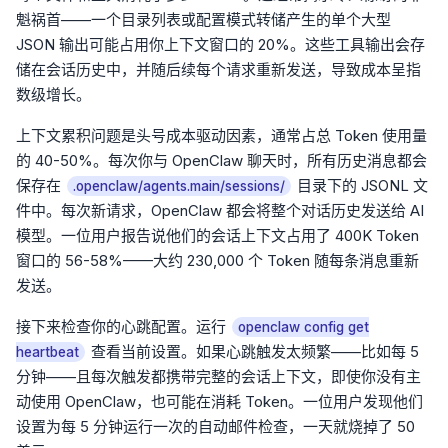
魁祸首——一个目录列表或配置模式转储产生的单个大型
JSON 输出可能占用你上下文窗口的 20%。这些工具输出会存
储在会话历史中，并随后续每个请求重新发送，导致成本呈指
数级增长。
上下文累积问题是头号成本驱动因素，通常占总 Token 使用量
的 40-50%。每次你与 OpenClaw 聊天时，所有历史消息都会
保存在
目录下的 JSONL 文
.openclaw/agents.main/sessions/
件中。每次新请求，OpenClaw 都会将整个对话历史发送给 AI
模型。一位用户报告说他们的会话上下文占用了 400K Token
窗口的 56-58%——大约 230,000 个 Token 随每条消息重新
发送。
接下来检查你的心跳配置。运行
openclaw config get
查看当前设置。如果心跳触发太频繁——比如每 5
heartbeat
分钟——且每次触发都携带完整的会话上下文，即使你没有主
动使用 OpenClaw，也可能在消耗 Token。一位用户发现他们
设置为每 5 分钟运行一次的自动邮件检查，一天就烧掉了 50