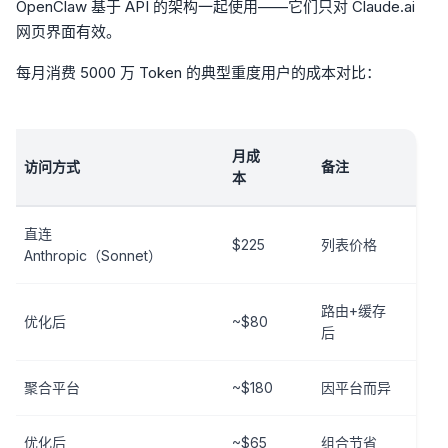
OpenClaw 基于 API 的架构一起使用——它们只对 Claude.ai
网页界面有效。
每月消费 5000 万 Token 的典型重度用户的成本对比：
月成
访问方式
备注
本
直连
$225
列表价格
Anthropic（Sonnet）
路由+缓存
优化后
~$80
后
聚合平台
~$180
因平台而异
优化后
~$65
组合节省