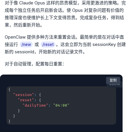
对于像 Claude Opus 这样的昂贵模型，采用更激进的策略。完
成每个独立任务后开启新会话。使 Opus 对复杂问题有价值的
推理深度也使维护长上下文变得昂贵。完成复杂任务，得到结
果，然后重新开始。
OpenClaw 提供多种方法来重置会话。最简单的是在对话中直
接运行
或
。这会立即为当前 sessionKey 创建
/new
/reset
新的 sessionId，开始新的对话记录文件。
对于自动管理，配置每日重置：
复制
JSON
{
"session"
:
{
"reset"
:
{
"dailyTime"
:
"04:00"
}
}
}