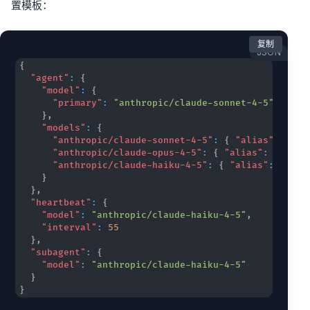
置模板：
复制
JSON
{
"agent"
:
{
"model"
:
{
"primary"
:
"anthropic/claude-sonnet-4-5"
}
,
"models"
:
{
"anthropic/claude-sonnet-4-5"
:
{
"alias"
:
"son
"anthropic/claude-opus-4-5"
:
{
"alias"
:
"opus"
"anthropic/claude-haiku-4-5"
:
{
"alias"
:
"haik
}
}
,
"heartbeat"
:
{
"model"
:
"anthropic/claude-haiku-4-5"
,
"interval"
:
55
}
,
"subagent"
:
{
"model"
:
"anthropic/claude-haiku-4-5"
}
}