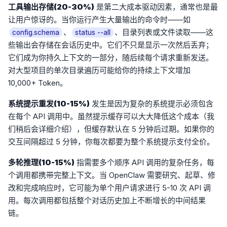
工具输出存储(20-30%)
是第二大成本驱动因素，通常也是最
让用户惊讶的。当你运行产生大量输出的命令时——如
、
、目录列表或文件读取——这
config.schema
status --all
些输出会存储在会话历史中。它们不只是显示一次然后丢弃；
它们成为你持久上下文的一部分，随后续每个请求重新发送。
对大型项目的单次目录遍历可能给你的持续上下文增加
10,000+ Token。
系统提示重发(10-15%)
发生是因为复杂的系统提示必须包含
在每个 API 调用中。虽然提示缓存可以大大降低这个成本（我
们稍后会详细介绍），但缓存默认在 5 分钟后过期。如果你的
交互间隔超过 5 分钟，你每次都要为整个系统提示支付全价。
多轮推理(10-15%)
指需要多个顺序 API 调用的复杂任务，每
个调用都携带完整上下文。当 OpenClaw 需要研究、起草、修
改和完成响应时，它可能为单个用户请求进行 5-10 次 API 调
用。每次调用都包括整个对话历史加上不断增长的中间结果
链。