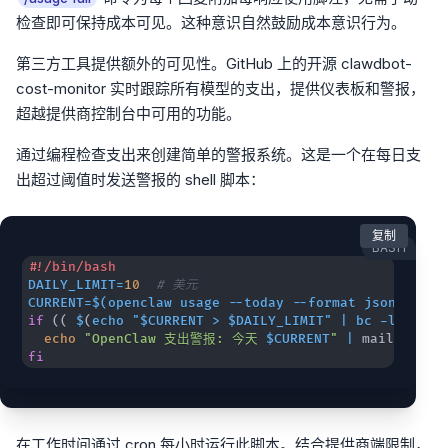
检查即可保持成本可见。这种意识自然鼓励成本意识行为。
第三方工具提供额外的可见性。GitHub 上的开源 clawdbot-
cost-monitor 实时跟踪所有模型的支出，提供仪表板和警报，
超越提供商控制台中可用的功能。
通过编程检查支出来创建简单的警报系统。这是一个在每日支
出超过阈值时发送警报的 shell 脚本：
复制
BASH
#!/bin/bash
DAILY_LIMIT
=
10
# 美元
CURRENT
=
$(
openclaw usage --today --format json 
|
 jq 
if
((
 $
(
echo "$CURRENT 
>
 $DAILY_LIMIT" 
|
 bc 
-
l
)
))
;
echo
"OpenClaw 支出警报: 今天 
$CURRENT
"
|
 mail -s 
"
fi
在工作时间通过 cron 每小时运行此脚本。结合提供商端限制，