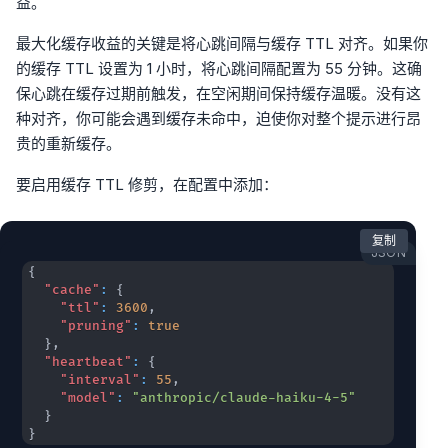
益。
最大化缓存收益的关键是将心跳间隔与缓存 TTL 对齐。如果你
的缓存 TTL 设置为 1 小时，将心跳间隔配置为 55 分钟。这确
保心跳在缓存过期前触发，在空闲期间保持缓存温暖。没有这
种对齐，你可能会遇到缓存未命中，迫使你对整个提示进行昂
贵的重新缓存。
要启用缓存 TTL 修剪，在配置中添加：
复制
JSON
{
"cache"
:
{
"ttl"
:
3600
,
"pruning"
:
true
}
,
"heartbeat"
:
{
"interval"
:
55
,
"model"
:
"anthropic/claude-haiku-4-5"
}
}