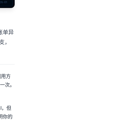
、账单异
分支，
调用方
一次。
al，但
证明你的