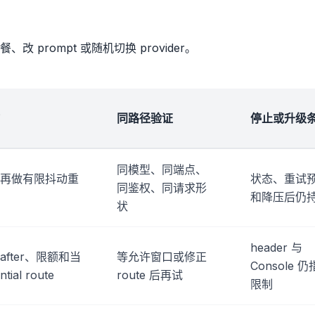
prompt 或随机切换 provider。
同路径验证
停止或升级
同模型、同端点、
再做有限抖动重
状态、重试
同鉴权、同请求形
和降压后仍
状
header 与
y-after、限额和当
等允许窗口或修正
Console 
tial route
route 后再试
限制