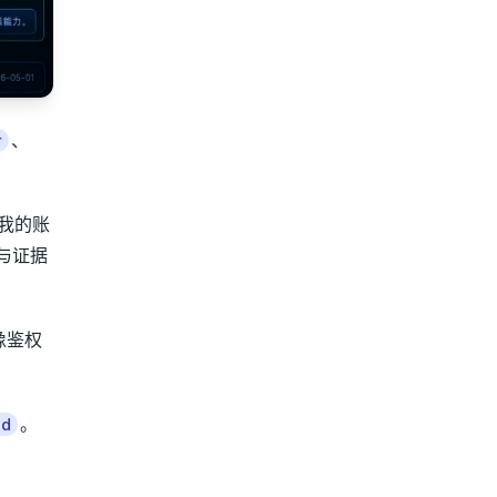
、
r
我的账
理与证据
像鉴权
。
id