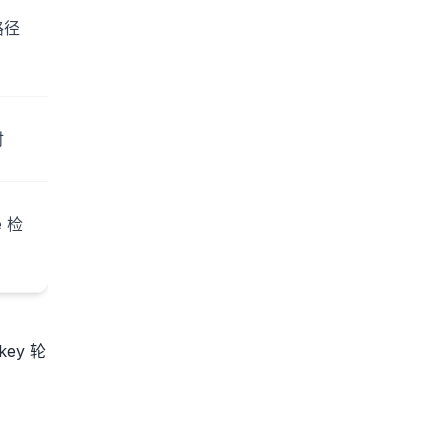
路径
时
e 检
ey 轮