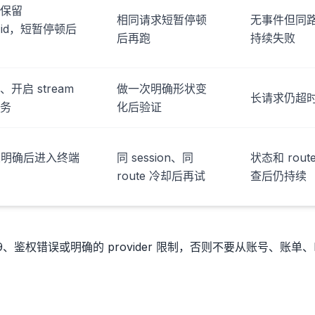
保留
相同请求短暂停顿
无事件但同
st_id，短暂停顿后
后再跑
持续失败
开启 stream
做一次明确形状变
长请求仍超
务
化后验证
含义明确后进入终端
同 session、同
状态和 rout
route 冷却后再试
查后仍持续
、鉴权错误或明确的 provider 限制，否则不要从账号、账单、k