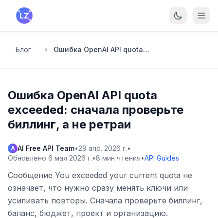
Перейти к основному содержанию
Блог
Ошибка OpenAI API quota exceeded: сначала проверьте биллинг, а не ретраи
Ошибка OpenAI API quota
exceeded: сначала проверьте
биллинг, а не ретраи
AI Free API Team
•
29 апр. 2026 г.
•
A
Обновлено
6 мая 2026 г.
•
8
мин чтения
•
API Guides
Сообщение You exceeded your current quota не
означает, что нужно сразу менять ключи или
усиливать повторы. Сначала проверьте биллинг,
баланс, бюджет, проект и организацию.