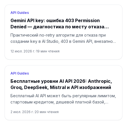
API Guides
Gemini API key: ошибка 403 Permission
Denied — диагностика по месту отказа
(2026)
Практический no-retry алгоритм для отказа при
создании key в AI Studio, 403 в Gemini API, внезапно
переставших работать ключей и эскалации без
12 июл. 2026 г.
·
19
мин чтения
передачи секрета.
API Guides
Бесплатные уровни AI API 2026: Anthropic,
Groq, DeepSeek, Mistral и API изображений
Бесплатный AI API может быть регулярным лимитом,
стартовым кредитом, дешевой платной базой,
платформенным кредитом или gateway-вариантом.
2 июл. 2026 г.
·
20
мин чтения
Сначала определите владельца лимита, потом
выбирайте маршрут.