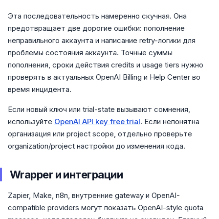
Эта последовательность намеренно скучная. Она
предотвращает две дорогие ошибки: пополнение
неправильного аккаунта и написание retry-логики для
проблемы состояния аккаунта. Точные суммы
пополнения, сроки действия credits и usage tiers нужно
проверять в актуальных OpenAI Billing и Help Center во
время инцидента.
Если новый ключ или trial-state вызывают сомнения,
используйте
OpenAI API key free trial
. Если непонятна
организация или project scope, отдельно проверьте
organization/project настройки до изменения кода.
Wrapper и интеграции
Zapier, Make, n8n, внутренние gateway и OpenAI-
compatible providers могут показать OpenAI-style quota