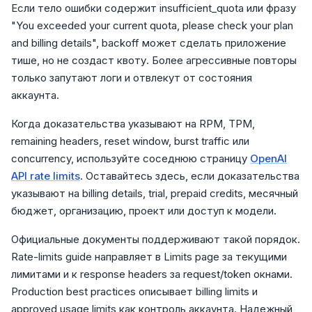
Если тело ошибки содержит insufficient_quota или фразу
"You exceeded your current quota, please check your plan
and billing details", backoff может сделать приложение
тише, но не создаст квоту. Более агрессивные повторы
только запутают логи и отвлекут от состояния
аккаунта.
Когда доказательства указывают на RPM, TPM,
remaining headers, reset window, burst traffic или
concurrency, используйте соседнюю страницу
OpenAI
API rate limits
. Оставайтесь здесь, если доказательства
указывают на billing details, trial, prepaid credits, месячный
бюджет, организацию, проект или доступ к модели.
Официальные документы поддерживают такой порядок.
Rate-limits guide направляет в Limits page за текущими
лимитами и к response headers за request/token окнами.
Production best practices описывает billing limits и
approved usage limits как контроль аккаунта. Надежный