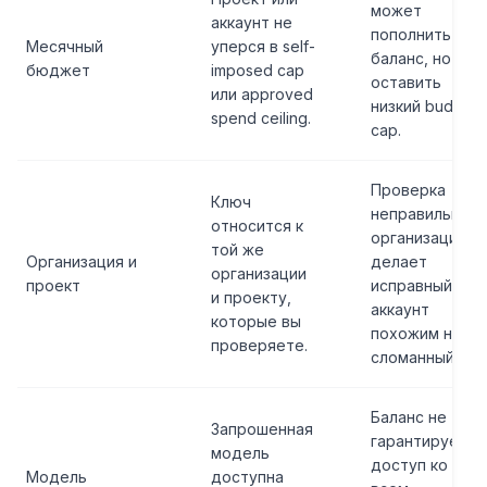
может
аккаунт не
пополнить
Месячный
уперся в self-
баланс, но
бюджет
imposed cap
оставить
или approved
низкий budget
spend ceiling.
cap.
Проверка
Ключ
неправильной
относится к
организации
той же
Организация и
делает
организации
проект
исправный
и проекту,
аккаунт
которые вы
похожим на
проверяете.
сломанный.
Баланс не
Запрошенная
гарантирует
модель
доступ ко
Модель
доступна