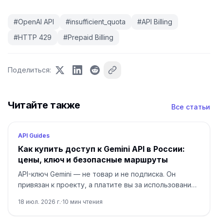
#
OpenAI API
#
insufficient_quota
#
API Billing
#
HTTP 429
#
Prepaid Billing
Поделиться
:
Читайте также
Все статьи
API Guides
Как купить доступ к Gemini API в России:
цены, ключ и безопасные маршруты
API-ключ Gemini — не товар и не подписка. Он
привязан к проекту, а платите вы за использование.
Для России сначала проверьте регион, владельца
18 июл. 2026 г.
·
10
мин чтения
биллинга и условия выбранного маршрута.