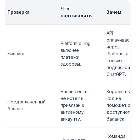
Что
Проверка
Зачем
подтвердить
API
оплачивается
Platform billing
через
включен,
Биллинг
Platform, а не
платежи
только
здоровы.
подпиской
ChatGPT.
Баланс есть,
Корректный
не истек и
код не
Предоплаченный
привязан к
поможет без
баланс
активному
доступного
аккаунту.
баланса.
Команда
Проект или