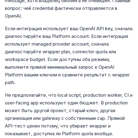
message, хотя владелец биллинга не очевиден. Главный
вопрос: чей credential фактически отправляется в
OpenAI.
Если интеграция использует ваш OpenAI API key, сначала
диагностируйте ваш Platform account. Если интеграция
использует managed provider account, сначала
диагностируйте wrapper plan, connector quota или
workspace budget. Если доступны оба режима,
выполните прямой минимальный запрос к OpenAI
Platform вашим ключом и сравните результат с wrapper
path.
Не предполагайте, что local script, production worker, CI и
user-facing app используют один бюджет. В production
может быть другой проект, старый ключ, другая
организация или gateway с собственным cap. Прямой
API-тест ценен потому, что убирает wrapper и
показывает, доступна ли Platform quota вообще.