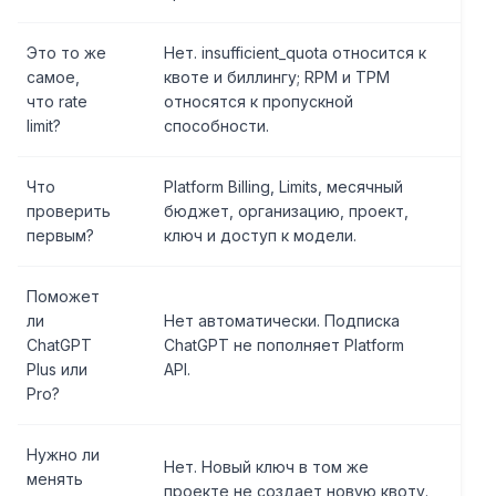
Это то же
Нет. insufficient_quota относится к
самое,
квоте и биллингу; RPM и TPM
что rate
относятся к пропускной
limit?
способности.
Что
Platform Billing, Limits, месячный
проверить
бюджет, организацию, проект,
первым?
ключ и доступ к модели.
Поможет
ли
Нет автоматически. Подписка
ChatGPT
ChatGPT не пополняет Platform
Plus или
API.
Pro?
Нужно ли
Нет. Новый ключ в том же
менять
проекте не создает новую квоту.