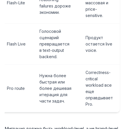
Flash-Lite
массовая и
failures дороже
price-
экономии.
sensitive.
Голосовой
сценарий
Продукт
Flash Live
превращается
остается live
в text-output
voice.
backend.
Correctness-
Нужна более
critical
быстрая или
workload все
Pro route
более дешевая
еще
итерация для
оправдывает
части задач.
Pro.
Миграция должна быть workload-level, а не brand-level.