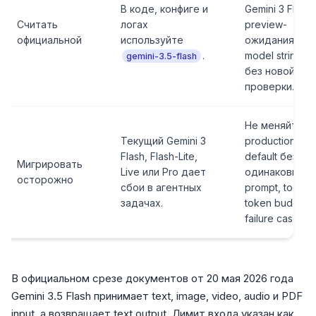
В коде, конфиге и
Gemini 3 Flash,
Считать
логах
preview-
официальной
используйте
ожидания или
.
model string
gemini-3.5-flash
без новой
проверки.
Не меняйте
Текущий Gemini 3
production
Flash, Flash-Lite,
default без
Мигрировать
Live или Pro дает
одинаковых
осторожно
сбои в агентных
prompt, tools,
задачах.
token budget 
failure cases.
В официальном срезе документов от 20 мая 2026 года
Gemini 3.5 Flash принимает text, image, video, audio и PDF
input, а возвращает text output. Лимит входа указан как