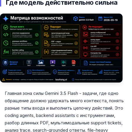
Где модель действительно сильна
Главная зона силы Gemini 3.5 Flash - задачи, где одно
обращение должно удержать много контекста, понять
разные типы входа и выполнить цепочку действий. Это
coding agents, backend assistants с инструментами,
разбор длинных PDF, мультимодальные support tickets,
анализ trace, search-grounded ответы, file-heavy