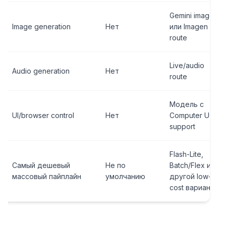
Gemini image
Image generation
Нет
или Imagen
route
Live/audio
Audio generation
Нет
route
Модель с
UI/browser control
Нет
Computer Use
support
Flash-Lite,
Самый дешевый
Не по
Batch/Flex или
массовый пайплайн
умолчанию
другой low-
cost вариант