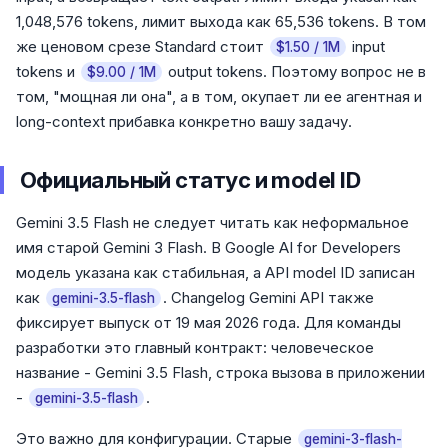
1,048,576 tokens, лимит выхода как 65,536 tokens. В том
же ценовом срезе Standard стоит
input
$1.50 / 1M
tokens и
output tokens. Поэтому вопрос не в
$9.00 / 1M
том, "мощная ли она", а в том, окупает ли ее агентная и
long-context прибавка конкретно вашу задачу.
Официальный статус и model ID
Gemini 3.5 Flash не следует читать как неформальное
имя старой Gemini 3 Flash. В Google AI for Developers
модель указана как стабильная, а API model ID записан
как
. Changelog Gemini API также
gemini-3.5-flash
фиксирует выпуск от 19 мая 2026 года. Для команды
разработки это главный контракт: человеческое
название - Gemini 3.5 Flash, строка вызова в приложении
-
.
gemini-3.5-flash
Это важно для конфигурации. Старые
gemini-3-flash-