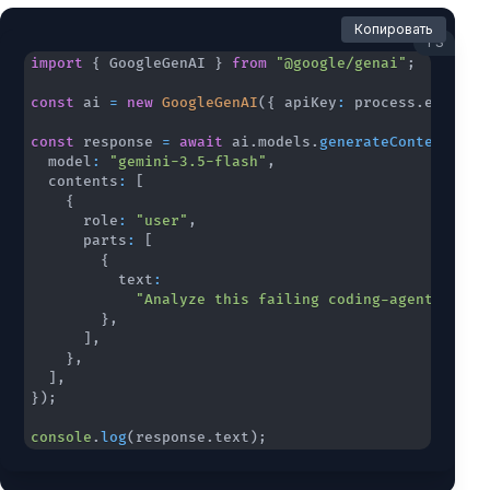
Копировать
TS
import
{
 GoogleGenAI 
}
from
"@google/genai"
;
const
 ai 
=
new
GoogleGenAI
(
{
 apiKey
:
 process
.
env
.
GEM
const
 response 
=
await
 ai
.
models
.
generateContent
(
{
  model
:
"gemini-3.5-flash"
,
  contents
:
[
{
      role
:
"user"
,
      parts
:
[
{
          text
:
"Analyze this failing coding-agent trace
}
,
]
,
}
,
]
,
}
)
;
console
.
log
(
response
.
text
)
;