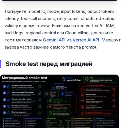
Логируйте model ID, mode, input tokens, output tokens,
latency, tool-call success, retry count, structured-output
validity и время review. Если вам важен Vertex AI, IAM,
audit logs, regional control или Cloud billing, дополните
тест материалом
Gemini API vs Vertex AI API
. Маршрут
вызова часто важнее самого текста prompt.
Smoke test перед миграцией