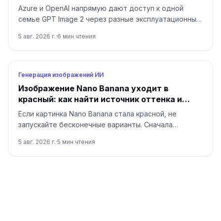
Azure и OpenAI напрямую дают доступ к одной
семье GPT Image 2 через разные эксплуатационные
договоры. Выбор определяют идентификация,
5 авг. 2026 г.
·
6
мин чтения
регион, счёт, квота, формат и владелец поддержки.
Генерация изображений ИИ
Изображение Nano Banana уходит в
красный: как найти источник оттенка и
исправить его
Если картинка Nano Banana стала красной, не
запускайте бесконечные варианты. Сначала
сравните исходный файл в двух программах, затем
5 авг. 2026 г.
·
5
мин чтения
сделайте нейтральный тест без референса и
возвращайте условия по одному.