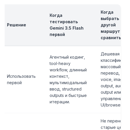
Когда
Когда
выбрать
тестировать
Решение
другой
Gemini 3.5 Flash
маршрут или
первой
сравнить
Дешевая
Агентный кодинг,
классификация
tool-heavy
массовый
workflow, длинный
перевод, live
Использовать
контекст,
voice, image
первой
мультимодальный
output, audio
ввод, structured
output или
outputs и быстрые
управление
итерации.
UI/browser.
Не переносит
старые цены