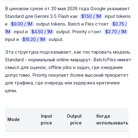
В ценовом срезе от 20 мая 2026 года Google указывает
Standard для Gemini 3.5 Flash как
input tokens
$1.50 / 1M
и
output tokens. Batch и Flex стоят
$9.00 / 1M
$0.75 /
input и
output. Priority стоит
1M
$4.50 / 1M
$2.70 / 1M
input и
output.
$16.20 / 1M
Эта структура подсказывает, как тестировать модель.
Standard - нормальный online-маршрут. Batch/Flex имеет
смысл для оценок, offline jobs и задач, где ожидание
допустимо. Priority покупает более высокий приоритет
для трафика, где очередь или задержка критичнее
цены.
Input
Output
Когда
Mode
price
price
использовать