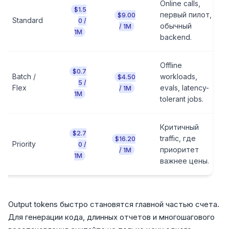
Online calls,
$1.5
первый пилот,
$9.00
Standard
0 /
обычный
/ 1M
1M
backend.
Offline
$0.7
Batch /
workloads,
$4.50
5 /
Flex
evals, latency-
/ 1M
1M
tolerant jobs.
Критичный
$2.7
traffic, где
$16.20
Priority
0 /
приоритет
/ 1M
1M
важнее цены.
Output tokens быстро становятся главной частью счета.
Для генерации кода, длинных отчетов и многошагового