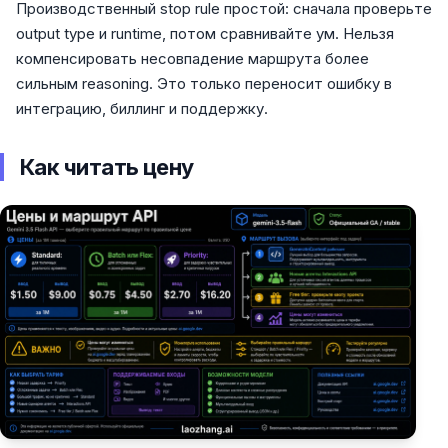
Производственный stop rule простой: сначала проверьте
output type и runtime, потом сравнивайте ум. Нельзя
компенсировать несовпадение маршрута более
сильным reasoning. Это только переносит ошибку в
интеграцию, биллинг и поддержку.
Как читать цену