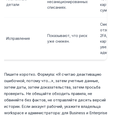
несанкционированных
детали
карты, 
списаниях.
сумма, 
Смена п
отзыв с
Показывают, что риск
2FA, бл
Исправления
уже снижен.
карты,
уведом
админис
Пишите коротко. Формула: «Я считаю деактивацию
ошибочной, потому что...», затем учетные данные,
затем даты, затем доказательства, затем просьба
проверить. Не обещайте обходить правила, не
обвиняйте без фактов, не отправляйте десять версий
истории. Если аккаунт рабочий, укажите владельца
workspace и администратора: для Business и Enterprise