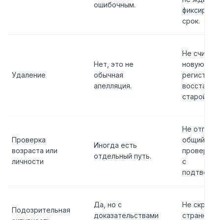
ошибочным.
фиксирова
срок.
Не считай
Нет, это не
новую
Удаление
обычная
регистрац
апелляция.
восстанов
старой ист
Не отправ
Проверка
общий спо
Иногда есть
возраста или
проверки 
отдельный путь.
личности
с
подтверж
Да, но с
Не скрыва
Подозрительная
доказательствами
странный 