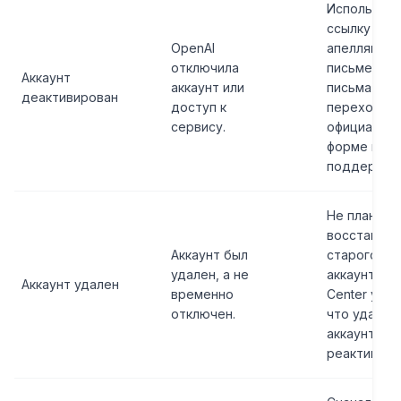
Используйт
ссылку для
OpenAI
апелляции 
отключила
письме; ес
Аккаунт
аккаунт или
письма нет,
деактивирован
доступ к
переходите
сервису.
официальн
форме или 
поддержки
Не планиру
восстановл
Аккаунт был
старого
удален, а не
аккаунта; в
Аккаунт удален
временно
Center указ
отключен.
что удален
аккаунты н
реактивиру