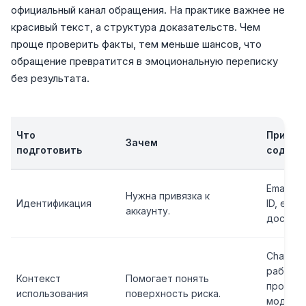
официальный канал обращения. На практике важнее не
красивый текст, а структура доказательств. Чем
проще проверить факты, тем меньше шансов, что
обращение превратится в эмоциональную переписку
без результата.
Что
Пример
Зачем
подготовить
содерж
Email, Us
Нужна привязка к
Идентификация
ID, если
аккаунту.
доступе
ChatGPT,
рабоче
Контекст
Помогает понять
простра
использования
поверхность риска.
модель,