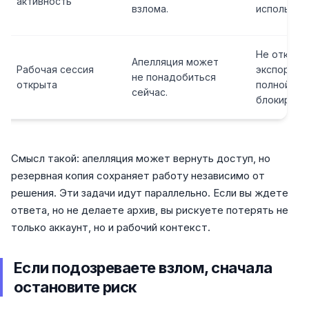
активность
взлома.
использов
Не отклад
Апелляция может
Рабочая сессия
экспорт д
не понадобиться
открыта
полной
сейчас.
блокировк
Смысл такой: апелляция может вернуть доступ, но
резервная копия сохраняет работу независимо от
решения. Эти задачи идут параллельно. Если вы ждете
ответа, но не делаете архив, вы рискуете потерять не
только аккаунт, но и рабочий контекст.
Если подозреваете взлом, сначала
остановите риск