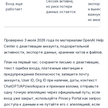
Сессия активна,
Вход еще
экспорт Ch
но риск потери
работает
и вынесите
данных остается.
важную ра
из аккаунта
Проверено 3 июля 2026 года по материалам OpenAI Help
Center о деактивации аккаунта, подозрительной
активности, экспорте данных, хранении чатов и файлов.
План на первый час: сохраните письмо о деактивации,
текст ошибки входа, платежные квитанции и
предупреждения безопасности; запишите почту
аккаунта, User ID, Org ID при наличии, даты, контекст
ChatGPT/API/workspace и признаки взлома; отправьте
одну точную апелляцию через официальный путь; если
вход уже закрыт, используйте Privacy Portal как запрос
доступа к данным и не путайте его с апелляцией; если