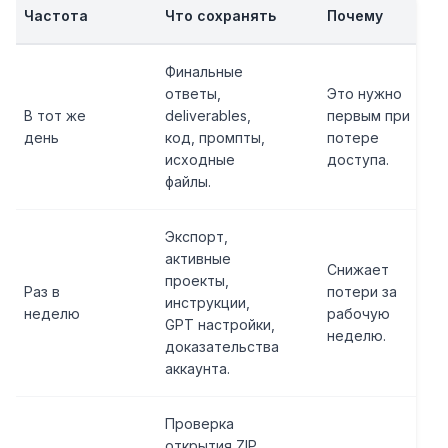
Частота
Что сохранять
Почему
Финальные
ответы,
Это нужно
В тот же
deliverables,
первым при
день
код, промпты,
потере
исходные
доступа.
файлы.
Экспорт,
активные
Снижает
проекты,
Раз в
потери за
инструкции,
неделю
рабочую
GPT настройки,
неделю.
доказательства
аккаунта.
Проверка
открытия ZIP,