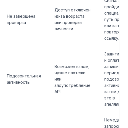
Сначала
пройдите
Доступ отключен
специальн
Не завершена
из-за возраста
путь прове
проверка
или проверки
или запрос
личности.
повторную
ссылку.
Защитите п
и оплату,
Возможен взлом,
запишите
чужие платежи
период
Подозрительная
или
подозрите
активность
злоупотребление
активности
API.
затем доба
это в
апелляцию.
Немедленн
запросите