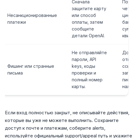
Сначала
После
защитите карту
четыр
Несанкционированные
или способ
цифры 
платежи
оплаты, затем
банк, д
сообщите
сумма,
детали OpenAI.
квитан
Не отправляйте
Домен
пароли, API
отправ
Фишинг или странные
keys, коды
ссылку
письма
проверки и
заголо
полный номер
письма
карты.
наличи
Если вход полностью закрыт, не описывайте действия,
которые вы уже не можете выполнить. Сохраните
доступ к почте и платежам, соберите alerts,
используйте официальный support/appeal путь и укажите