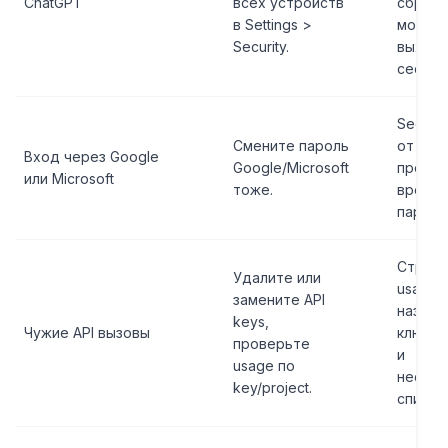
ChatGPT
всех устройств
сбросе
в Settings >
момен
Security.
выхода
сессий
Security
Смените пароль
от
Вход через Google
Google/Microsoft
провай
или Microsoft
тоже.
время 
пароля
Строки
Удалите или
usage,
замените API
назван
keys,
Чужие API вызовы
ключей
проверьте
и
usage по
неожи
key/project.
списан