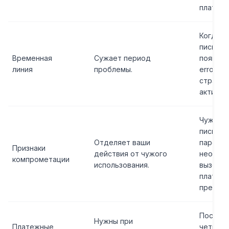
платежи
Когда п
письмо,
Временная
Сужает период
появился
линия
проблемы.
error, к
странна
активно
Чужие в
письма 
Отделяет ваши
пароля,
Признаки
действия от чужого
неожида
компрометации
использования.
вызовы,
платеж
предуп
Послед
Нужны при
Платежные
четыре