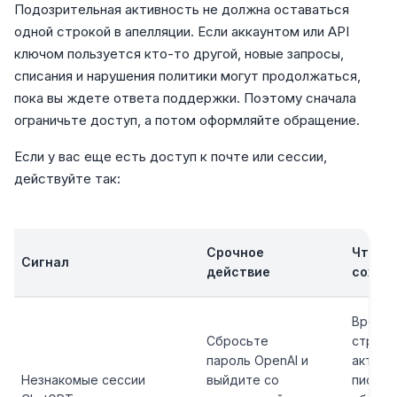
Подозрительная активность не должна оставаться
одной строкой в апелляции. Если аккаунтом или API
ключом пользуется кто-то другой, новые запросы,
списания и нарушения политики могут продолжаться,
пока вы ждете ответа поддержки. Поэтому сначала
ограничьте доступ, а потом оформляйте обращение.
Если у вас еще есть доступ к почте или сессии,
действуйте так:
Срочное
Что
Сигнал
действие
сохра
Время
Сбросьте
странн
пароль OpenAI и
активн
Незнакомые сессии
выйдите со
письмо