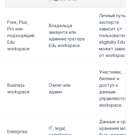
Личный путь
Free, Plus,
экспорта
Владельца
Pro или
зависит от
аккаунта или
подходящий
пользователя, а
администратора
Edu
eligibility Edu
Edu workspace.
workspace
может зависеть
от workspace.
Участники,
биллинг и
Business
Owner или
доступ к
workspace
админ.
данным
управляются
workspace.
Данные и сроки
IT, legal,
хранения могут
Enterprise
compliance.
быть политикой