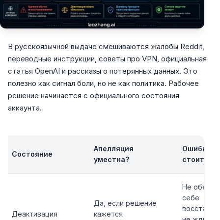
В русскоязычной выдаче смешиваются жалобы Reddit,
переводные инструкции, советы про VPN, официальная
статья OpenAI и рассказы о потерянных данных. Это
полезно как сигнал боли, но не как политика. Рабочее
решение начинается с официального состояния
аккаунта.
Апелляция
Ошибка, к
Состояние
уместна?
стоит из
Не обеща
себе
Да, если решение
восстанов
Деактивация
кажется
не ждите