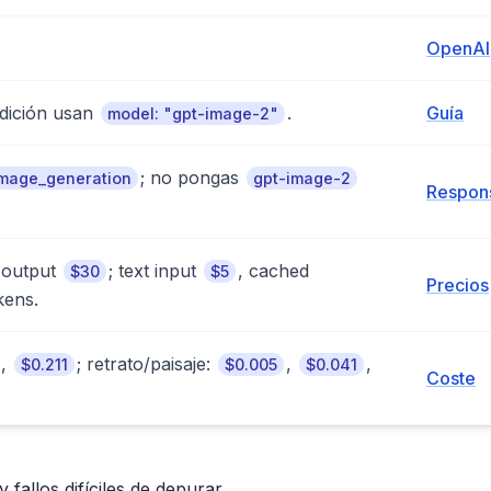
OpenAI
edición usan
.
Guía
model: "gpt-image-2"
; no pongas
mage_generation
gpt-image-2
Respon
 output
; text input
, cached
$30
$5
Precios
kens.
,
; retrato/paisaje:
,
,
$0.211
$0.005
$0.041
Coste
 fallos difíciles de depurar.