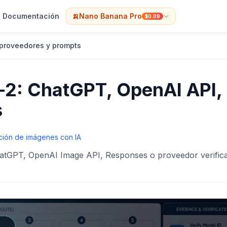
Documentación
🍌
Nano Banana Pro
$0.09
proveedores y prompts
2: ChatGPT, OpenAI API,
s
ión de imágenes con IA
ChatGPT, OpenAI Image API, Responses o proveedor verific