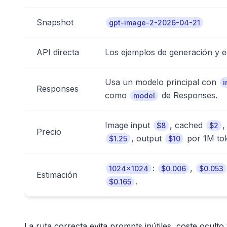
Snapshot
gpt-image-2-2026-04-21
API directa
Los ejemplos de generación y 
Usa un modelo principal con
i
Responses
como
de Responses.
model
Image input
, cached
,
$8
$2
Precio
, output
por 1M to
$1.25
$10
:
,
1024x1024
$0.006
$0.053
Estimación
.
$0.165
La ruta correcta evita prompts inútiles, coste oculto y