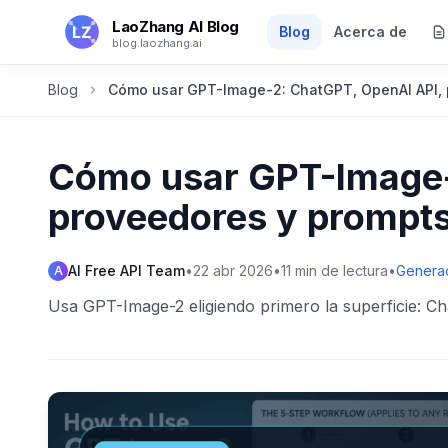
Saltar al contenido principal
LaoZhang AI Blog
Blog
Acerca de
blog.laozhang.ai
Blog
Cómo usar GPT-Image-2: ChatGPT, OpenAI API, 
Cómo usar GPT-Image-
proveedores y prompt
AI Free API Team
•
22 abr 2026
•
11
min de lectura
•
Generac
A
Usa GPT-Image-2 eligiendo primero la superficie: 