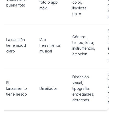
foto o app
color,
buena foto
hast
móvil
limpieza,
se v
texto
blan
Supo
Género,
que l
La canción
IA o
tempo, letra,
herra
tiene mood
herramienta
instrumentos,
enti
claro
musical
emoción
dere
marc
Usar 
Dirección
borr
El
visual,
gene
lanzamiento
Diseñador
tipografía,
com
tiene riesgo
entregables,
ident
derechos
final