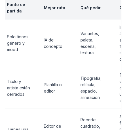
Punto de
Mejor ruta
Qué pedir
Qué 
partida
Imitar
Variantes,
álbum
Solo tienes
IA de
paleta,
artist
género y
concepto
escena,
fotóg
mood
textura
sello
cono
Texto
Tipografía,
Título y
quem
Plantilla o
retícula,
artista están
dent
editor
espacio,
cerrados
una 
alineación
de IA
Ampli
Recorte
foto
Editor de
cuadrado,
Tienes una
pequ