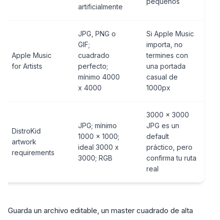
pequeños
artificialmente
JPG, PNG o
Si Apple Music
GIF;
importa, no
Apple Music
cuadrado
termines con
for Artists
perfecto;
una portada
mínimo 4000
casual de
x 4000
1000px
3000 x 3000
JPG; mínimo
JPG es un
DistroKid
1000 x 1000;
default
artwork
ideal 3000 x
práctico, pero
requirements
3000; RGB
confirma tu ruta
real
Guarda un archivo editable, un master cuadrado de alta