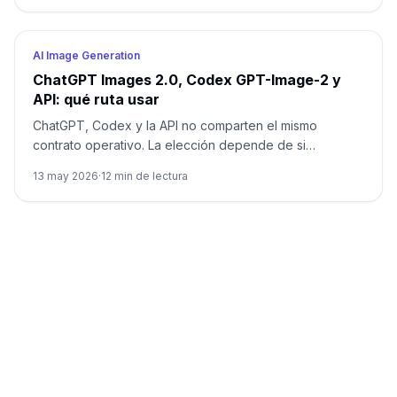
AI Image Generation
ChatGPT Images 2.0, Codex GPT-Image-2 y
API: qué ruta usar
ChatGPT, Codex y la API no comparten el mismo
contrato operativo. La elección depende de si
necesitas creación manual, activos dentro del
13 may 2026
·
12
min de lectura
repositorio o generación programable en un producto.