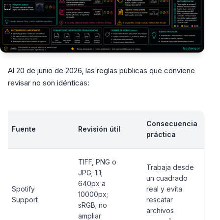
Al 20 de junio de 2026, las reglas públicas que conviene
revisar no son idénticas:
Consecuencia
Fuente
Revisión útil
práctica
TIFF, PNG o
Trabaja desde
JPG; 1:1;
un cuadrado
640px a
Spotify
real y evita
10000px;
Support
rescatar
sRGB; no
archivos
ampliar