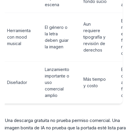
fondo sucio
escena
archi
Brief
Aun
El género o
music
Herramienta
requiere
la letra
edici
con mood
tipografía y
deben guiar
final,
musical
revisión de
la imagen
regla
derechos
desti
Lanzamiento
Brief,
importante o
contr
Más tiempo
Diseñador
uso
archi
y costo
comercial
fuent
amplio
dere
Una descarga gratuita no prueba permiso comercial. Una
imagen bonita de IA no prueba que la portada esté lista para