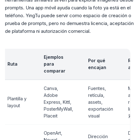
prompts. Una app móvil ayuda cuando la foto ya está en el
teléfono. YingTu puede servir como espacio de creación o
prueba de prompts, pero no demuestra licencia, aceptación
de plataforma ni autorización comercial.
Ejemplos
Por qué
Revi
Ruta
para
encajan
ante
comparar
Canva,
Fuentes,
Marc
Adobe
retícula,
agua,
Plantilla y
Express, Kittl,
assets,
resol
layout
PosterMyWall,
exportación
licen
Placeit
visual
素材
OpenArt,
Dere
Dirección
Neural
calid