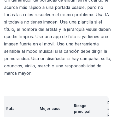
Un generador de portadas de álbum sirve cuando te
acerca más rápido a una portada usable, pero no
todas las rutas resuelven el mismo problema. Usa IA
si todavía no tienes imagen. Usa una plantilla si el
título, el nombre del artista y la jerarquía visual deben
quedar limpios. Usa una app de foto si ya tienes una
imagen fuerte en el móvil. Usa una herramienta
sensible al mood musical si la canción debe dirigir la
primera idea. Usa un diseñador si hay campaña, sello,
anuncios, vinilo, merch o una responsabilidad de
marca mayor.
Revi
Riesgo
Ruta
Mejor caso
ante
principal
publi