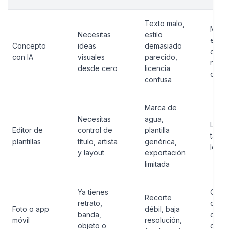
Texto malo,
Minia
Necesitas
estilo
edici
Concepto
ideas
demasiado
de te
con IA
visuales
parecido,
notas
desde cero
licencia
orige
confusa
Marca de
Necesitas
agua,
Licen
Editor de
control de
plantilla
tama
plantillas
título, artista
genérica,
legib
y layout
exportación
limitada
Ya tienes
Cuad
Recorte
retrato,
contr
Foto o app
débil, baja
banda,
calid
móvil
resolución,
objeto o
del