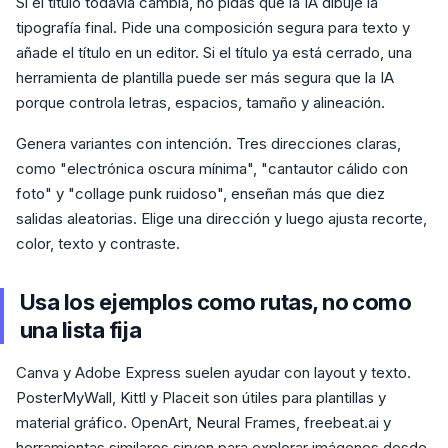
Si el título todavía cambia, no pidas que la IA dibuje la
tipografía final. Pide una composición segura para texto y
añade el título en un editor. Si el título ya está cerrado, una
herramienta de plantilla puede ser más segura que la IA
porque controla letras, espacios, tamaño y alineación.
Genera variantes con intención. Tres direcciones claras,
como "electrónica oscura mínima", "cantautor cálido con
foto" y "collage punk ruidoso", enseñan más que diez
salidas aleatorias. Elige una dirección y luego ajusta recorte,
color, texto y contraste.
Usa los ejemplos como rutas, no como
una lista fija
Canva y Adobe Express suelen ayudar con layout y texto.
PosterMyWall, Kittl y Placeit son útiles para plantillas y
material gráfico. OpenArt, Neural Frames, freebeat.ai y
herramientas similares sirven para explorar imágenes desde