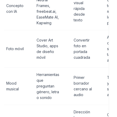
visual
Concepto
Frames,
texto
rápida
con IA
freebeat.ai,
manua
desde
EaseMate AI,
logs 
texto
Kapwing
prom
App
Cover Art
Convertir
dispo
Studio, apps
foto en
Foto móvil
suscr
de diseño
portada
tamañ
móvil
cuadrada
archi
Herramientas
Primer
Tipog
que
Mood
borrador
y der
preguntan
musical
cercano al
sigue
género, letra
audio
apart
o sonido
Dirección
Contr