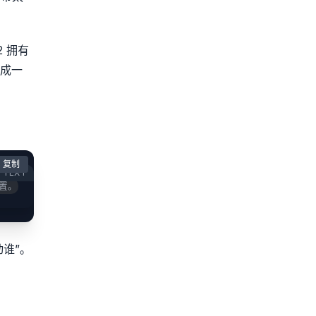
 拥有
成一
复制
TEXT
位置。
谁”。