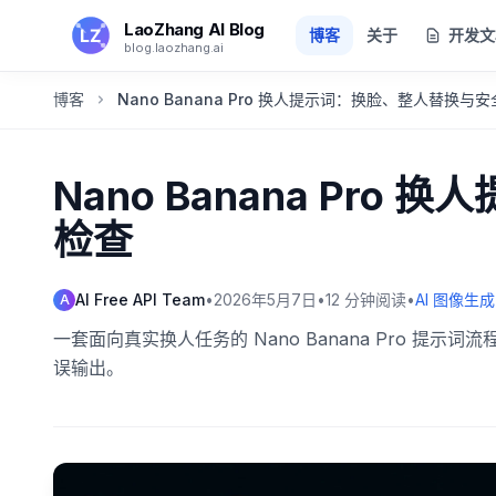
跳转到主要内容
LaoZhang AI Blog
博客
关于
开发文
blog.laozhang.ai
博客
Nano Banana Pro 换人提示词：换脸、整人替换与
Nano Banana Pr
检查
AI Free API Team
•
2026年5月7日
•
12
分钟阅读
•
AI 图像生成
A
一套面向真实换人任务的 Nano Banana Pro 
误输出。