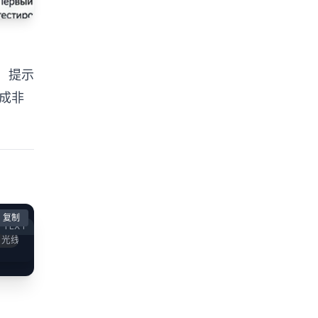
体，提示
成非
复制
TEXT
、服装、光线、镜头角度、背景和构图。匹配皮肤质感、阴影、透视和白平衡，让