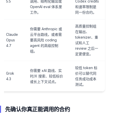
5.5
调用、结构化输出或
Codex credits
OpenAI eval 体系里
和速率限制是
工作。
同一份合约。
高质量控制组
你需要 Anthropic 或
在输出、
Claude
云平台路线，或者需
tokenizer、重
Opus
要高风险 coding
试和人工
4.7
agent 的高级控制
review 之后一
组。
定更便宜。
较低 token 标
你需要 xAI 路线、实
Grok
价可以替代同
时/X 搜索、较低标价
4.3
任务成功成本
或长上下文试点。
测试。
先确认你真正能调用的合约