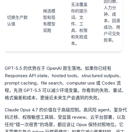
回归数、
无法覆盖
人力分
候选模
你的提示
钟、成
切换生产默
型和现
词、文
本、回滚
认值
有模型
件、工
成功、用
双跑
具、权限
户可见失
和失败成
败率。
本。
GPT-5.5 的优势在于 OpenAI 原生落地。如果你已经有
Responses API state、hosted tools、structured outputs、
prompt caching、file search、computer use 或 Codex 流
程，先测 GPT-5.5 可以减少环境变量。你看到的失败、重试、
格式偏差和成本，更接近未来生产会遇到的失败。
Claude Opus 4.7 的价值在于高级控制。高风险 agent、复杂代
码迁移、权限敏感工具链、受监管 review、云平台部署，以及
任何“错一次很贵”的场景，都应该让 Opus 保持对照地位。它
不需要在每个 token 行都最便宜；如果它减少严重缺陷、返工