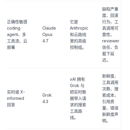
缺陷严重
度、回滚
正确性敏感
它是
行为、工
coding
Claude
Anthropic
具调用可
agent、多
Opus
和云路线
靠性、
工具流、云
4.7
里的高级
reviewer
部署
控制组。
信任、负
载下延
迟。
新鲜度、
xAI 拥有
工具调用
Grok 与
次数、搜
实时或 X-
把实时数
Grok
索成本、
informed
据带入请
4.3
引用质
回答
求的搜索
量、错误
工具路
新鲜度声
线。
明。