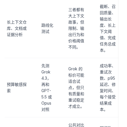
截断、召
三者都有
回质量、
大上下文
输出长
长上下文仓
故事，但
路线化
度、长上
库、文档或
限制、输
测试
下文阈
证据分析
出行为和
值、完成
价格阈值
任务总成
不同。
本。
先测
成功率、
Grok 的
Grok
重试次
标价可能
4.3，
数、p95
适合试
预算敏感探
再和
延迟、修
点，但只
索
GPT-
复时间、
有质量和
5.5 或
每个接受
重试稳定
Opus
结果成
才成立。
对照
本。
公共对比