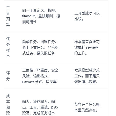
工
同一工具定义、权限、
具
工具型成功可以
timeout、重试规则、搜
预
比较。
索可用性
算
任
简单任务、困难任务、
样本覆盖真正花
务
长上下文任务、严格格
钱或耗 review
样
式任务、易失败任务
的工作。
本
正确性、严重度、安全
候选模型减少总
评
风险、输出格式、
工作，而不是只
分
review 分钟、接受率
做出演示效果。
成
本
输入、缓存输入、输
节省在全任务账
和
出、工具、重试、p95
本里仍然存在。
延
延迟、完成任务成本