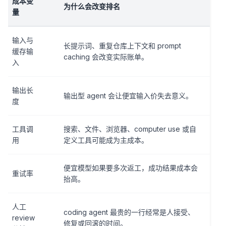
成本变
为什么会改变排名
量
输入与
长提示词、重复仓库上下文和 prompt
缓存输
caching 会改变实际账单。
入
输出长
输出型 agent 会让便宜输入价失去意义。
度
工具调
搜索、文件、浏览器、computer use 或自
用
定义工具可能成为主成本。
便宜模型如果要多次返工，成功结果成本会
重试率
抬高。
人工
coding agent 最贵的一行经常是人接受、
review
修复或回滚的时间。