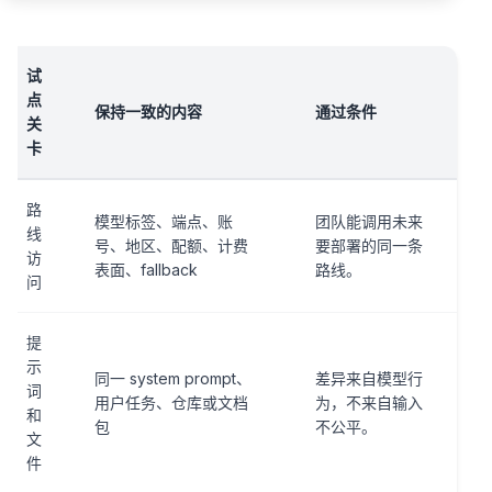
试
点
保持一致的内容
通过条件
关
卡
路
模型标签、端点、账
团队能调用未来
线
号、地区、配额、计费
要部署的同一条
访
表面、fallback
路线。
问
提
示
同一 system prompt、
差异来自模型行
词
用户任务、仓库或文档
为，不来自输入
和
包
不公平。
文
件