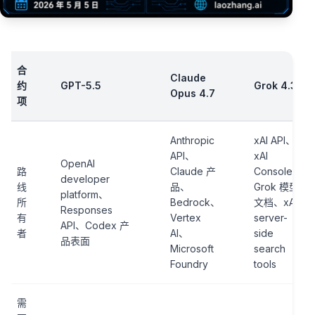
合
Claude
约
GPT-5.5
Grok 4.3
Opus 4.7
项
Anthropic
xAI API、
API、
xAI
OpenAI
路
Claude 产
Console、
developer
线
品、
Grok 模型
platform、
所
Bedrock、
文档、xAI
Responses
有
Vertex
server-
API、Codex 产
者
AI、
side
品表面
Microsoft
search
Foundry
tools
需