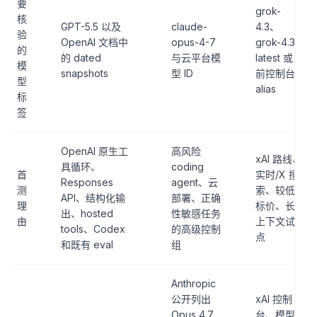
要
grok-
核
GPT-5.5 以及
claude-
4.3、
验
OpenAI 文档中
opus-4-7
grok-4.3-
的
的 dated
与云平台模
latest 或当
模
snapshots
型 ID
前控制台
型
alias
标
签
OpenAI 原生工
高风险
xAI 路线、
具循环、
coding
首
实时/X 搜
Responses
agent、云
测
索、较低
API、结构化输
部署、正确
理
标价、长
出、hosted
性敏感任务
由
上下文试
tools、Codex
的高级控制
点
和既有 eval
组
Anthropic
公开列出
xAI 控制
Opus 4.7
台、模型