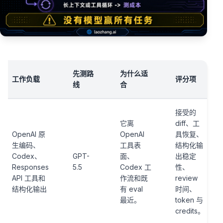
先测路
为什么适
工作负载
评分项
线
合
接受的
它离
diff、工
OpenAI 原
OpenAI
具恢复、
生编码、
工具表
结构化输
Codex、
GPT-
面、
出稳定
Responses
5.5
Codex 工
性、
API 工具和
作流和既
review
结构化输出
有 eval
时间、
最近。
token 与
credits。