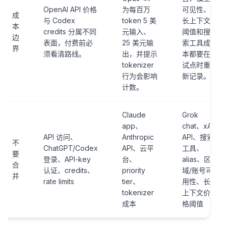
OpenAI API 价格
为每百万
可见性、
成
与 Codex
token 5 美
长上下文
本
credits 分属不同
元输入、
阈值和搜
边
表面，付费前必
25 美元输
索工具成
界
须看清路线。
出，并提示
本都要在
tokenizer
试点时重
行为会影响
新记录。
计数。
Claude
Grok
app、
chat、xAI
API 访问、
Anthropic
API、搜索
不
ChatGPT/Codex
API、云平
工具、
要
登录、API-key
台、
alias、区
合
认证、credits、
priority
域/账号可
并
rate limits
tier、
用性、长
tokenizer
上下文价
成本
格阈值