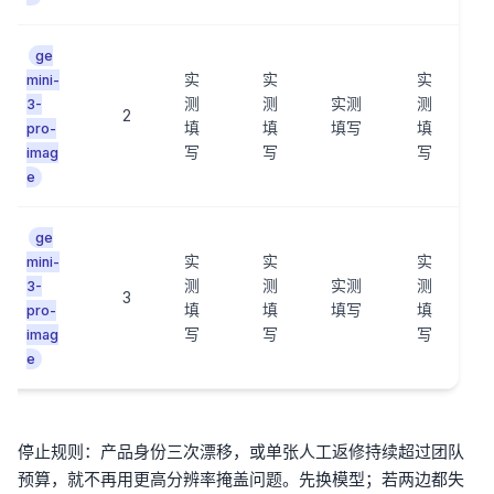
ge
实
实
实
mini-
测
测
实测
测
3-
2
填
填
填写
填
pro-
写
写
写
imag
e
ge
实
实
实
mini-
测
测
实测
测
3-
3
填
填
填写
填
pro-
写
写
写
imag
e
停止规则：产品身份三次漂移，或单张人工返修持续超过团队
预算，就不再用更高分辨率掩盖问题。先换模型；若两边都失