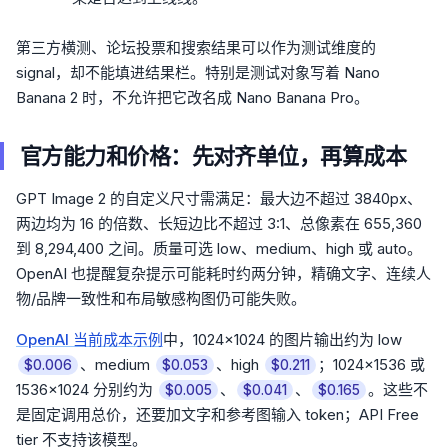
第三方横测、论坛投票和搜索结果可以作为测试维度的
signal，却不能填进结果栏。特别是测试对象写着 Nano
Banana 2 时，不允许把它改名成 Nano Banana Pro。
官方能力和价格：先对齐单位，再算成本
GPT Image 2 的自定义尺寸需满足：最大边不超过 3840px、
两边均为 16 的倍数、长短边比不超过 3:1、总像素在 655,360
到 8,294,400 之间。质量可选 low、medium、high 或 auto。
OpenAI 也提醒复杂提示可能耗时约两分钟，精确文字、连续人
物/品牌一致性和布局敏感构图仍可能失败。
OpenAI 当前成本示例
中，1024×1024 的图片输出约为 low
、medium
、high
；1024×1536 或
$0.006
$0.053
$0.211
1536×1024 分别约为
、
、
。这些不
$0.005
$0.041
$0.165
是固定调用总价，还要加文字和参考图输入 token；API Free
tier 不支持该模型。