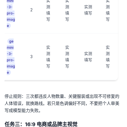
实
实
实
mini
测
测
实测
测
-3-
2
填
填
填写
填
pro-
写
写
写
imag
e
ge
实
实
实
mini
测
测
实测
测
-3-
3
填
填
填写
填
pro-
写
写
写
imag
e
停止规则：三次都违反人物数量、关键服装或出现不可修复的
人体错误，就换路线。若只是色调偏好不同，不要把个人审美
写成模型能力失败。
任务三：16:9 电商或品牌主视觉