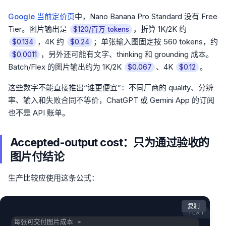
Google 当前定价页
中，Nano Banana Pro Standard 没有 Free
Tier。图片输出是
，折算 1K/2K 约
$120/百万 tokens
，4K 约
；单张输入图固定按 560 tokens，约
$0.134
$0.24
，另外还可能有文字、thinking 和 grounding 成本。
$0.0011
Batch/Flex 的图片输出约为 1K/2K
、4K
。
$0.067
$0.12
这些数字不能直接推出“谁更便宜”：不同厂商的 quality、分辨
率、输入和失败合同不等价，ChatGPT 或 Gemini App 的订阅
也不是 API 账单。
Accepted-output cost：只为通过验收的
图片付结论
生产比较应使用这条公式：
复制
TEXT