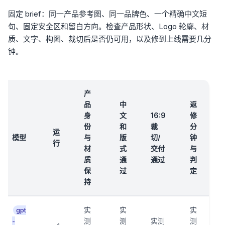
固定 brief：同一产品参考图、同一品牌色、一个精确中文短
句、固定安全区和留白方向。检查产品形状、Logo 轮廓、材
质、文字、构图、裁切后是否仍可用，以及修到上线需要几分
钟。
产
品
中
返
身
文
16:9
修
份
和
裁
分
运
模型
与
版
切/
钟
行
材
式
交付
与
质
通
通过
判
保
过
定
持
实
实
实
gpt
测
测
实测
测
-