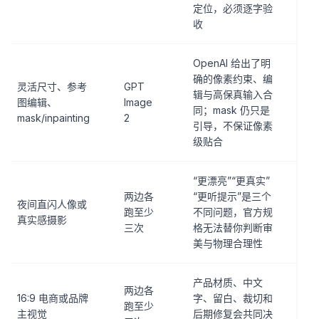
定位，必须逐字验
收
OpenAI 给出了明
确的像素约束、编
灵活尺寸、参考
GPT
辑与高保真输入合
图编辑、
Image
同；mask 仍只是
mask/inpainting
2
引导，不保证像素
级贴合
“更漂亮”“更真实”
两边各
“更听提示”是三个
夜间直闪人像或
跑至少
不同问题，官方规
真实感摄影
三次
格无法替你判断审
美与物理合理性
产品材质、中文
两边各
16:9 电商或品牌
字、留白、裁切和
跑至少
主视觉
后期修复会共同决