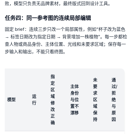
败，模型只负责无品牌素材，最终版式回到设计工具。
任务四：同一参考图的连续局部编辑
固定 brief：连续三步只改一个局部属性，例如“杯子改为蓝色
→ 标签日期改为指定日期 → 背景增加一株植物”。每一步都检
查人物或商品身份、主体位置、光线和未要求区域；保存每一
步输入和输出，不能只看终图。
指
未
通
定
主体
要
过/
区
身份
求
拒
运
域
模型
与位
区
绝
行
修
置不
域
与
改
漂移
保
原
正
持
因
确