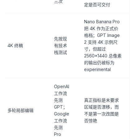
三次
定是否可交付
Nano Banana Pro
把 4K 作为正式价
格档；GPT Image
先按现
2 支持 4K 示例尺
4K 终稿
有技术
寸，但超过
栈测试
2560×1440 总像素
的输出仍被标为
experimental
OpenAI
工作流
先测
真正指标是未要求
GPT；
区域是否漂移，而
多轮局部编辑
Google
不是第一次改图是
工作流
否惊艳
先测
Pro