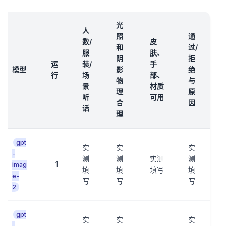
光
人
照
通
数/
皮
和
过/
服
肤、
阴
拒
运
装/
手
模型
影
绝
行
场
部、
物
与
景
材质
理
原
听
可用
合
因
话
理
gpt
实
实
实
-
测
测
实测
测
1
imag
填
填
填写
填
e-
写
写
写
2
gpt
实
实
实
-