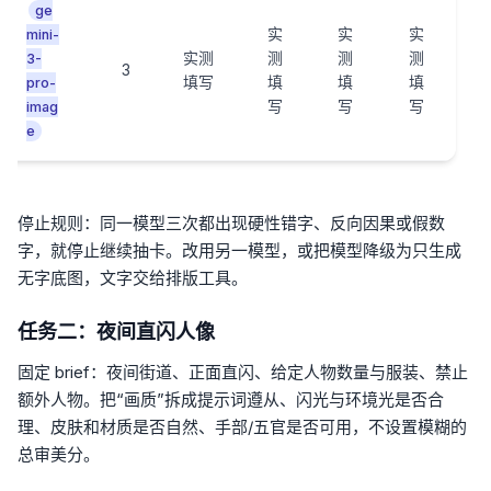
ge
实
实
实
mini-
实测
测
测
测
3-
3
填写
填
填
填
pro-
写
写
写
imag
e
停止规则：同一模型三次都出现硬性错字、反向因果或假数
字，就停止继续抽卡。改用另一模型，或把模型降级为只生成
无字底图，文字交给排版工具。
任务二：夜间直闪人像
固定 brief：夜间街道、正面直闪、给定人物数量与服装、禁止
额外人物。把“画质”拆成提示词遵从、闪光与环境光是否合
理、皮肤和材质是否自然、手部/五官是否可用，不设置模糊的
总审美分。