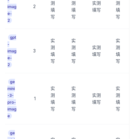
测
测
实测
测
2
imag
填
填
填写
填
e-
写
写
写
2
gpt
实
实
实
-
测
测
实测
测
3
imag
填
填
填写
填
e-
写
写
写
2
ge
实
实
实
mini
测
测
实测
测
-3-
1
填
填
填写
填
pro-
写
写
写
imag
e
ge