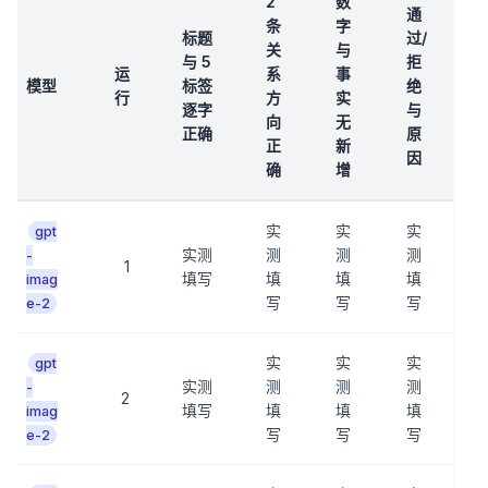
2
数
通
条
字
标题
过/
关
与
与 5
拒
运
系
事
模型
标签
绝
行
方
实
逐字
与
向
无
正确
原
正
新
因
确
增
实
实
实
gpt
实测
测
测
测
-
1
填写
填
填
填
imag
写
写
写
e-2
实
实
实
gpt
实测
测
测
测
-
2
填写
填
填
填
imag
写
写
写
e-2