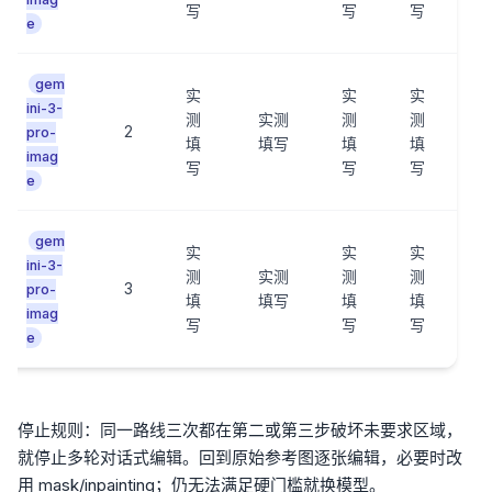
写
写
写
e
gem
实
实
实
ini-3-
测
实测
测
测
2
pro-
填
填写
填
填
imag
写
写
写
e
gem
实
实
实
ini-3-
测
实测
测
测
3
pro-
填
填写
填
填
imag
写
写
写
e
停止规则：同一路线三次都在第二或第三步破坏未要求区域，
就停止多轮对话式编辑。回到原始参考图逐张编辑，必要时改
用 mask/inpainting；仍无法满足硬门槛就换模型。