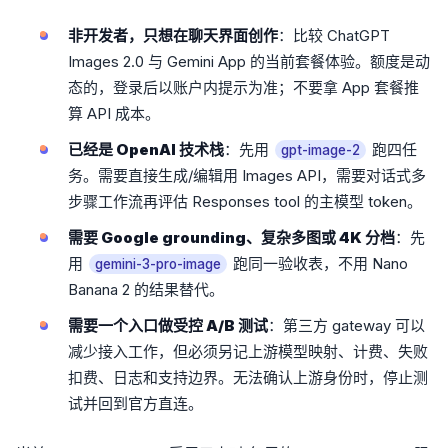
非开发者，只想在聊天界面创作
：比较 ChatGPT
Images 2.0 与 Gemini App 的当前套餐体验。额度是动
态的，登录后以账户内提示为准；不要拿 App 套餐推
算 API 成本。
已经是 OpenAI 技术栈
：先用
跑四任
gpt-image-2
务。需要直接生成/编辑用 Images API，需要对话式多
步骤工作流再评估 Responses tool 的主模型 token。
需要 Google grounding、复杂多图或 4K 分档
：先
用
跑同一验收表，不用 Nano
gemini-3-pro-image
Banana 2 的结果替代。
需要一个入口做受控 A/B 测试
：第三方 gateway 可以
减少接入工作，但必须另记上游模型映射、计费、失败
扣费、日志和支持边界。无法确认上游身份时，停止测
试并回到官方直连。