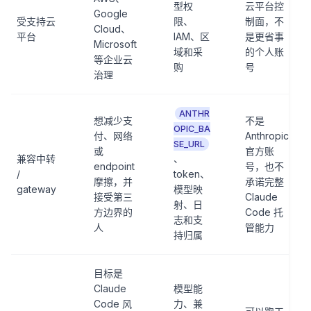
型权
云平台控
Google
受支持云
限、
制面，不
Cloud、
平台
IAM、区
是更省事
Microsoft
域和采
的个人账
等企业云
购
号
治理
ANTHR
想减少支
不是
OPIC_BA
付、网络
Anthropic
SE_URL
或
官方账
兼容中转
、
endpoint
号，也不
/
token、
摩擦，并
承诺完整
gateway
模型映
接受第三
Claude
射、日
方边界的
Code 托
志和支
人
管能力
持归属
目标是
Claude
模型能
Code 风
力、兼