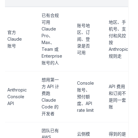
已有合规
可用
地区、手
账号地
Claude
机号、支
官方
区、订
Pro、
付和风控
Claude
阅、登
Max、
按
账号
录是否
Team 或
Anthropic
可用
Enterprise
规则走
账号的人
想用第一
Console
方 API 计
API 费用
Anthropic
账号、
费跑
和订阅不
Console
预付额
Claude
是同一套
API
度、API
Code 的
账
rate limit
开发者
团队已有
云侧模
得到的是
AWS、