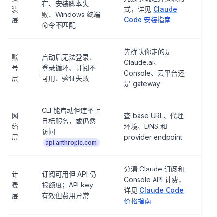
在、安装脚本失
装
式，详见
Claude
败、Windows 终端
层
Code 安装指南
命令不匹配
先确认你走的是
账
启动后无法登录、
Claude.ai、
号
登录循环、订阅不
Console、云平台还
层
可用、验证失败
是 gateway
CLI 能启动但连不上
网
查 base URL、代理
目标服务，或仍然
络
环境、DNS 和
访问
层
provider endpoint
api.anthropic.com
分清 Claude 订阅和
计
订阅可用但 API 仍
Console API 计费，
费
报额度；API key
详见
Claude Code
层
有效但费用异常
价格指南