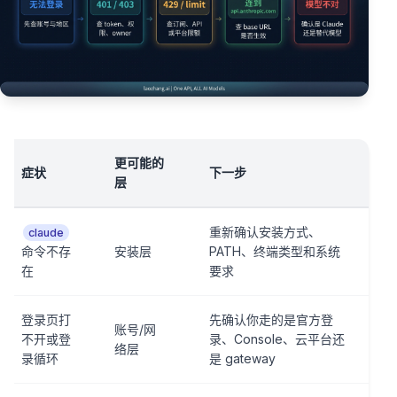
更可能的
症状
下一步
层
重新确认安装方式、
claude
命令不存
安装层
PATH、终端类型和系统
在
要求
登录页打
先确认你走的是官方登
账号/网
不开或登
录、Console、云平台还
络层
录循环
是 gateway