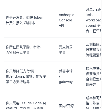
账单、rate
Anthropic
limit、
你是开发者，想按 token
Console
workspace
计费并接入 CI/脚本
API
spend 更适
合工程管理
云侧权限、
你所在团队采购、审计、
受支持云
日志和采购
IAM 都在云平台
平台
流程更清楚
接入更快，
你只想降低支付/网
兼容中转
但要承担平
络/endpoint 摩擦，能接受
/
台和模型映
第三方支持边界
gateway
射差异
成本和可用
你只需要 Claude Code 风
性可能更
国内/开源
格的 CLI 工作流，不要求
好，但能力