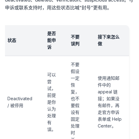
申诉或联系支持时，用这些状态比喊“封号”更有用。
是否
不要
接下来怎么
状态
能申
误判
做
诉
不要
假设
可以
一定
使用通知邮
尝
恢
件中的
试，
复，
appeal 链
前提
Deactivated
也不
接；如果没
是你
/ 被停用
要假
有邮件，再
认为
设有
走官方申诉
处理
固定
表单或 Help
有
处理
Center。
误。
时