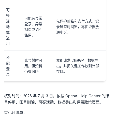
可
疑
可能有异常
活
先保护邮箱和支付方式，记
登录、异常
动
录异常时间窗，再把证据放
扣费或 API
或
进申诉。
滥用。
盗
用
还
账号暂时可
立即请求 ChatGPT 数据导
能
用，但资料
出，并把关键工作放到外部
登
仍有风险。
存储。
录
核对时间：2026 年 7 月 3 日，依据 OpenAI Help Center 的账
号停用、账号删除、可疑活动、数据导出和保留政策页面。
首小时清单：