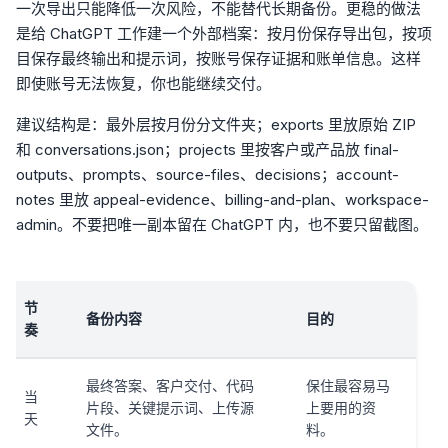
一次导出只能降低一次风险，不能替代长期备份。更稳的做法
是给 ChatGPT 工作建一个外部档案：按月份保存导出包，按项
目保存最终输出和提示词，按账号保存证据和账单信息。这样
即使账号无法恢复，你也能继续交付。
建议结构是：最外层按月份分文件夹；exports 里放原始 ZIP
和 conversations.json；projects 里按客户或产品放 final-
outputs、prompts、source-files、decisions；account-
notes 里放 appeal-evidence、billing-and-plan、workspace-
admin。不要把唯一副本留在 ChatGPT 内，也不要只留截图。
节
备份内容
目的
奏
最终答案、客户交付、代码
保住最容易马
当
片段、关键提示词、上传源
上要用的资
天
文件。
料。