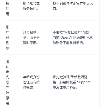
被
用了账号或
找不到邮件时走官方申诉入
停
服务访问。
口。
用
账
号
账号被删
不要按“恢复旧账号”规划；
已
除，而不是
当前 OpenAI 帮助说明已删
删
暂时停用。
除账号不能重新激活。
除
验
证
未
完
年龄或身份
优先走验证/重新激活链
成
验证没有按
接，必要时联系 Support
导
时完成。
重发或重启验证。
致
停
用