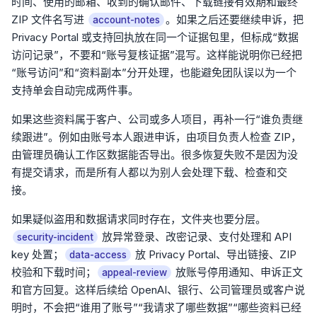
时间、使用的邮箱、收到的确认邮件、下载链接有效期和最终
ZIP 文件名写进
。如果之后还要继续申诉，把
account-notes
Privacy Portal 或支持回执放在同一个证据包里，但标成“数据
访问记录”，不要和“账号复核证据”混写。这样能说明你已经把
“账号访问”和“资料副本”分开处理，也能避免团队误以为一个
支持单会自动完成两件事。
如果这些资料属于客户、公司或多人项目，再补一行“谁负责继
续跟进”。例如由账号本人跟进申诉，由项目负责人检查 ZIP，
由管理员确认工作区数据能否导出。很多恢复失败不是因为没
有提交请求，而是所有人都以为别人会处理下载、检查和交
接。
如果疑似盗用和数据请求同时存在，文件夹也要分层。
放异常登录、改密记录、支付处理和 API
security-incident
key 处置；
放 Privacy Portal、导出链接、ZIP
data-access
校验和下载时间；
放账号停用通知、申诉正文
appeal-review
和官方回复。这样后续给 OpenAI、银行、公司管理员或客户说
明时，不会把“谁用了账号”“我请求了哪些数据”“哪些资料已经