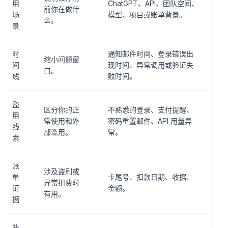
用
ChatGPT、API、团队空间、
前你在做什
场
模型、项目或账单背景。
么。
景
时
通知邮件时间、登录错误出
缩小问题窗
间
现时间、异常调用或验证失
口。
线
败时间。
盗
区分你的正
不熟悉的登录、支付提醒、
用
常使用和外
密码重置邮件、API 用量异
线
部滥用。
常。
索
账
涉及盗刷或
单
卡尾号、扣款日期、收据、
异常扣费时
证
金额。
有用。
据
补