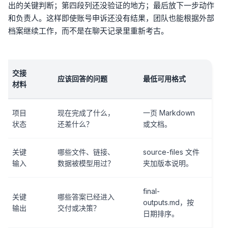
出的关键判断；第四段列还没验证的地方；最后放下一步动作
和负责人。这样即使账号申诉还没有结果，团队也能根据外部
档案继续工作，而不是在聊天记录里重新考古。
交接
应该回答的问题
最低可用格式
材料
项目
现在完成了什么，
一页 Markdown
状态
还差什么？
或文档。
关键
哪些文件、链接、
source-files 文件
输入
数据被模型用过？
夹加版本说明。
final-
关键
哪些答案已经进入
outputs.md，按
输出
交付或决策？
日期排序。