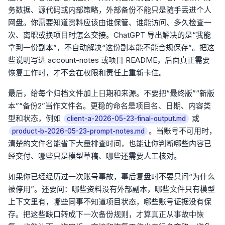
务数据、源代码或内部策略，外部备份不能只是随手丢进个人
网盘。你需要知道资料应该由谁保管、谁能访问、多久检查一
次、离职或换项目时怎么交接。ChatGPT 导出解决的是“我能
拿到一份副本”，不自动解决“这份副本能不能合规保存”。把这
些说明写进 account-notes 或项目 README，后面真正需要
恢复工作时，才不会在权限和责任上重新卡住。
最后，给每个归档文件加上日期和来源。不要把“最终版”“新版
本”“备份2”当作文件名。更稳的命名是项目名、日期、内容类
型和状态，例如
或
client-a-2026-05-23-final-output.md
。当账号不可用时，
product-b-2026-05-23-prompt-notes.md
清楚的文件名能省下大量排查时间，也能让你判断哪些内容已
经交付、哪些只是模型草稿、哪些还需要人工核对。
如果你已经经历过一次账号事故，事后复盘时不要只问“为什么
被停用”。还要问：哪些资料没有外部副本，哪些文件只有模型
上下文里有，哪些同事不知道项目状态，哪些账号证据没有保
存。把这些缺口转成下一次备份规则，才算真正从事故中恢