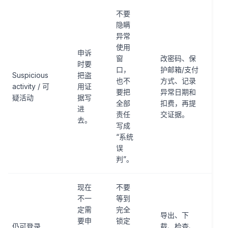
不要
隐瞒
异常
使用
申诉
窗
改密码、保
时要
口，
护邮箱/支付
Suspicious
把盗
也不
方式、记录
activity / 可
用证
要把
异常日期和
疑活动
据写
全部
扣费，再提
进
责任
交证据。
去。
写成
“系统
误
判”。
现在
不要
不一
等到
定需
完全
导出、下
要申
锁定
仍可登录
载、检查、