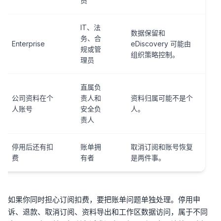
员
IT、法
数据保留和
务、合
Enterprise
eDiscovery 可能由
规或管
组织策略控制。
理员
直属负
公司资料在个
责人和
资料归属可能不是个
人账号
安全负
人。
责人
停用后还有扣
账单拥
取消订阅和账号恢复
费
有者
是两件事。
如果你同时担心订阅扣费，要把账单问题单独处理。停用申
诉、退款、取消订阅、资料导出和工作区数据访问，属于不同