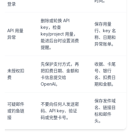
时间。
登录
删除或轮换 API
保存用量
key，检查
API 用量
行、key 名
key/project 用量，
异常
称、日期和
能进后台时设置消费
异常账单。
提醒。
先保护支付方式，再
收据、卡尾
未授权扣
把扣费日期、金额和
号、银行
费
卡信息提交给
名、扣费日
OpenAI。
期和金额。
保存发件域
可疑邮件
不要向任何人发送密
名、链接目
或钓鱼链
码、API key、验证
标和邮件
接
码或完整卡号。
头。