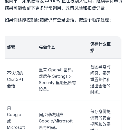
很简单：如果账号或 API key 正在被别人使用，继续等待申诉
结果可能会留下更多异常调用、政策风险和扣费记录。
如果你还能控制邮箱或仍有登录会话，按这个顺序处理：
保存什么证
线索
先做什么
据
截图异常时
重置 OpenAI 密码，
不认识的
间窗、密码
然后在 Settings >
ChatGPT
重置邮件和
Security 里退出所有
会话
退出会话的
设备。
时间。
用
保存身份提
Google
同步修改对应
供商的安全
或
Google/Microsoft
提醒和改密
Microsoft
账号密码。