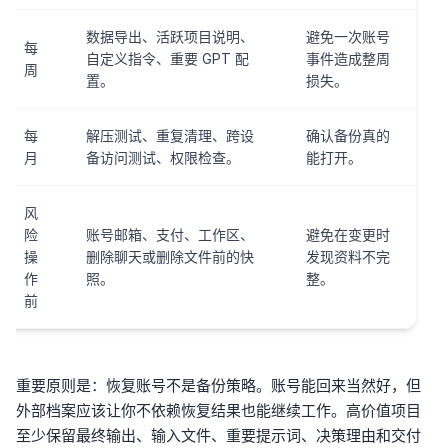
数据导出、活跃项目说明、
避免一次账号
每
自定义指令、重要 GPT 配
事件造成整周
周
置。
损失。
每
解压测试、重复清理、跨设
确认备份真的
月
备访问测试、权限检查。
能打开。
风
险
账号邮箱、支付、工作区、
避免在变更时
操
删除聊天或删除文件前的快
发现资料不完
作
照。
整。
前
重要原则是：恢复账号不是备份策略。账号能回来当然好，但
外部档案应该让你不依赖恢复结果也能继续工作。高价值项目
至少保留最终输出、输入文件、重要提示词、决策理由和交付