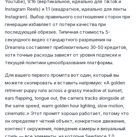
YouTube), 9:16 (вертикальное, идеально для TikTok и
Instagram Reels) и 1:1 (квадратное, идеально для ленты
Instagram). Выбор правильного соотношения сторон при
генерации избавляет от потери качества при
последующей обрезке. Типичная стоимость 5-
секундного видео стандартного разрешения на
Dreamina составляет приблизительно 30-50 кредитов,
хотя точные расходы зависят от уровня подписки и
текущей политики ценообразования платформы.
Для вашего первого промпта вот один, который вы
можете скопировать и вставить напрямую: «A golden
retriever puppy runs across a grassy meadow at sunset,
ears flapping, tongue out, the camera tracks alongside at
the same speed, warm golden hour lighting, slow motion,
cinematic.» Этот промпт хорошо работает, потому что
он определяет чёткий объект, конкретное движение,
контекст окружения, поведение камеры и визуальный
стиль — все элементы, на которые Seedance 2.0