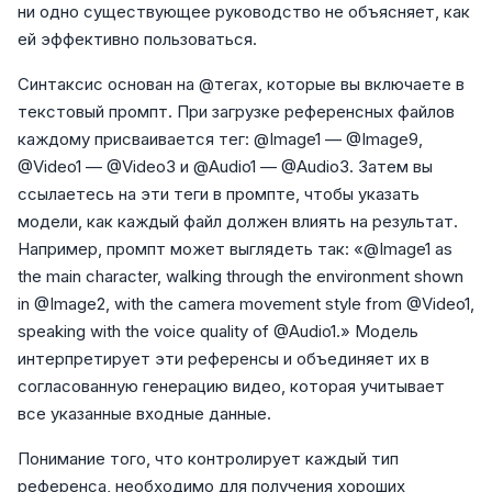
ни одно существующее руководство не объясняет, как
ей эффективно пользоваться.
Синтаксис основан на @тегах, которые вы включаете в
текстовый промпт. При загрузке референсных файлов
каждому присваивается тег: @Image1 — @Image9,
@Video1 — @Video3 и @Audio1 — @Audio3. Затем вы
ссылаетесь на эти теги в промпте, чтобы указать
модели, как каждый файл должен влиять на результат.
Например, промпт может выглядеть так: «@Image1 as
the main character, walking through the environment shown
in @Image2, with the camera movement style from @Video1,
speaking with the voice quality of @Audio1.» Модель
интерпретирует эти референсы и объединяет их в
согласованную генерацию видео, которая учитывает
все указанные входные данные.
Понимание того, что контролирует каждый тип
референса, необходимо для получения хороших