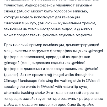
точностью. Аудиореференсы управляют звуковым
слоем: @Audio1 может быть голосовой записью,
которую модель использует для генерации
синхронизации губ, @Audio2 — музыкальным треком,
влияющим на темп и настроение видео, а @Audio3
может предоставить фоновые звуковые эффекты.
Практический пример комбинации, демонстрирующий
мощь системы: загрузите фотографию лица как @Image1
(референс персонажа), природный ландшафт как
@Image2 (фон), видеоклип ходьбы как @Video1
(референс движения) и голосовую запись как @Audio1
(диалог). Затем промпт: «@Image1 walks through the
@Image2 landscape following the walking style in @Video1,
speaking the words in @Audio1 with natural lip sync,
cinematic tracking shot.» Этот единственный запрос на
генерацию задействует четыре различных референсных
файла для создания видео, которое было бы крайне