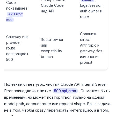
Code
Claude Code
login/session,
показывает
над API
auth owner и
API Error:
route
500
Сравнить
Gateway или
Route-owner
direct
provider
или
Anthropic и
route
compatibility
gateway без
возвращает
branch
изменения
500
prompt
Полезный ответ узок: чистый Claude API Internal Server
Error принадлежит ветке
. Он может быть
500 api_error
временным, но может повторяться только на одном
model path, account route или request shape. Ваша задача
не в том, чтобы сразу переписать интеграцию, а в том,