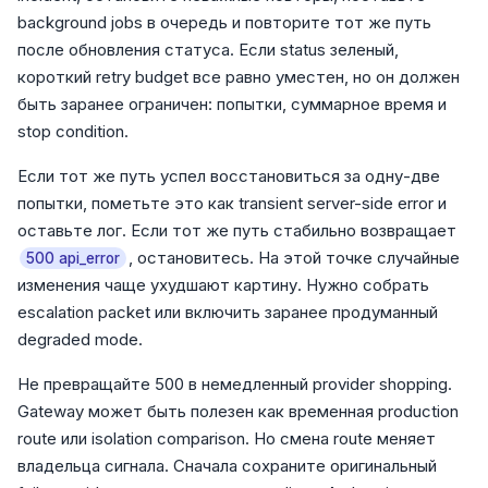
background jobs в очередь и повторите тот же путь
после обновления статуса. Если status зеленый,
короткий retry budget все равно уместен, но он должен
быть заранее ограничен: попытки, суммарное время и
stop condition.
Если тот же путь успел восстановиться за одну-две
попытки, пометьте это как transient server-side error и
оставьте лог. Если тот же путь стабильно возвращает
, остановитесь. На этой точке случайные
500 api_error
изменения чаще ухудшают картину. Нужно собрать
escalation packet или включить заранее продуманный
degraded mode.
Не превращайте 500 в немедленный provider shopping.
Gateway может быть полезен как временная production
route или isolation comparison. Но смена route меняет
владельца сигнала. Сначала сохраните оригинальный