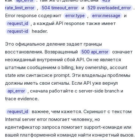
api_error
429
,
и
.
rate_limit_error
504 timeout_error
529 overloaded_error
Error response содержит
,
и
error.type
error.message
, а каждый API response также имеет
request_id
header.
request-id
Это официальное деление задает границы
восстановления. Возвращенный
означает
500 api_error
неожиданный внутренний сбой API. Он не является
штатным сообщением о billing, key ownership, account
state или синтаксисе prompt. Эти владельцы проблемы
должны иметь свои сигналы. Если API уже вернул
, сначала работайте с server-side branch и
api_error
trace evidence.
важнее, чем кажется. Скриншот с текстом
request_id
Internal server error помогает человеку, но
идентификатор запроса помогает support-команде или
вашей платформенной команде найти конкретный вызов.