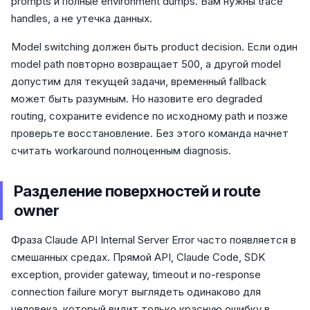
prompts и полные environment dumps. Вам нужны trace
handles, а не утечка данных.
Model switching должен быть product decision. Если один
model path повторно возвращает 500, а другой model
допустим для текущей задачи, временный fallback
может быть разумным. Но назовите его degraded
routing, сохраните evidence по исходному path и позже
проверьте восстановление. Без этого команда начнет
считать workaround полноценным diagnosis.
Разделение поверхностей и route
owner
Фраза Claude API Internal Server Error часто появляется в
смешанных средах. Прямой API, Claude Code, SDK
exception, provider gateway, timeout и no-response
connection failure могут выглядеть одинаково для
человека, который видит только красную ошибку в