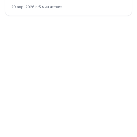
чтобы восстановить Claude API без ложных
29 апр. 2026 г.
·
5
мин чтения
действий.