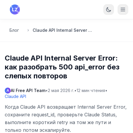
Перейти к основному содержанию
Блог
Claude API Internal Server Error: как разобрать 500 api_error без слепых повторов
Claude API Internal Server Error:
как разобрать 500 api_error без
слепых повторов
AI Free API Team
•
2 мая 2026 г.
•
12
мин чтения
•
A
Claude API
Когда Claude API возвращает Internal Server Error,
сохраните request_id, проверьте Claude Status,
выполните короткий retry на том же пути и
только потом эскалируйте.