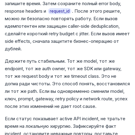
запишите время. Затем сохраните полный error body,
response headers и
. После этого решите,
request_id
можно ли безопасно повторять работу. Если вызов
идемпотентен или защищен caller-side deduplication,
сделайте короткий retry budget с jitter. Если вызов имеет
side effects, сначала защитите бизнес-операцию от
дублей.
Держите путь стабильным. Тот же model, тот же
endpoint, тот же auth owner, тот же SDK или gateway,
тот же request body и тот же timeout class. Это не
догма ради чистоты. Это способ понять, восстановился
ли тот же path. Если вы одновременно сменили model,
ключ, prompt, gateway, retry policy и network route, успех
после этих изменений не дает root cause.
Если статус показывает active API incident, не тратьте
время на локальную хирургию. Зафиксируйте факт
incident, остановите неважные повторы, поставьте