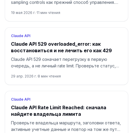
sampling controls как прежний способ управления.
Удалите `temperature`, найдите слой, который
19 мая 2026 г.
·
11
мин чтения
добавляет поле, и используйте prompt или `effort`
для нужного типа контроля.
Claude API
Claude API 529 overloaded_error: как
восстановиться и не лечить его как 429
Claude API 529 означает перегрузку в первую
очередь, а не личный rate limit. Проверьте статус,
используйте ограниченный retry с jitter, снизьте
29 апр. 2026 г.
·
8
мин чтения
давление и эскалируйте только с request_id.
Claude API
Claude API Rate Limit Reached: сначала
найдите владельца лимита
Проверьте владельца маршрута, заголовки ответа,
активные учетные данные и повтор на том же пути,