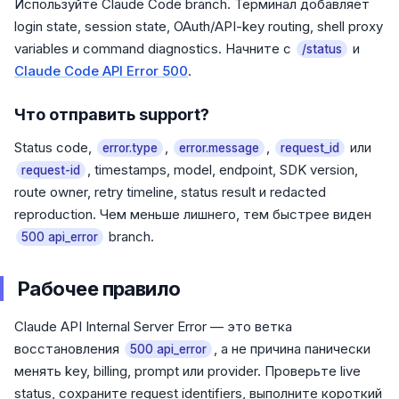
Используйте Claude Code branch. Терминал добавляет
login state, session state, OAuth/API-key routing, shell proxy
variables и command diagnostics. Начните с
и
/status
Claude Code API Error 500
.
Что отправить support?
Status code,
,
,
или
error.type
error.message
request_id
, timestamps, model, endpoint, SDK version,
request-id
route owner, retry timeline, status result и redacted
reproduction. Чем меньше лишнего, тем быстрее виден
branch.
500 api_error
Рабочее правило
Claude API Internal Server Error — это ветка
восстановления
, а не причина панически
500 api_error
менять key, billing, prompt или provider. Проверьте live
status, сохраните request identifiers, выполните короткий