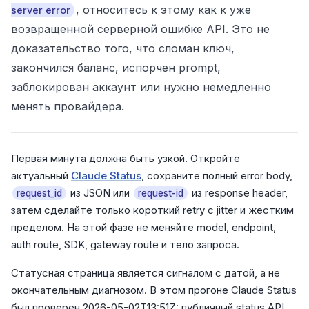
, относитесь к этому как к уже
server error
возвращенной серверной ошибке API. Это не
доказательство того, что сломан ключ,
закончился баланс, испорчен prompt,
заблокирован аккаунт или нужно немедленно
менять провайдера.
Первая минута должна быть узкой. Откройте
актуальный
Claude Status
, сохраните полный error body,
из JSON или
из response header,
request_id
request-id
затем сделайте только короткий retry с jitter и жестким
пределом. На этой фазе не меняйте model, endpoint,
auth route, SDK, gateway route и тело запроса.
Статусная страница является сигналом с датой, а не
окончательным диагнозом. В этом прогоне Claude Status
был проверен 2026-05-02T13:51Z: публичный status API