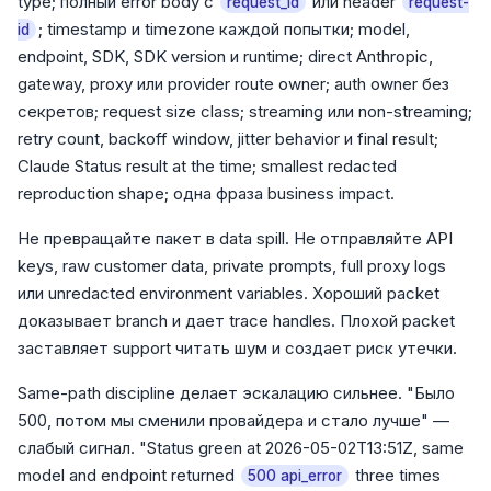
type; полный error body с
или header
request_id
request-
; timestamp и timezone каждой попытки; model,
id
endpoint, SDK, SDK version и runtime; direct Anthropic,
gateway, proxy или provider route owner; auth owner без
секретов; request size class; streaming или non-streaming;
retry count, backoff window, jitter behavior и final result;
Claude Status result at the time; smallest redacted
reproduction shape; одна фраза business impact.
Не превращайте пакет в data spill. Не отправляйте API
keys, raw customer data, private prompts, full proxy logs
или unredacted environment variables. Хороший packet
доказывает branch и дает trace handles. Плохой packet
заставляет support читать шум и создает риск утечки.
Same-path discipline делает эскалацию сильнее. "Было
500, потом мы сменили провайдера и стало лучше" —
слабый сигнал. "Status green at 2026-05-02T13:51Z, same
model and endpoint returned
three times
500 api_error