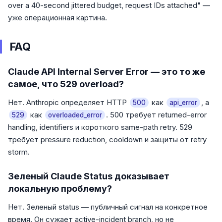
over a 40-second jittered budget, request IDs attached" —
уже операционная картина.
FAQ
Claude API Internal Server Error — это то же
самое, что 529 overload?
Нет. Anthropic определяет HTTP
как
, а
500
api_error
как
. 500 требует returned-error
529
overloaded_error
handling, identifiers и короткого same-path retry. 529
требует pressure reduction, cooldown и защиты от retry
storm.
Зеленый Claude Status доказывает
локальную проблему?
Нет. Зеленый status — публичный сигнал на конкретное
время. Он сужает active-incident branch, но не