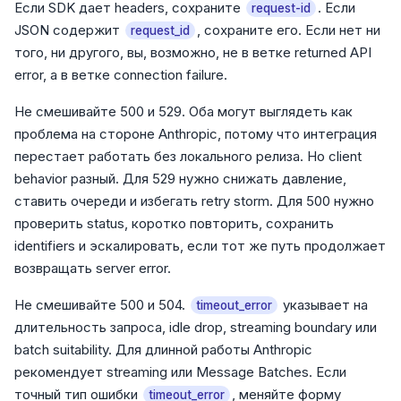
Если SDK дает headers, сохраните
. Если
request-id
JSON содержит
, сохраните его. Если нет ни
request_id
того, ни другого, вы, возможно, не в ветке returned API
error, а в ветке connection failure.
Не смешивайте 500 и 529. Оба могут выглядеть как
проблема на стороне Anthropic, потому что интеграция
перестает работать без локального релиза. Но client
behavior разный. Для 529 нужно снижать давление,
ставить очереди и избегать retry storm. Для 500 нужно
проверить status, коротко повторить, сохранить
identifiers и эскалировать, если тот же путь продолжает
возвращать server error.
Не смешивайте 500 и 504.
указывает на
timeout_error
длительность запроса, idle drop, streaming boundary или
batch suitability. Для длинной работы Anthropic
рекомендует streaming или Message Batches. Если
точный тип ошибки
, меняйте форму
timeout_error