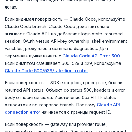
логах.
Если видимая поверхность — Claude Code, используйте
Claude Code branch. Claude Code действительно
вызывает Claude API, но добавляет login state, resumed
session, OAuth versus API-key ownership, shell environment
variables, proxy rules и command diagnostics. Для
терминала лучше начать с
Claude Code API Error 500
.
Если симптом смешивает 500, 529 и 429, используйте
Claude Code 500/529/rate-limit router
.
Если поверхность — SDK exception, проверьте, был ли
returned API status. Объект со status 500, headers и error
body относится сюда. Исключение без HTTP status
относится к no-response branch. Поэтому
Claude API
connection error
начинается с границы request ID.
Если поверхность — gateway или provider route,
сравнивайте, а не угадывайте. Запустите тот же prompt,