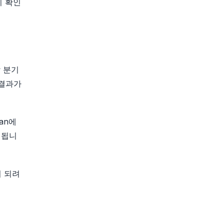
시 확인
할 분기
업 결과가
an에
가 됩니
이 되려