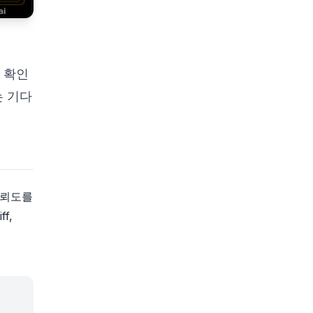
일 확인
는 기다
신뢰도를
f,