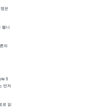
설명은
지 봅니
결론의
le 5
는 먼저
경로로 읽