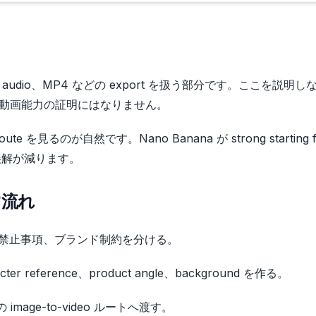
th、audio、MP4 などの export を扱う部分です。ここを説明し
も、動画能力の証明にはなりません。
te を見るのが自然です。Nano Banana が strong starting f
誤解が減ります。
す流れ
声、禁止事項、ブランド制約を分ける。
racter reference、product angle、background を作る。
mage-to-video ルートへ渡す。