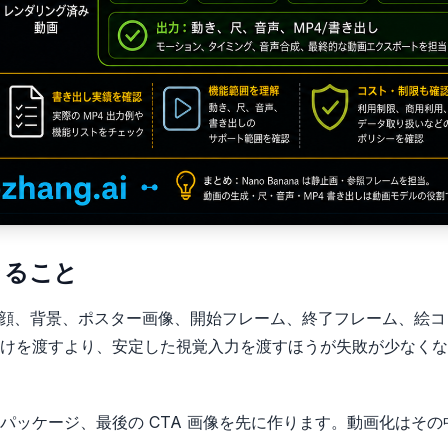
できること
の基準顔、背景、ポスター画像、開始フレーム、終了フレーム、絵
けを渡すより、安定した視覚入力を渡すほうが失敗が少なくな
ッケージ、最後の CTA 画像を先に作ります。動画化はその