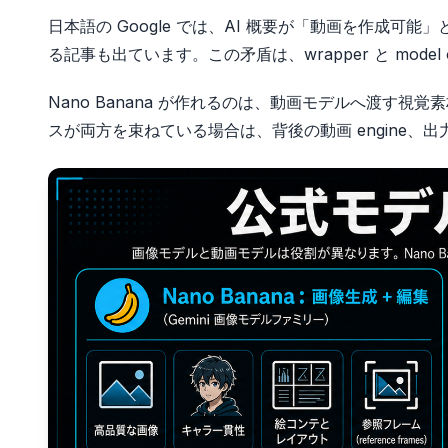
日本語の Google では、AI 概要が「動画を作成
る記事も出ています。この矛盾は、wrapper と model
Nano Banana が作れるのは、動画モデルへ渡す
スが両方を束ねている場合は、背後の動画 engine