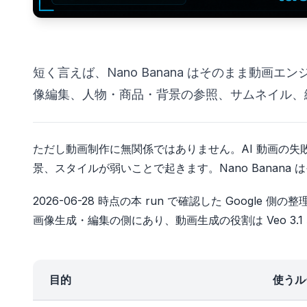
短く言えば、Nano Banana はそのまま動
像編集、人物・商品・背景の参照、サムネイル、絵コン
ただし動画制作に無関係ではありません。AI 動画の
景、スタイルが弱いことで起きます。Nano Banana
2026-06-28 時点の本 run で確認した Google 側の整理で
画像生成・編集の側にあり、動画生成の役割は Veo 3.
目的
使うル