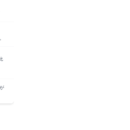
。
る。
比
 が