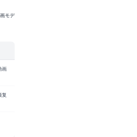
画モデ
動画
须复
。