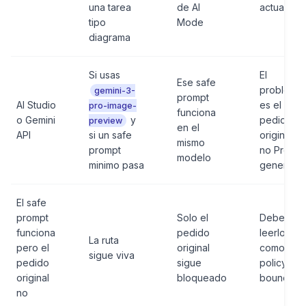
una tarea
de AI
actual
tipo
Mode
diagrama
Si usas
El
Ese safe
problema
gemini-3-
prompt
AI Studio
es el
pro-image-
funciona
o Gemini
y
pedido
preview
en el
API
si un safe
original,
mismo
prompt
no Pro en
modelo
minimo pasa
general
El safe
prompt
Solo el
Debes
funciona
pedido
leerlo
La ruta
pero el
original
como
sigue viva
pedido
sigue
policy
original
bloqueado
boundary
no