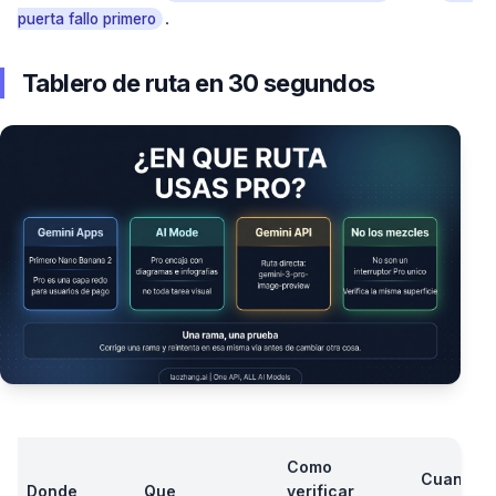
.
puerta fallo primero
Tablero de ruta en 30 segundos
Como
Cuando
Donde
Que
verificar