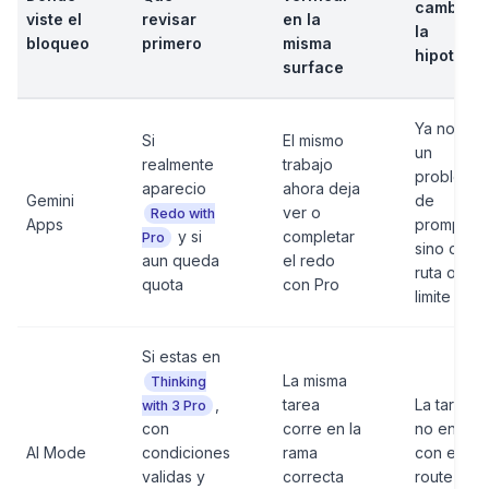
cambiar
viste el
revisar
en la
la
bloqueo
primero
misma
hipotesis
surface
Ya no es
Si
El mismo
un
realmente
trabajo
problema
aparecio
ahora deja
Gemini
de
ver o
Redo with
Apps
prompt
y si
completar
Pro
sino de
aun queda
el redo
ruta o
quota
con Pro
limite
Si estas en
La misma
Thinking
,
tarea
La tarea
with 3 Pro
con
corre en la
no encaja
AI Mode
condiciones
rama
con el
validas y
correcta
route