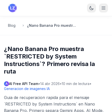
Saltar al contenido principal
Blog
¿Nano Banana Pro muestra `RESTRICTED by System Instructions`? Primero revisa la ruta
¿Nano Banana Pro muestra
`RESTRICTED by System
Instructions`? Primero revisa la
ruta
AI Free API Team
•
14 abr 2026
•
10
min de lectura
•
A
Generacion de imagenes IA
Guia de recuperacion rapida para el mensaje
`RESTRICTED by System Instructions` en Nano
Banana Pro. Primero separa Gemini Apps, AI Mode,