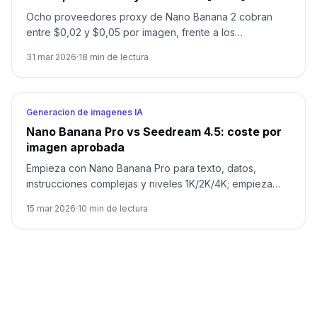
Ocho proveedores proxy de Nano Banana 2 cobran
entre $0,02 y $0,05 por imagen, frente a los
$0,045-$0,151 oficiales de Google. Pero el precio
31 mar 2026
·
18
min de lectura
superficial oculta un 50-150% en costes adicionales por
VPN, reintentos fallidos y comisiones de pago. Esta guia
compara cada proveedor en precios, estabilidad,
costes ocultos y seguridad, con un marco de decision
Generacion de imagenes IA
basado en escenarios para encontrar la mejor opcion
Nano Banana Pro vs Seedream 4.5: coste por
para tu caso de uso.
imagen aprobada
Empieza con Nano Banana Pro para texto, datos,
instrucciones complejas y niveles 1K/2K/4K; empieza
con Seedream 4.5 para multiimagen y lotes a menor
15 mar 2026
·
10
min de lectura
precio por salida. Decide con una prueba de copy
español y coste por imagen aprobada.