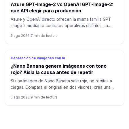
Azure GPT-Image-2 vs OpenAI GPT-Image-2:
qué API elegir para producción
Azure y OpenAI directo ofrecen la misma familia GPT
Image 2 mediante contratos operativos distintos. La
decisión depende de identidad, región, factura, cuota,
5 ago 2026
·
7
min de lectura
formato y soporte, no solo del nombre del modelo.
Generación de imágenes con IA
¿Nano Banana genera imágenes con tono
rojo? Aísla la causa antes de repetir
Si una imagen de Nano Banana sale roja, no repitas a
ciegas. Compara el original en dos visores, crea una
base neutra sin referencias y devuelve una sola
5 ago 2026
·
9
min de lectura
variable cada vez.