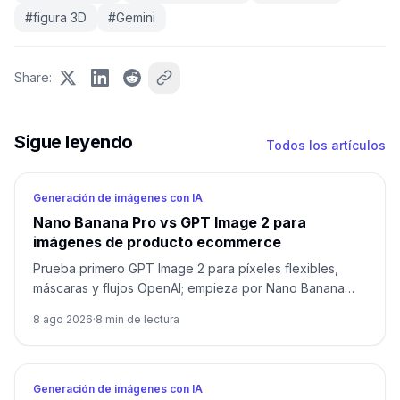
#
figura 3D
#
Gemini
Share
:
Sigue leyendo
Todos los artículos
Generación de imágenes con IA
Nano Banana Pro vs GPT Image 2 para
imágenes de producto ecommerce
Prueba primero GPT Image 2 para píxeles flexibles,
máscaras y flujos OpenAI; empieza por Nano Banana
Pro para 1K/2K/4K, varias referencias y Google.
8 ago 2026
·
8
min de lectura
Compara ambos cuando el envase, el texto localizado o
el héroe de marca no admitan fallos.
Generación de imágenes con IA