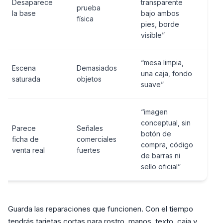
Desaparece
transparente
prueba
la base
bajo ambos
física
pies, borde
visible”
“mesa limpia,
Escena
Demasiados
una caja, fondo
saturada
objetos
suave”
“imagen
conceptual, sin
Parece
Señales
botón de
ficha de
comerciales
compra, código
venta real
fuertes
de barras ni
sello oficial”
Guarda las reparaciones que funcionen. Con el tiempo
tendrás tarjetas cortas para rostro, manos, texto, caja y