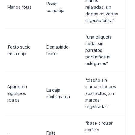
manos
Pose
Manos rotas
relajadas, sin
compleja
dedos cruzados
ni gesto difícil”
“una etiqueta
corta, sin
Texto sucio
Demasiado
párrafos
en la caja
texto
pequeños ni
eslóganes”
“diseño sin
Aparecen
marca, bloques
La caja
logotipos
abstractos, sin
invita marca
reales
marcas
registradas”
“base circular
acrílica
Falta