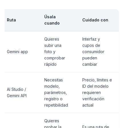
Úsala
Ruta
Cuidado con
cuando
Quieres
Interfaz y
subir una
cupos de
Gemini app
foto y
consumidor
comprobar
pueden
rápido
cambiar
Necesitas
Precio, límites e
modelo,
ID del modelo
AI Studio /
parámetros,
requieren
Gemini API
registro o
verificación
repetibilidad
actual
Quieres
probar la
Es una ruta de