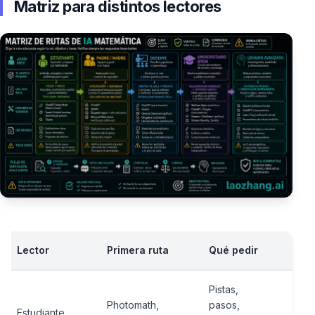
Matriz para distintos lectores
Lector
Primera ruta
Qué pedir
Qu
Pistas,
Photomath,
pasos,
Cop
Estudiante