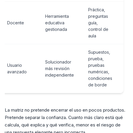
Práctica,
Ge
Herramienta
preguntas
lib
Docente
educativa
guía,
res
gestionada
control de
sin 
aula
Supuestos,
prueba,
To
Solucionador
Usuario
pruebas
con
más revisión
avanzado
numéricas,
ve
independiente
condiciones
dem
de borde
La matriz no pretende encerrar el uso en pocos productos.
Pretende separar la confianza. Cuanto más claro está qué
calcula, qué explica y qué verifica, menor es el riesgo de
una respuesta elegante pero incorrecta.