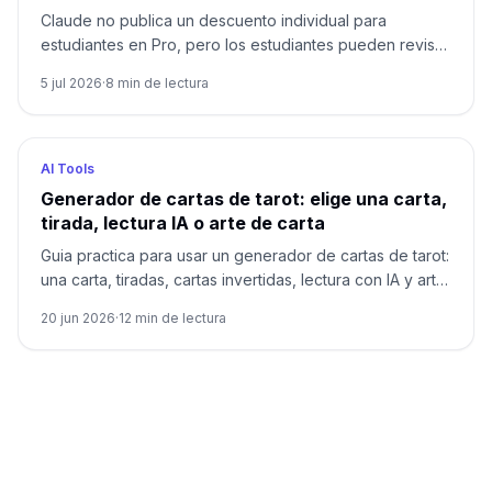
falsos
Claude no publica un descuento individual para
estudiantes en Pro, pero los estudiantes pueden revisar
Claude for Education por universidad, el plan Free,
5 jul 2026
·
8
min de lectura
pago anual, programas actuales de Anthropic y
beneficios cercanos como GitHub Copilot Student.
AI Tools
Generador de cartas de tarot: elige una carta,
tirada, lectura IA o arte de carta
Guia practica para usar un generador de cartas de tarot:
una carta, tiradas, cartas invertidas, lectura con IA y arte
original de cartas con limites claros.
20 jun 2026
·
12
min de lectura