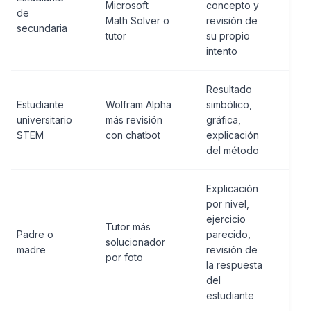
Microsoft
concepto y
res
de
Math Solver o
revisión de
sin
secundaria
tutor
su propio
ent
intento
Resultado
Con
Estudiante
Wolfram Alpha
simbólico,
una
universitario
más revisión
gráfica,
der
STEM
con chatbot
explicación
ge
del método
Explicación
por nivel,
ejercicio
Dej
Tutor más
Padre o
parecido,
her
solucionador
madre
revisión de
hag
por foto
la respuesta
tar
del
estudiante