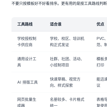
不要只按模板好不好看排序。更有用的是按工具路线判断
工具路线
适合谁
优点
学校授权制
学校、校区、培训机
PVC
卡供应商
构正式发证
范、
通用设计工
社群、社团、活动、
模板
具
小班制项目
打印
快速草稿、视觉方
能迅
AI 排版工具
向、样式探索
议
网页批量生
名册较多、卡片格式
表格导
成器
统一
复使