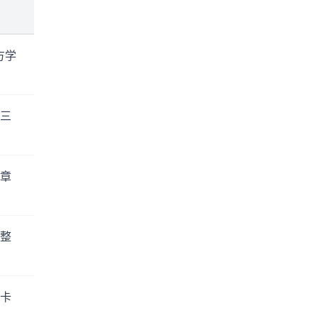
方学
三
章
整
卡