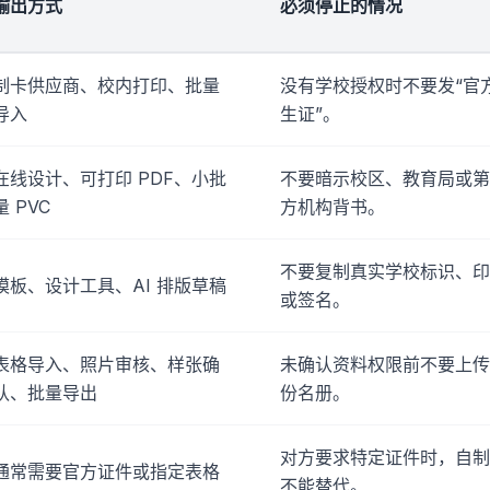
输出方式
必须停止的情况
制卡供应商、校内打印、批量
没有学校授权时不要发“官
导入
生证”。
在线设计、可打印 PDF、小批
不要暗示校区、教育局或第
量 PVC
方机构背书。
不要复制真实学校标识、印
模板、设计工具、AI 排版草稿
或签名。
表格导入、照片审核、样张确
未确认资料权限前不要上传
认、批量导出
份名册。
对方要求特定证件时，自制
通常需要官方证件或指定表格
不能替代。