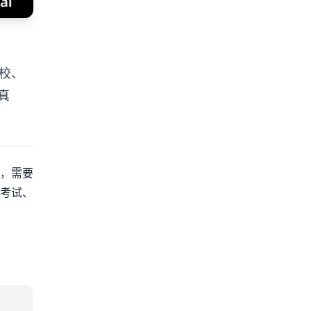
校、
真
，需要
考试、