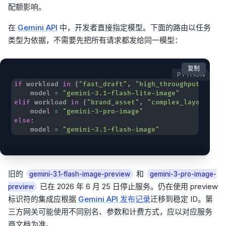
配额影响。
在
Gemini API
中，开发者直接指定模型。下面的路由以任务
类型为依据，不需要先把所有请求都发给同一模型：
复制
PYTHON
if
 workload 
in
{
"fast_draft"
,
"high_throughput"
}
:
    model 
=
"gemini-3.1-flash-lite-image"
elif
 workload 
in
{
"brand_asset"
,
"complex_layout"
,
"
    model 
=
"gemini-3-pro-image"
else
:
    model 
=
"gemini-3.1-flash-image"
旧的
和
gemini-3.1-flash-image-preview
gemini-3-pro-image-
已在 2026 年 6 月 25 日停止服务。仍在使用 preview
preview
标识符的集成应根据
Gemini API 发布记录
迁移到稳定 ID。第
三方网关可能使用不同别名、参数和计费方式，应以对应服务
商文档为准。