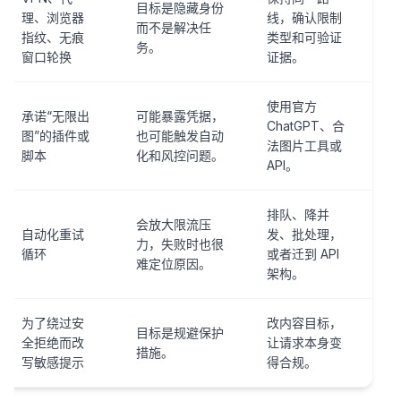
目标是隐藏身份
理、浏览器
线，确认限制
而不是解决任
指纹、无痕
类型和可验证
务。
窗口轮换
证据。
使用官方
承诺“无限出
可能暴露凭据，
ChatGPT、合
图”的插件或
也可能触发自动
法图片工具或
脚本
化和风控问题。
API。
排队、降并
会放大限流压
自动化重试
发、批处理，
力，失败时也很
循环
或者迁到 API
难定位原因。
架构。
为了绕过安
改内容目标，
目标是规避保护
全拒绝而改
让请求本身变
措施。
写敏感提示
得合规。