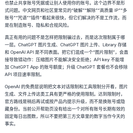
也禁止共享账号凭据或让别人使用你的账号。这个边界不是形
式问题。中文网页和社区里常见的“破解”“解除”“高质量 IP”“多
账号”“咒语”“插件”看起来很快，但它们解决的不是工作流，而
是在制造账号、隐私和合规风险。
真正有用的问题不是怎样把限制骗过去，而是这次限制属于哪
一层。ChatGPT 图片生成、ChatGPT 图片上传、Library 存储
和 OpenAI API 是不同表面。把它们混成一个“图片限制”，会直
接导致错动作：压缩图片不能解决安全拒绝；API key 不能增
加 ChatGPT App 的账号额度；升级 ChatGPT 套餐也不会移除
API 项目速率限制。
OpenAI 的免费层说明把文本对话限制和工具限制分开看，图片
生成、文件上传这类工具有更严格的使用限制。达到限制时，
官方路线是稍后再试或按产品内提示升级，而不是换账号或隐
藏身份。当前公开帮助页没有给出一个对所有账号长期有效的
固定每日出图数，所以不要把第三方文章里的数字当作今天的
事实。