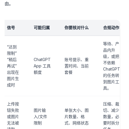
由。
信号
可能归属
你要核对什么
合规动作
等待、产
“达到
品内升
限制”
级，或把
“稍后
ChatGPT
账号提示、重
不依赖
再试”
App 工具
置时间、当前
ChatGPT
出现在
额度
套餐
的任务转
图片生
到图片工
成时
具。
上传按
压缩、裁
钮失败
图片输
单张大小、图
切、减少
或图片
入/文件
片数量、格
数量，必
无法被
限制
式、网络状态
要时拆分