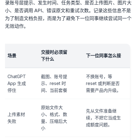
录账号层提示、发生时间、任务类型、是否上传图片、图片大
小、是否调用 API、错误原文和重试次数。记录这些信息不是
为了制造文档负担，而是为了避免下一位同事继续尝试同一个
无效动作。
交接时必须留
场景
下一位同事怎么接
下什么
ChatGPT
截图、账号提
不换账号，等
App 生成
示、reset 时
reset 或判断是否
停住
间、当前套餐
需要产品内升级。
原始文件大
先从文件准备继
上传素材
小、格式、数
续，不把它当成生
失败
量、压缩后大
成额度问题。
小