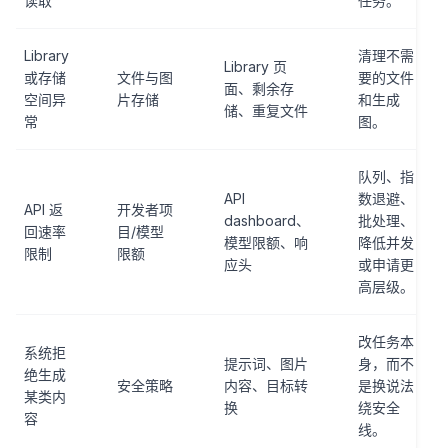
读取
任务。
Library
清理不需
Library 页
或存储
文件与图
要的文件
面、剩余存
空间异
片存储
和生成
储、重复文件
常
图。
队列、指
API
数退避、
API 返
开发者项
dashboard、
批处理、
回速率
目/模型
模型限额、响
降低并发
限制
限额
应头
或申请更
高层级。
改任务本
系统拒
提示词、图片
身，而不
绝生成
安全策略
内容、目标转
是换说法
某类内
换
绕安全
容
线。