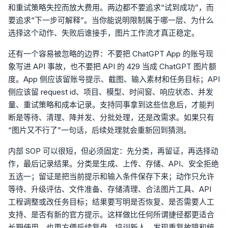
和重试策略失控而放大费用。两边都不要追求“试到成功”，而
要追求“下一步可解释”。当你能说明限制属于哪一层、为什么
选择这个动作、失败后谁接手，图片工作流才真正稳定。
还有一个容易被忽略的边界：不要把 ChatGPT App 的账号现
象写进 API 事故，也不要把 API 的 429 当成 ChatGPT 图片额
度。App 侧应该留账号提示、截图、输入素材和任务目标；API
侧应该留 request id、项目、模型、时间窗、响应状态、并发
量、重试策略和成本记录。支持同事拿到这些信息后，才能判
断是等待、清理、降并发、分批处理，还是改需求。如果只有
“图片又不行了”一句话，后续处理就会重新回到猜测。
内部 SOP 可以很短，但必须固定：先分类，再留证，再选择动
作，最后记录结果。分类是生成、上传、存储、API、安全拒绝
五选一；留证是把当前提示和输入条件保存下来；动作只允许
等待、升级评估、文件准备、存储清理、合法图片工具、API
工程调整或改任务目标；结果要写明是否恢复、是否需要人工
支持、是否有新的官方提示。这样做比任何所谓捷径都更适合
长期使用，也更方便后续复盘、培训新人、发现重复故障和统