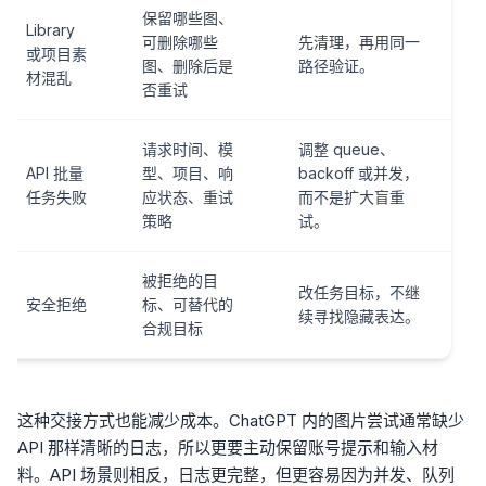
保留哪些图、
Library
可删除哪些
先清理，再用同一
或项目素
图、删除后是
路径验证。
材混乱
否重试
请求时间、模
调整 queue、
API 批量
型、项目、响
backoff 或并发，
任务失败
应状态、重试
而不是扩大盲重
策略
试。
被拒绝的目
改任务目标，不继
安全拒绝
标、可替代的
续寻找隐藏表达。
合规目标
这种交接方式也能减少成本。ChatGPT 内的图片尝试通常缺少
API 那样清晰的日志，所以更要主动保留账号提示和输入材
料。API 场景则相反，日志更完整，但更容易因为并发、队列