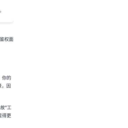
。
、鉴权面
；你的
景，因
故”工
了显得更