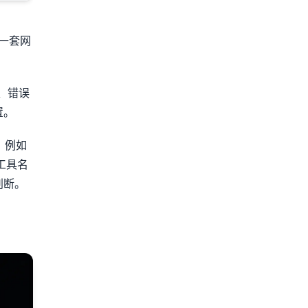
多一套网
、错误
置。
力，例如
工具名
判断。