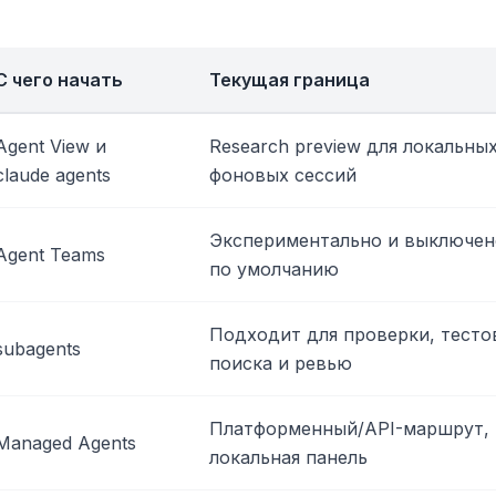
С чего начать
Текущая граница
Agent View и
Research preview для локальны
claude agents
фоновых сессий
Экспериментально и выключен
Agent Teams
по умолчанию
Подходит для проверки, тесто
subagents
поиска и ревью
Платформенный/API-маршрут, 
Managed Agents
локальная панель