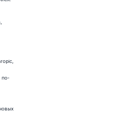
,
ropic,
 по-
оновых