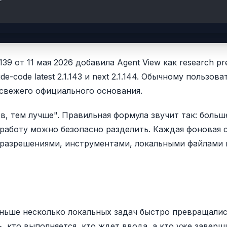
139 от 11 мая 2026 добавила Agent View как research pr
e-code latest 2.1.143 и next 2.1.144. Обычному пользов
 свежего официального основания.
ов, тем лучше". Правильная формула звучит так: больш
 работу можно безопасно разделить. Каждая фоновая 
, разрешениями, инструментами, локальными файлами 
аньше несколько локальных задач быстро превращалис
, кто выполняется, кто ждет ввода, а кто уже заверш