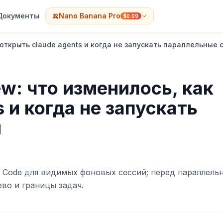
Документы
🍌
Nano Banana Pro
$0.09
 открыть claude agents и когда не запускать параллельные 
ew: что изменилось, как
 и когда не запускать
и
 Code для видимых фоновых сессий; перед параллель
во и границы задач.