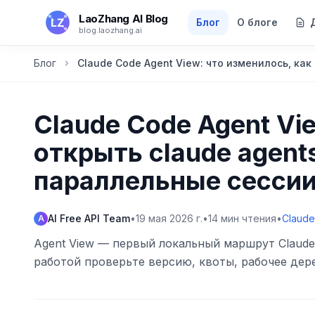
Перейти к основному содержанию
LaoZhang AI Blog
Блог
О блоге
blog.laozhang.ai
Блог
Claude Code Agent View: что изменилось, как
Claude Code Agent Vi
открыть claude agents
параллельные сесси
AI Free API Team
•
19 мая 2026 г.
•
14
мин чтения
•
Claude
A
Agent View — первый локальный маршрут Claude
работой проверьте версию, квоты, рабочее дере