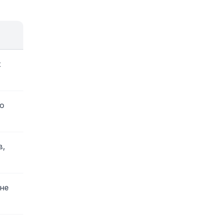
х
о
в,
не