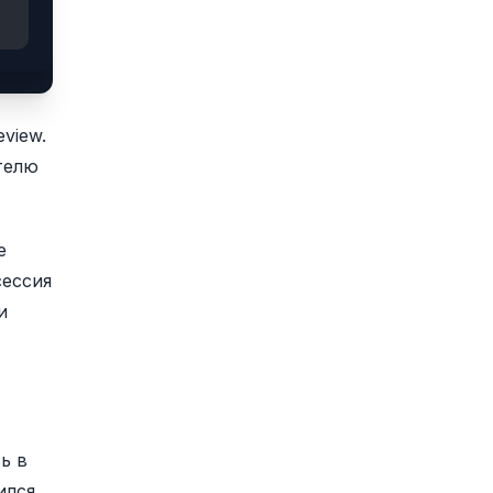
eview.
ателю
е
сессия
и
ь в
ился.