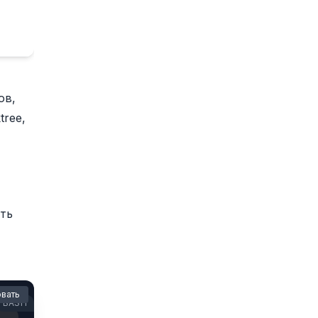
ов,
tree,
ить
вать
BASH