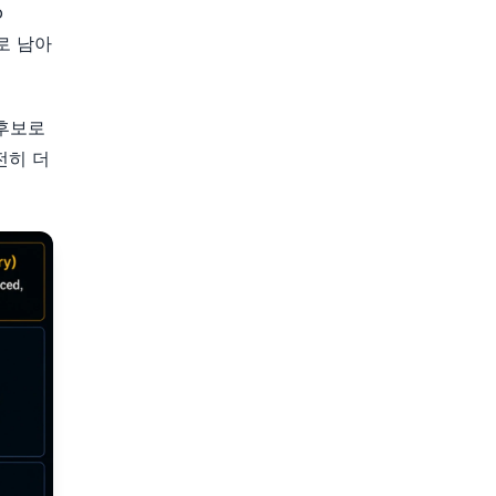
o
t로 남아
 후보로
여전히 더