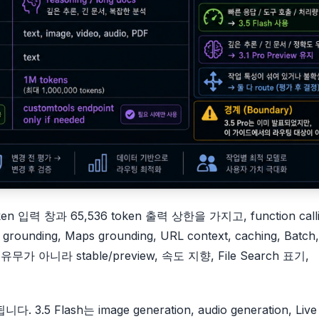
입력 창과 65,536 token 출력 상한을 가지고, function calli
h grounding, Maps grounding, URL context, caching, Batch,
무가 아니라 stable/preview, 속도 지향, File Search 표기,
ash는 image generation, audio generation, Live 