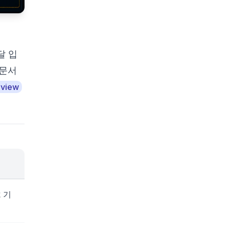
달 입
 문서
eview
k 기