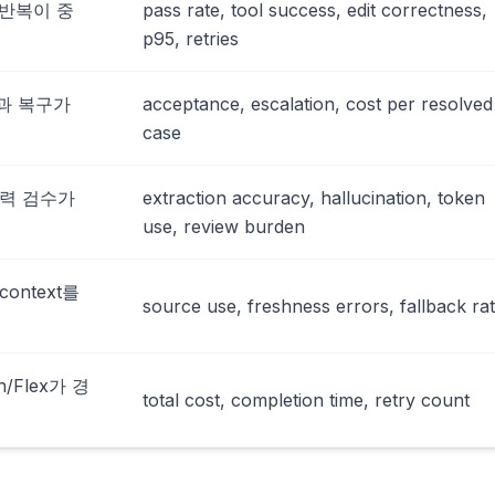
 반복이 중
pass rate, tool success, edit correctness,
p95, retries
t과 복구가
acceptance, escalation, cost per resolved
case
출력 검수가
extraction accuracy, hallucination, token
use, review burden
 context를
source use, freshness errors, fallback ra
/Flex가 경
total cost, completion time, retry count