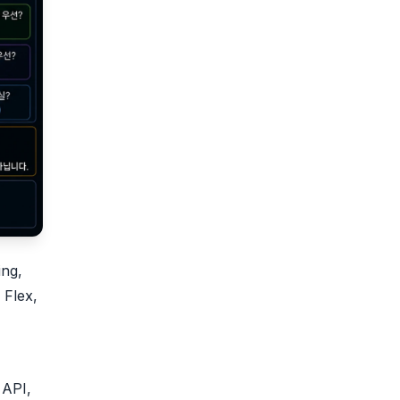
ng,
 Flex,
API,