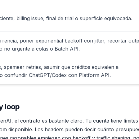
iente, billing issue, final de trial o superficie equivocada.
rencia, poner exponential backoff con jitter, recortar outp
jo no urgente a colas o Batch API.
, spamear retries, asumir que créditos equivalen a
o confundir ChatGPT/Codex con Platform API.
y loop
OpenAI, el contrato es bastante claro. Tu cuenta tiene límites
droom disponible. Los headers pueden decir cuánto presupue
ones razonables empiezan con backoff y traffic shaping, n