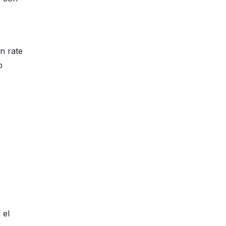
n rate
o
i el