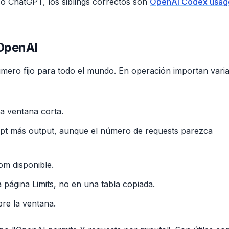
o ChatGPT, los siblings correctos son
OpenAI Codex usag
 OpenAI
úmero fijo para todo el mundo. En operación importan vari
a ventana corta.
pt más output, aunque el número de requests parezca
om disponible.
a página Limits, no en una tabla copiada.
bre la ventana.