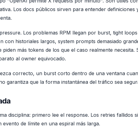
 tipo "OpenAI permite X requests por minuto". Son útiles c
tiva. Los docs públicos sirven para entender definiciones 
uenta.
pressure. Los problemas RPM llegan por burst, tight loops
 con historiales largos, system prompts demasiado grand
 piden más tokens de los que el caso realmente necesita. 
barato al owner equivocado.
ezca correcto, un burst corto dentro de una ventana cuan
no garantiza que la forma instantánea del tráfico sea segur
ada
a disciplina: primero lee el response. Los retries fallidos 
 evento de límite en una espiral más larga.