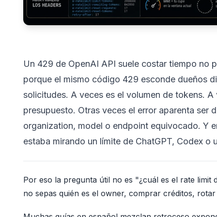
Un 429 de OpenAI API suele costar tiempo no por
porque el mismo código 429 esconde dueños dist
solicitudes. A veces es el volumen de tokens. A v
presupuesto. Otras veces el error aparenta ser d
organization, model o endpoint equivocado. Y en
estaba mirando un límite de ChatGPT, Codex o u
Por eso la pregunta útil no es "¿cuál es el rate limi
no sepas quién es el owner, comprar créditos, rotar
Muchas guías en español mezclan retroceso exponenci