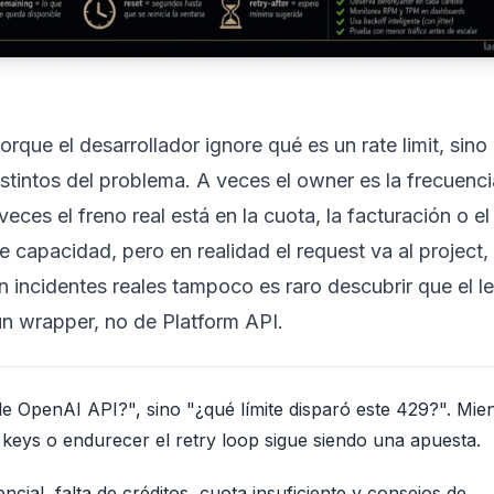
que el desarrollador ignore qué es un rate limit, sino
intos del problema. A veces el owner es la frecuenci
eces el freno real está en la cuota, la facturación o el
e capacidad, pero en realidad el request va al project,
 incidentes reales tampoco es raro descubrir que el le
n wrapper, no de Platform API.
t de OpenAI API?", sino "¿qué límite disparó este 429?". Mie
 keys o endurecer el retry loop sigue siendo una apuesta.
al, falta de créditos, cuota insuficiente y consejos de