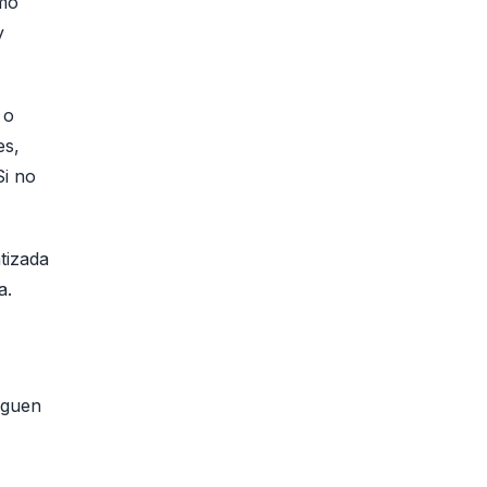
omo
y
 o
es,
Si no
tizada
a.
siguen