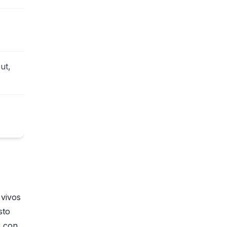
ut,
 vivos
sto
o con