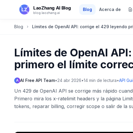
Saltar al contenido principal
LaoZhang AI Blog
Blog
Acerca de
blog.laozhang.ai
Blog
Límites de OpenAI API: corrige el 429 leyendo pri
Límites de OpenAI API:
primero el límite corre
AI Free API Team
•
24 abr 2026
•
14
min de lectura
•
API Gu
A
Un 429 de OpenAI API se corrige más rápido cuando 
Primero mira los x-ratelimit headers y la página Limi
tokens, reparar billing, corregir scope o salir de la 