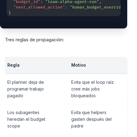
"budget_id"
:
"team-alpha-agent-run"
,
"next_allowed_action"
:
"human_budget_override"
}
Tres reglas de propagación:
Regla
Motivo
El planner deja de
Evita que el loop raíz
programar trabajo
cree más jobs
pagado
bloqueados
Los subagentes
Evita que helpers
heredan el budget
gasten después del
scope
padre