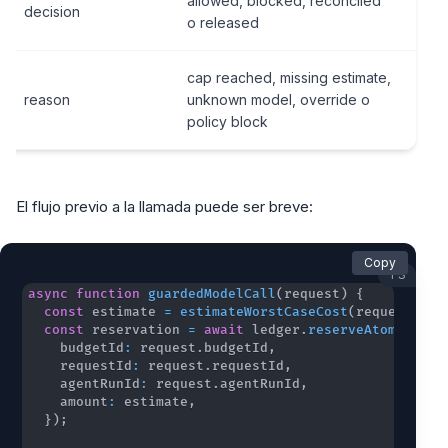
allowed, blocked, reconciled
decision
o released
cap reached, missing estimate,
reason
unknown model, override o
policy block
El flujo previo a la llamada puede ser breve:
Copy
TS
async
function
guardedModelCall
(
request
)
{
const
 estimate 
=
estimateWorstCaseCost
(
request
)
;
const
 reservation 
=
await
 ledger
.
reserveAtomically
    budgetId
:
 request
.
budgetId
,
    requestId
:
 request
.
requestId
,
    agentRunId
:
 request
.
agentRunId
,
    amount
:
 estimate
,
}
)
;