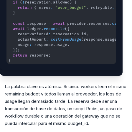
if
(
!
reservation
.
allowed
)
{
return
{
 error
:
"over_budget"
,
 retryable
:
false
}
const
 response 
=
await
 provider
.
responses
.
create
(
r
await
 ledger
.
reconcile
(
{
    reservationId
:
 reservation
.
id
,
    actualAmount
:
costFromUsage
(
response
.
usage
)
,
    usage
:
 response
.
usage
,
}
)
;
return
 response
;
}
La palabra clave es atómica. Si cinco workers leen el mismo
remaining budget y todos llaman al proveedor, los logs de
usage llegan demasiado tarde. La reserva debe ser una
transacción de base de datos, un script Redis, un paso de
workflow durable o una operación del gateway que no se
pueda intercalar para el mismo budget_id.