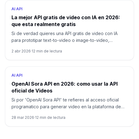
AI API
La mejor API gratis de video con IA en 2026:
que esta realmente gratis
Si de verdad quieres una API gratis de video con IA
para prototipar text-to-video o image-to-video,
empieza con Magic Hour. Si lo tuyo es avatar o
2 abr 2026
·
12
min de lectura
conversational video, Tavus tiene mas sentido, y
HeyGen funciona mejor como trial pequeno. Aqui lo
importante no es la marca, sino que tipo de gratis estas
recibiendo.
AI API
OpenAI Sora API en 2026: como usar la API
oficial de Videos
Si por 'OpenAI Sora API' te refieres al acceso oficial
programatico para generar video en la plataforma de
OpenAI, la respuesta es si. Pero la forma mas clara de
28 mar 2026
·
12
min de lectura
entenderlo es como la Videos API impulsada por Sora 2
y Sora 2 Pro, no como la app Sora para consumidores.
Esta guia separa la superficie de producto de la