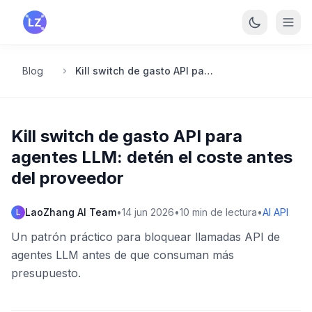
Saltar al contenido principal
Blog
Kill switch de gasto API para agentes LLM: detén el coste antes del proveedor
Kill switch de gasto API para
agentes LLM: detén el coste antes
del proveedor
LaoZhang AI Team
•
14 jun 2026
•
10
min de lectura
•
AI API
L
Un patrón práctico para bloquear llamadas API de
agentes LLM antes de que consuman más
presupuesto.