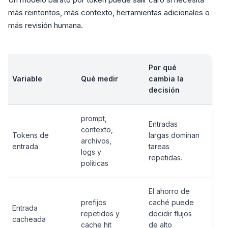
más reintentos, más contexto, herramientas adicionales o
más revisión humana.
Por qué
Variable
Qué medir
cambia la
decisión
prompt,
Entradas
contexto,
Tokens de
largas dominan
archivos,
entrada
tareas
logs y
repetidas.
políticas
El ahorro de
prefijos
caché puede
Entrada
repetidos y
decidir flujos
cacheada
cache hit
de alto