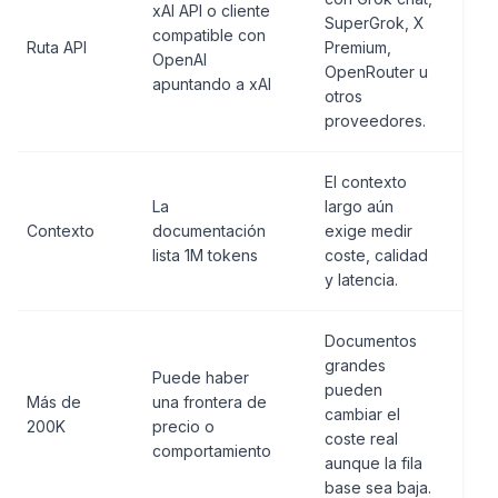
xAI API o cliente
SuperGrok, X
compatible con
Ruta API
Premium,
OpenAI
OpenRouter u
apuntando a xAI
otros
proveedores.
El contexto
La
largo aún
Contexto
documentación
exige medir
lista 1M tokens
coste, calidad
y latencia.
Documentos
grandes
Puede haber
pueden
Más de
una frontera de
cambiar el
200K
precio o
coste real
comportamiento
aunque la fila
base sea baja.