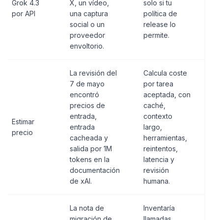
Grok 4.3
X, un vídeo,
solo si tu
por API
una captura
política de
social o un
release lo
proveedor
permite.
envoltorio.
La revisión del
Calcula coste
7 de mayo
por tarea
encontró
aceptada, con
precios de
caché,
entrada,
contexto
Estimar
entrada
largo,
precio
cacheada y
herramientas,
salida por 1M
reintentos,
tokens en la
latencia y
documentación
revisión
de xAI.
humana.
La nota de
Inventaría
migración de
llamadas,