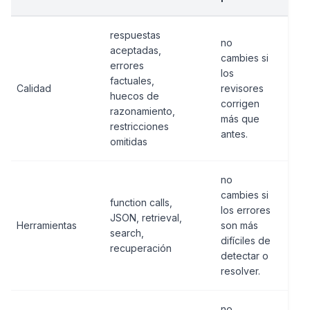
respuestas
no
aceptadas,
cambies si
errores
los
factuales,
Calidad
revisores
huecos de
corrigen
razonamiento,
más que
restricciones
antes.
omitidas
no
cambies si
function calls,
los errores
JSON, retrieval,
Herramientas
son más
search,
difíciles de
recuperación
detectar o
resolver.
no