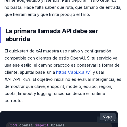
reintentos, estado y latencia. Para depurar, “falló Grok 4.3”
no basta. Hace falta saber qué ruta, qué tamaño de entrada,
qué herramienta y qué límite produjo el fallo.
La primera llamada API debe ser
aburrida
El quickstart de xAI muestra uso nativo y configuración
compatible con clientes de estilo OpenAI. Si tu servicio ya
usa ese estilo, el camino práctico es conservar la forma del
cliente, apuntar base_url a
https://api.x.ai/v1
y usar
XAI_API_KEY. El objetivo inicial no es evaluar inteligencia; es
demostrar que clave, endpoint, modelo, equipo, región,
cuota, timeout y logging funcionan desde el runtime
correcto.
Copy
PYTHON
from
 openai 
import