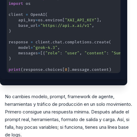
import
client 
=
 OpenAI
(
    api_key
=
os
.
environ
[
"XAI_API_KEY"
]
,
    base_url
=
"https://api.x.ai/v1"
,
)
response 
=
 client
.
chat
.
completions
.
create
(
    model
=
"grok-4.3"
,
    messages
=
[
{
"role"
:
"user"
,
"content"
:
"Summarize
)
print
(
response
.
choices
[
0
]
.
message
.
content
)
No cambies modelo, prompt, framework de agente,
herramientas y tráfico de producción en un solo movimiento.
Primero consigue una respuesta mínima. Después añade el
prompt real, herramientas, formato de salida y carga. Así, si
falla, hay pocas variables; si funciona, tienes una línea base
de logs.