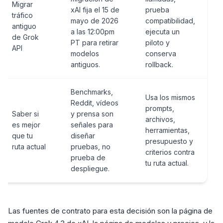
Migrar
xAI fija el 15 de
prueba
tráfico
mayo de 2026
compatibilidad,
antiguo
a las 12:00pm
ejecuta un
de Grok
PT para retirar
piloto y
API
modelos
conserva
antiguos.
rollback.
Benchmarks,
Usa los mismos
Reddit, vídeos
prompts,
Saber si
y prensa son
archivos,
es mejor
señales para
herramientas,
que tu
diseñar
presupuesto y
ruta actual
pruebas, no
criterios contra
prueba de
tu ruta actual.
despliegue.
Las fuentes de contrato para esta decisión son la página de