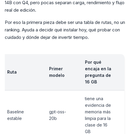
14B con Q4, pero pocas separan carga, rendimiento y flujo
real de edición.
Por eso la primera pieza debe ser una tabla de rutas, no un
ranking. Ayuda a decidir qué instalar hoy, qué probar con
cuidado y dónde dejar de invertir tiempo.
Por qué
Primer
encaja en la
Rie
Ruta
modelo
pregunta de
pri
16 GB
tiene una
no 
evidencia de
raz
Baseline
gpt-oss-
memoria más
ilim
estable
20b
limpia para la
sob
clase de 16
com
GB