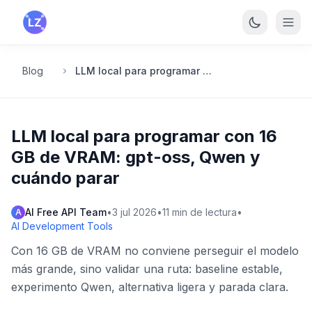
Saltar al contenido principal
Blog
LLM local para programar con 16 GB de VRAM: gpt-oss, Qwen y cuándo parar
LLM local para programar con 16
GB de VRAM: gpt-oss, Qwen y
cuándo parar
AI Free API Team
•
3 jul 2026
•
11
min de lectura
•
A
AI Development Tools
Con 16 GB de VRAM no conviene perseguir el modelo
más grande, sino validar una ruta: baseline estable,
experimento Qwen, alternativa ligera y parada clara.