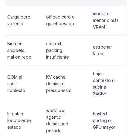
modelo
Carga pero
offload caro o
menor o más
va lento
quant pesado
VRAM
Bien en
context
estrechar
snippets,
packing
tarea
mal en repo
insuficiente
bajar
OOM al
KV cache
contexto o
subir
domina el
subir a
contexto
presupuesto
24GB+
workflow
El patch
hosted
agentic
loop pierde
coding o
demasiado
estado
GPU mayor
pesado