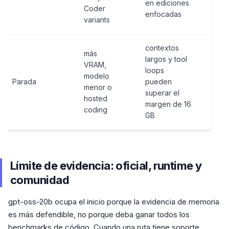
en ediciones
cab
Coder
enfocadas
variants
contextos
más
largos y tool
seg
VRAM,
loops
aju
modelo
Parada
pueden
pue
menor o
superar el
más
hosted
margen de 16
tar
coding
GB
Límite de evidencia: oficial, runtime y
comunidad
gpt-oss-20b ocupa el inicio porque la evidencia de memoria
es más defendible, no porque deba ganar todos los
benchmarks de código. Cuando una ruta tiene soporte