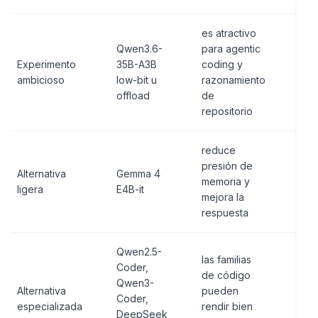
es atractivo
las
Qwen3.6-
para agentic
de 
Experimento
35B-A3B
coding y
no 
ambicioso
low-bit u
razonamiento
gar
offload
de
simp
repositorio
GP
reduce
no 
presión de
Alternativa
Gemma 4
será
memoria y
ligera
E4B-it
age
mejora la
pro
respuesta
Qwen2.5-
las familias
Coder,
de código
el a
Qwen3-
Alternativa
pueden
exa
Coder,
especializada
rendir bien
dec
DeepSeek