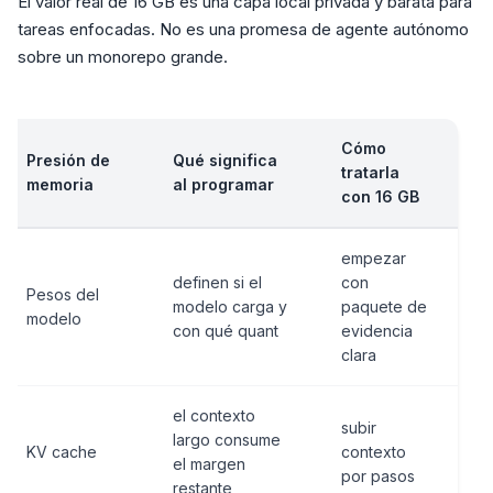
El valor real de 16 GB es una capa local privada y barata para
tareas enfocadas. No es una promesa de agente autónomo
sobre un monorepo grande.
Cómo
Presión de
Qué significa
tratarla
memoria
al programar
con 16 GB
empezar
definen si el
con
Pesos del
modelo carga y
paquete de
modelo
con qué quant
evidencia
clara
el contexto
subir
largo consume
KV cache
contexto
el margen
por pasos
restante