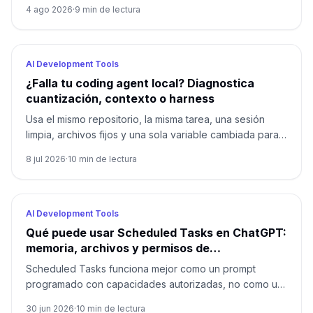
compatible descuenta créditos.
4 ago 2026
·
9
min de lectura
AI Development Tools
¿Falla tu coding agent local? Diagnostica
cuantización, contexto o harness
Usa el mismo repositorio, la misma tarea, una sesión
limpia, archivos fijos y una sola variable cambiada para
encontrar la capa que falla.
8 jul 2026
·
10
min de lectura
AI Development Tools
Qué puede usar Scheduled Tasks en ChatGPT:
memoria, archivos y permisos de
herramientas
Scheduled Tasks funciona mejor como un prompt
programado con capacidades autorizadas, no como un
agente autónomo con todos los chats, archivos locales,
30 jun 2026
·
10
min de lectura