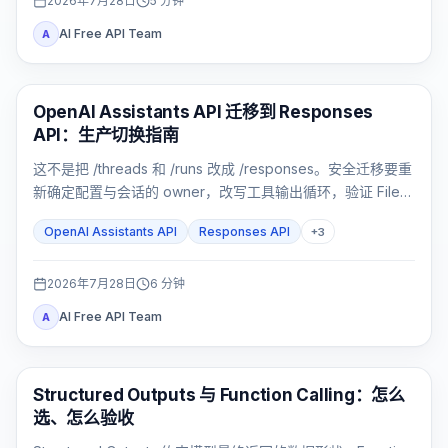
2026年7月28日
5
分钟
AI Free API Team
A
API 指南
OpenAI Assistants API 迁移到 Responses
API：生产切换指南
这不是把 /threads 和 /runs 改成 /responses。安全迁移要重
新确定配置与会话的 owner，改写工具输出循环，验证 File
Search、流式事件与数据边界，再用影子流量和灰度发布切
OpenAI Assistants API
Responses API
+
3
换。
2026年7月28日
6
分钟
AI Free API Team
A
OpenAI API
Structured Outputs 与 Function Calling：怎么
选、怎么验收