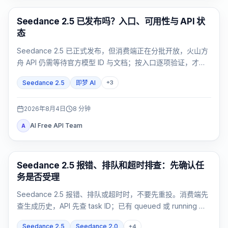
AI Video Generation
Seedance 2.5 已发布吗？入口、可用性与 API 状
态
Seedance 2.5 已正式发布，但消费端正在分批开放，火山方
舟 API 仍需等待官方模型 ID 与文档；按入口逐项验证，才能
知道你的账号现在是否可用。
Seedance 2.5
即梦 AI
+
3
2026年8月4日
8
分钟
AI Free API Team
A
AI 视频
Seedance 2.5 报错、排队和超时排查：先确认任
务是否受理
Seedance 2.5 报错、排队或超时时，不要先重投。消费端先
查生成历史，API 先查 task ID；已有 queued 或 running 任
务就跟踪原任务，failed 或 expired 再按精确证据处理。
Seedance 2.5
Seedance 2.0
+
4