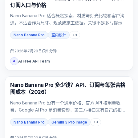
订阅入口与价格
Nano Banana Pro 适合概念探索、材质与灯光比较和客户沟
通，不适合作为尺寸、规范或施工依据。关键不是多写提示
词，而是先锁定空间，再用五项验收卡淘汰漂移结果。
Nano Banana Pro
室内设计
+
3
2026年7月20日
5
分钟
AI Free API Team
A
AI 图片生成
Nano Banana Pro 多少钱？API、订阅与每张合格
图成本（2026）
Nano Banana Pro 没有一个通用价格：官方 API 按用量收
费，Google AI Pro 是消费套餐，第三方接口又有自己的扣费
合同。
Nano Banana Pro
Gemini 3 Pro Image
+
3
2026年7月20日
5
分钟