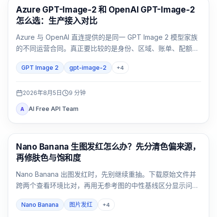
AI 图像生成
Azure GPT-Image-2 和 OpenAI GPT-Image-2
怎么选：生产接入对比
Azure 与 OpenAI 直连提供的是同一 GPT Image 2 模型家族
的不同运营合同。真正要比较的是身份、区域、账单、配额、
格式和支持归属，而不是只看模型名。
GPT Image 2
gpt-image-2
+
4
2026年8月5日
9
分钟
AI Free API Team
A
AI 图像生成
Nano Banana 生图发红怎么办？先分清色偏来源，
再修肤色与饱和度
Nano Banana 出图发红时，先别继续重抽。下载原始文件并
跨两个查看环境比对，再用无参考图的中性基线区分显示问
题、提示词暖光、参考图污染和连续编辑累积。
Nano Banana
图片发红
+
4