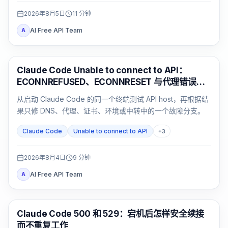
2026年8月5日
11
分钟
AI Free API Team
A
Claude Code
Claude Code Unable to connect to API：
ECONNREFUSED、ECONNRESET 与代理错误排
查
从启动 Claude Code 的同一个终端测试 API host，再根据结
果只修 DNS、代理、证书、环境或中转中的一个故障分支。
Claude Code
Unable to connect to API
+
3
2026年8月4日
9
分钟
AI Free API Team
A
Claude Code
Claude Code 500 和 529：宕机后怎样安全续接
而不重复工作