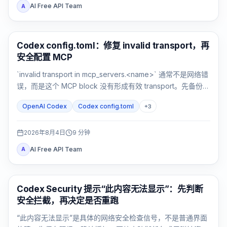
AI Free API Team
A
AI 开发工具
Codex config.toml：修复 invalid transport，再
安全配置 MCP
`invalid transport in mcp_servers.<name>` 通常不是网络错
误，而是这个 MCP block 没有形成有效 transport。先备份，
再恢复 `command` 或 `url`，最后验证解析与连接。
OpenAI Codex
Codex config.toml
+
3
2026年8月4日
9
分钟
AI Free API Team
A
OpenAI Codex
Codex Security 提示“此内容无法显示”：先判断
安全拦截，再决定是否重跑
“此内容无法显示”是具体的网络安全检查信号，不是普通界面