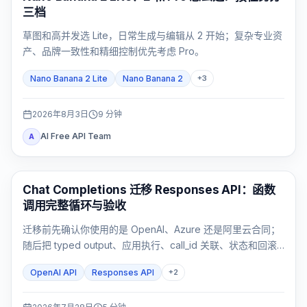
三档
草图和高并发选 Lite，日常生成与编辑从 2 开始；复杂专业资
产、品牌一致性和精细控制优先考虑 Pro。
Nano Banana 2 Lite
Nano Banana 2
+
3
2026年8月3日
9
分钟
AI Free API Team
A
API 指南
Chat Completions 迁移 Responses API：函数
调用完整循环与验收
迁移前先确认你使用的是 OpenAI、Azure 还是阿里云合同；
随后把 typed output、应用执行、call_id 关联、状态和回滚
作为一个完整闭环验收。
OpenAI API
Responses API
+
2