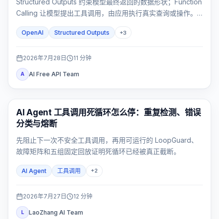
Structured Outputs 约束模型最终返回的数据形状；Function
Calling 让模型提出工具调用，由应用执行真实查询或操作。
需要先查数据再返回固定 UI 对象时，才使用两者组合。
OpenAI
Structured Outputs
+
3
2026年7月28日
11
分钟
AI Free API Team
A
AI API
AI Agent 工具调用死循环怎么停：重复检测、错误
分类与熔断
先阻止下一次不安全工具调用，再用可运行的 LoopGuard、
故障矩阵和五组固定回放证明死循环已经被真正截断。
AI Agent
工具调用
+
2
2026年7月27日
12
分钟
LaoZhang AI Team
L