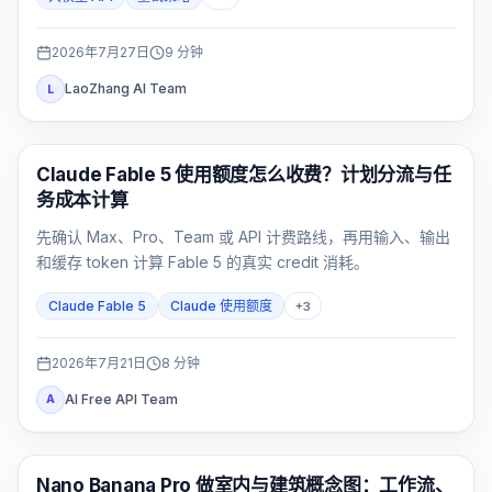
2026年7月27日
9
分钟
LaoZhang AI Team
L
Claude Code
Claude Fable 5 使用额度怎么收费？计划分流与任
务成本计算
先确认 Max、Pro、Team 或 API 计费路线，再用输入、输出
和缓存 token 计算 Fable 5 的真实 credit 消耗。
Claude Fable 5
Claude 使用额度
+
3
2026年7月21日
8
分钟
AI Free API Team
A
AI 图片生成
Nano Banana Pro 做室内与建筑概念图：工作流、