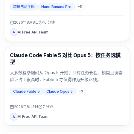
Pro。包装文字、品牌主图和多语言活动图要用同一 SKU 双
跨境电商生图
Nano Banana Pro
+
5
测，并按通过率与返修时间决定。
2026年8月8日
10
分钟
AI Free API Team
A
Claude Code
Claude Code Fable 5 对比 Opus 5：按任务选模
型
大多数复杂编码从 Opus 5 开始；只有任务长程、模糊且调查
验证占比很高时，Fable 5 才值得作为升级路线。
Claude Fable 5
Claude Opus 5
+
3
2026年8月5日
7
分钟
AI Free API Team
A