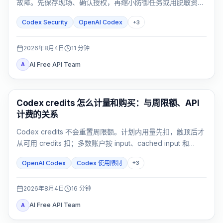
故障。先保存现场、确认授权，再缩小防御任务或用脱敏资料
反馈。
Codex Security
OpenAI Codex
+
3
2026年8月4日
11
分钟
AI Free API Team
A
AI Development Tools
Codex credits 怎么计量和购买：与周限额、API
计费的关系
Codex credits 不会重置周限额。计划内用量先扣，触顶后才
从可用 credits 扣；多数账户按 input、cached input 和
output token 计量。
OpenAI Codex
Codex 使用限制
+
3
2026年8月4日
16
分钟
AI Free API Team
A