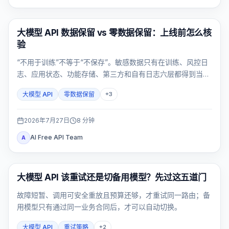
API Guides
大模型 API 数据保留 vs 零数据保留：上线前怎么核
验
“不用于训练”不等于“不保存”。敏感数据只有在训练、风控日
志、应用状态、功能存储、第三方和自有日志六层都得到当前
证据后才能进入大模型 API；任一关键层未知，就应停止流
大模型 API
零数据保留
+
3
量。
2026年7月27日
8
分钟
AI Free API Team
A
API 指南
大模型 API 该重试还是切备用模型？先过这五道门
故障短暂、调用可安全重放且预算还够，才重试同一路由；备
用模型只有通过同一业务合同后，才可以自动切换。
大模型 API
重试策略
+
2