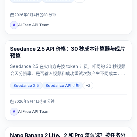
2026年8月4日
18
分钟
AI Free API Team
A
AI 视频生成
Seedance 2.5 API 价格：30 秒成本计算器与成片
预算
Seedance 2.5 在火山方舟按 token 计费。相同的 30 秒视频
会因分辨率、是否输入视频和成功重试次数产生不同成本，不
能只记一个固定数字。
Seedance 2.5
Seedance API 价格
+
3
2026年8月4日
8
分钟
AI Free API Team
A
AI 图片模型
Nano Banana 2 Lite、2 和 Pro 怎么选？按任务分