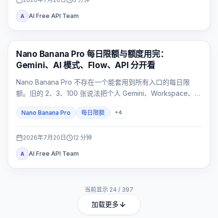
AI Free API Team
A
AI 图片生成
Nano Banana Pro 每日限额与额度用完：
Gemini、AI 模式、Flow、API 分开看
Nano Banana Pro 不存在一个能套用到所有入口的每日限
额。旧的 2、3、100 张说法把个人 Gemini、Workspace、AI
模式、Flow 和 API 混成了同一套配额；正确做法是先确认入
Nano Banana Pro
每日限额
+
4
口，再查看对应计量器。
2026年7月20日
12
分钟
AI Free API Team
A
当前显示
24
/
397
加载更多