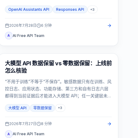
流量和灰度发布切换。
OpenAI Assistants API
Responses API
+
3
2026年7月28日
6
分钟
AI Free API Team
A
API Guides
大模型 API 数据保留 vs 零数据保留：上线前
怎么核验
“不用于训练”不等于“不保存”。敏感数据只有在训练、风
控日志、应用状态、功能存储、第三方和自有日志六层
都得到当前证据后才能进入大模型 API；任一关键层未
知，就应停止流量。
大模型 API
零数据保留
+
3
2026年7月27日
8
分钟
AI Free API Team
A