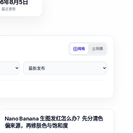
26年8月5日
最近更新
网格
列表
最新发布
AI 图像生成
Nano Banana 生图发红怎么办？先分清色
偏来源，再修肤色与饱和度