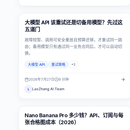
API 指南
大模型 API 该重试还是切备用模型？先过这
五道门
故障短暂、调用可安全重放且预算还够，才重试同一路
由；备用模型只有通过同一业务合同后，才可以自动切
换。
大模型 API
重试策略
+
2
2026年7月27日
9
分钟
LaoZhang AI Team
L
AI 图片生成
Nano Banana Pro 多少钱？API、订阅与每
张合格图成本（2026）