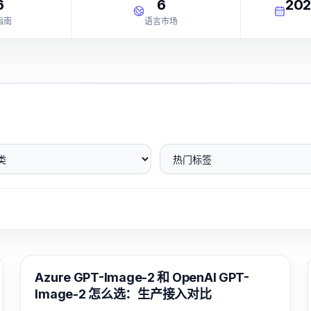
6
6
20
指南
语言市场
热门标签
AI 图像生成
Azure GPT-Image-2 和 OpenAI GPT-
Image-2 怎么选：生产接入对比