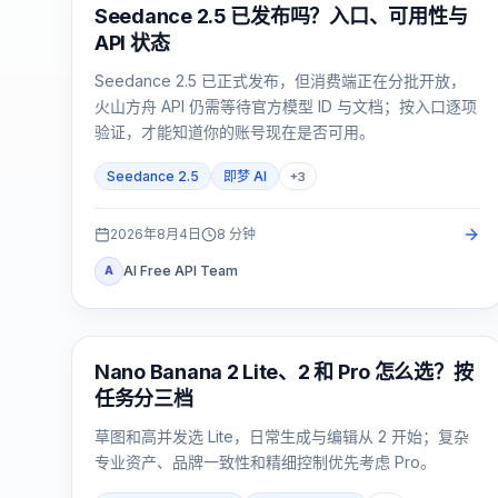
AI Video Generation
Seedance 2.5 已发布吗？入口、可用性与
API 状态
Seedance 2.5 已正式发布，但消费端正在分批开放，
火山方舟 API 仍需等待官方模型 ID 与文档；按入口逐项
验证，才能知道你的账号现在是否可用。
Seedance 2.5
即梦 AI
+
3
2026年8月4日
8
分钟
AI Free API Team
A
AI 图片模型
Nano Banana 2 Lite、2 和 Pro 怎么选？按
任务分三档
草图和高并发选 Lite，日常生成与编辑从 2 开始；复杂
专业资产、品牌一致性和精细控制优先考虑 Pro。