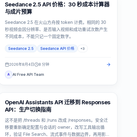
AI 视频生成
Seedance 2.5 API 价格：30 秒成本计算器
与成片预算
Seedance 2.5 在火山方舟按 token 计费。相同的 30
秒视频会因分辨率、是否输入视频和成功重试次数产生
不同成本，不能只记一个固定数字。
Seedance 2.5
Seedance API 价格
+
3
2026年8月4日
8
分钟
AI Free API Team
A
API 指南
OpenAI Assistants API 迁移到 Responses
API：生产切换指南
这不是把 /threads 和 /runs 改成 /responses。安全迁
移要重新确定配置与会话的 owner，改写工具输出循
环，验证 File Search、流式事件与数据边界，再用影子