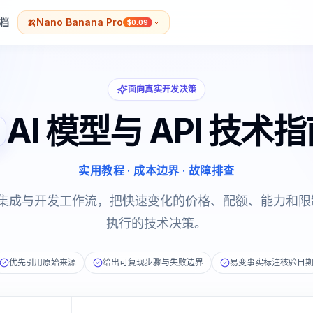
档
🍌
Nano Banana Pro
$0.09
面向真实开发决策
AI 模型与 API 技术
实用教程 · 成本边界 · 故障排查
API 集成与开发工作流，把快速变化的价格、配额、能力和
执行的技术决策。
优先引用原始来源
给出可复现步骤与失败边界
易变事实标注核验日