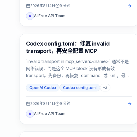
2026年8月4日
9
分钟
AI Free API Team
A
AI 开发工具
Codex config.toml：修复 invalid
transport，再安全配置 MCP
`invalid transport in mcp_servers.<name>` 通常不是
网络错误，而是这个 MCP block 没有形成有效
transport。先备份，再恢复 `command` 或 `url`，最后
验证解析与连接。
OpenAI Codex
Codex config.toml
+
3
2026年8月4日
9
分钟
AI Free API Team
A