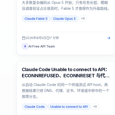
大多数复杂编码从 Opus 5 开始；只有任务长程、模糊
且调查验证占比很高时，Fable 5 才值得作为升级路线。
Claude Fable 5
Claude Opus 5
+
3
2026年8月5日
7
分钟
AI Free API Team
A
Claude Code
Claude Code Unable to connect to API：
ECONNREFUSED、ECONNRESET 与代理
错误排查
从启动 Claude Code 的同一个终端测试 API host，再
根据结果只修 DNS、代理、证书、环境或中转中的一个
故障分支。
Claude Code
Unable to connect to API
+
3