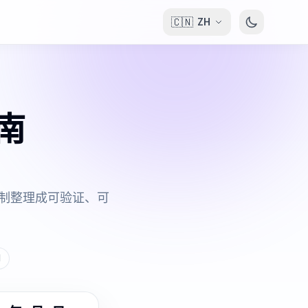
🇨🇳
ZH
指南
限制整理成可验证、可
期