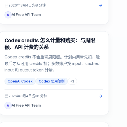
2026年8月4日
8
分钟
AI Free API Team
A
AI Development Tools
Codex credits 怎么计量和购买：与周限
额、API 计费的关系
Codex credits 不会重置周限额。计划内用量先扣，触
顶后才从可用 credits 扣；多数账户按 input、cached
input 和 output token 计量。
OpenAI Codex
Codex 使用限制
+
3
2026年8月4日
16
分钟
AI Free API Team
A