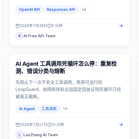
OpenAI API
Responses API
+
2
2026年7月28日
5
分钟
AI Free API Team
A
AI API
AI Agent 工具调用死循环怎么停：重复检
测、错误分类与熔断
先阻止下一次不安全工具调用，再用可运行的
LoopGuard、故障矩阵和五组固定回放证明死循环已经
被真正截断。
AI Agent
工具调用
+
2
2026年7月27日
12
分钟
LaoZhang AI Team
L