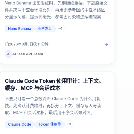
Nano Banana 出图发红时，先别继续重抽。下载原始文
件并跨两个查看环境比对，再用无参考图的中性基线区
分显示问题、提示词暖光、参考图污染和连续编辑累
积。
Nano Banana
图片发红
+
4
2026年8月5日
11
分钟
AI Free API Team
A
Claude Code
Claude Code Token 使用审计：上下文、
缓存、MCP 与会话成本
不要只盯着一个总数判断 Claude Code 为什么消耗
快。先确认计费路线，再拆分上下文、缓存写入与读
取、MCP 和会话累积，最后用干净会话做对照。
Claude Code
Token 使用量
+
3