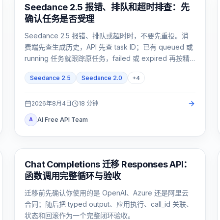
AI 视频
Seedance 2.5 报错、排队和超时排查：先
确认任务是否受理
Seedance 2.5 报错、排队或超时时，不要先重投。消
费端先查生成历史，API 先查 task ID；已有 queued 或
running 任务就跟踪原任务，failed 或 expired 再按精
确证据处理。
Seedance 2.5
Seedance 2.0
+
4
2026年8月4日
18
分钟
AI Free API Team
A
API 指南
Chat Completions 迁移 Responses API：
函数调用完整循环与验收
迁移前先确认你使用的是 OpenAI、Azure 还是阿里云
合同；随后把 typed output、应用执行、call_id 关联、
状态和回滚作为一个完整闭环验收。