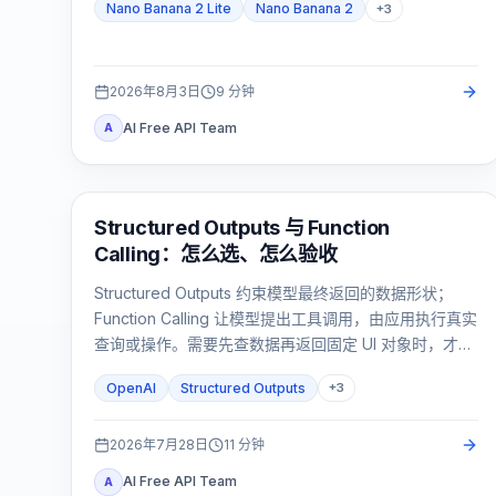
Nano Banana 2 Lite
Nano Banana 2
+
3
2026年8月3日
9
分钟
AI Free API Team
A
OpenAI API
Structured Outputs 与 Function
Calling：怎么选、怎么验收
Structured Outputs 约束模型最终返回的数据形状；
Function Calling 让模型提出工具调用，由应用执行真实
查询或操作。需要先查数据再返回固定 UI 对象时，才使
用两者组合。
OpenAI
Structured Outputs
+
3
2026年7月28日
11
分钟
AI Free API Team
A