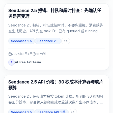
AI 视频
Seedance 2.5 报错、排队和超时排查：先确认任
务是否受理
Seedance 2.5 报错、排队或超时时，不要先重投。消费端先
查生成历史，API 先查 task ID；已有 queued 或 running 任
务就跟踪原任务，failed 或 expired 再按精确证据处理。
Seedance 2.5
Seedance 2.0
+
4
2026年8月4日
18
分钟
AI Free API Team
A
AI 视频生成
Seedance 2.5 API 价格：30 秒成本计算器与成片
预算
Seedance 2.5 在火山方舟按 token 计费。相同的 30 秒视频
会因分辨率、是否输入视频和成功重试次数产生不同成本，不
能只记一个固定数字。
Seedance 2.5
Seedance API 价格
+
3