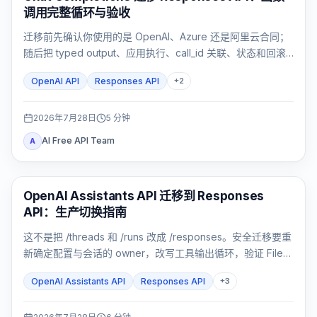
调用完整循环与验收
迁移前先确认你使用的是 OpenAI、Azure 还是阿里云合同；
随后把 typed output、应用执行、call_id 关联、状态和回滚
作为一个完整闭环验收。
OpenAI API
Responses API
+
2
2026年7月28日
5
分钟
AI Free API Team
A
API 指南
OpenAI Assistants API 迁移到 Responses
API：生产切换指南
这不是把 /threads 和 /runs 改成 /responses。安全迁移要重
新确定配置与会话的 owner，改写工具输出循环，验证 File
Search、流式事件与数据边界，再用影子流量和灰度发布切
OpenAI Assistants API
Responses API
+
3
换。