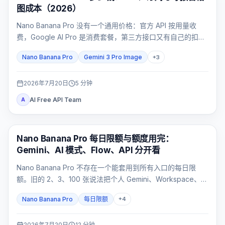
图成本（2026）
Nano Banana Pro 没有一个通用价格：官方 API 按用量收
费，Google AI Pro 是消费套餐，第三方接口又有自己的扣费
合同。
Nano Banana Pro
Gemini 3 Pro Image
+
3
2026年7月20日
5
分钟
AI Free API Team
A
AI 图片生成
Nano Banana Pro 每日限额与额度用完：
Gemini、AI 模式、Flow、API 分开看
Nano Banana Pro 不存在一个能套用到所有入口的每日限
额。旧的 2、3、100 张说法把个人 Gemini、Workspace、AI
模式、Flow 和 API 混成了同一套配额；正确做法是先确认入
Nano Banana Pro
每日限额
+
4
口，再查看对应计量器。
2026年7月20日
12
分钟