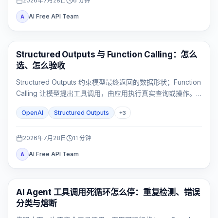
2026年7月28日
6
分钟
AI Free API Team
A
OpenAI API
Structured Outputs 与 Function Calling：怎么
选、怎么验收
Structured Outputs 约束模型最终返回的数据形状；Function
Calling 让模型提出工具调用，由应用执行真实查询或操作。
需要先查数据再返回固定 UI 对象时，才使用两者组合。
OpenAI
Structured Outputs
+
3
2026年7月28日
11
分钟
AI Free API Team
A
AI API
AI Agent 工具调用死循环怎么停：重复检测、错误
分类与熔断