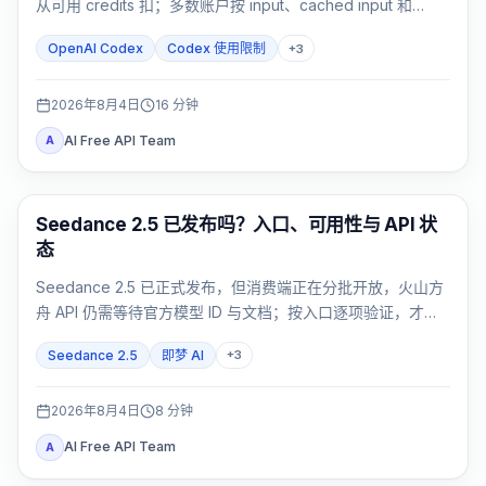
从可用 credits 扣；多数账户按 input、cached input 和
output token 计量。
OpenAI Codex
Codex 使用限制
+
3
2026年8月4日
16
分钟
AI Free API Team
A
AI Video Generation
Seedance 2.5 已发布吗？入口、可用性与 API 状
态
Seedance 2.5 已正式发布，但消费端正在分批开放，火山方
舟 API 仍需等待官方模型 ID 与文档；按入口逐项验证，才能
知道你的账号现在是否可用。
Seedance 2.5
即梦 AI
+
3
2026年8月4日
8
分钟
AI Free API Team
A