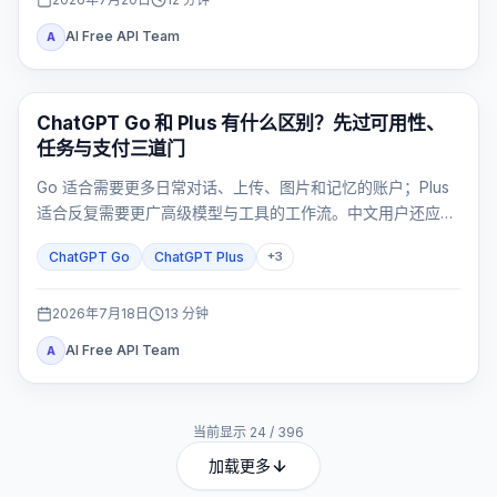
AI Free API Team
A
ChatGPT
ChatGPT Go 和 Plus 有什么区别？先过可用性、
任务与支付三道门
Go 适合需要更多日常对话、上传、图片和记忆的账户；Plus
适合反复需要更广高级模型与工具的工作流。中文用户还应先
核对官方支持地区，再区分付款路径。
ChatGPT Go
ChatGPT Plus
+
3
2026年7月18日
13
分钟
AI Free API Team
A
当前显示
24
/
396
加载更多