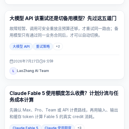
API 指南
大模型 API 该重试还是切备用模型？先过这五道门
故障短暂、调用可安全重放且预算还够，才重试同一路由；备
用模型只有通过同一业务合同后，才可以自动切换。
大模型 API
重试策略
+
2
2026年7月27日
9
分钟
LaoZhang AI Team
L
Claude Code
Claude Fable 5 使用额度怎么收费？计划分流与任
务成本计算
先确认 Max、Pro、Team 或 API 计费路线，再用输入、输出
和缓存 token 计算 Fable 5 的真实 credit 消耗。
Claude Fable 5
Claude 使用额度
+
3