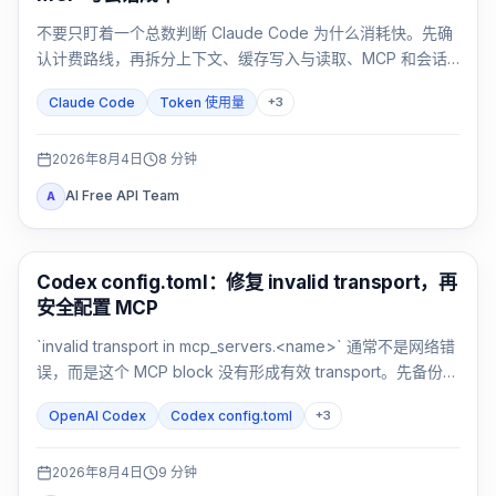
不要只盯着一个总数判断 Claude Code 为什么消耗快。先确
认计费路线，再拆分上下文、缓存写入与读取、MCP 和会话
累积，最后用干净会话做对照。
Claude Code
Token 使用量
+
3
2026年8月4日
8
分钟
AI Free API Team
A
AI 开发工具
Codex config.toml：修复 invalid transport，再
安全配置 MCP
`invalid transport in mcp_servers.<name>` 通常不是网络错
误，而是这个 MCP block 没有形成有效 transport。先备份，
再恢复 `command` 或 `url`，最后验证解析与连接。
OpenAI Codex
Codex config.toml
+
3
2026年8月4日
9
分钟