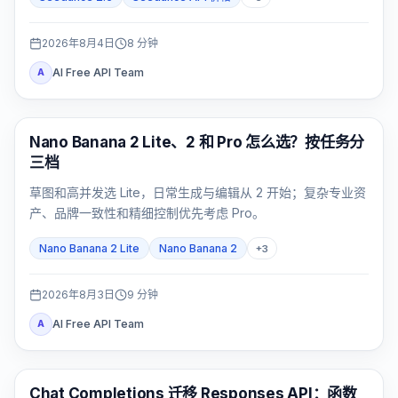
2026年8月4日
8
分钟
AI Free API Team
A
AI 图片模型
Nano Banana 2 Lite、2 和 Pro 怎么选？按任务分
三档
草图和高并发选 Lite，日常生成与编辑从 2 开始；复杂专业资
产、品牌一致性和精细控制优先考虑 Pro。
Nano Banana 2 Lite
Nano Banana 2
+
3
2026年8月3日
9
分钟
AI Free API Team
A
API 指南
Chat Completions 迁移 Responses API：函数