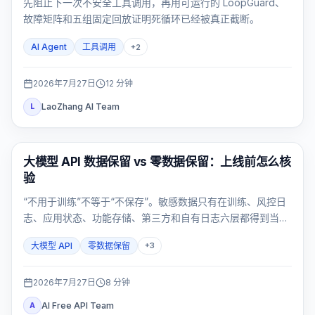
先阻止下一次不安全工具调用，再用可运行的 LoopGuard、
故障矩阵和五组固定回放证明死循环已经被真正截断。
AI Agent
工具调用
+
2
2026年7月27日
12
分钟
LaoZhang AI Team
L
API Guides
大模型 API 数据保留 vs 零数据保留：上线前怎么核
验
“不用于训练”不等于“不保存”。敏感数据只有在训练、风控日
志、应用状态、功能存储、第三方和自有日志六层都得到当前
证据后才能进入大模型 API；任一关键层未知，就应停止流
大模型 API
零数据保留
+
3
量。
2026年7月27日
8
分钟
AI Free API Team
A