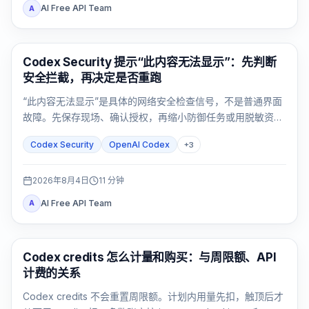
AI Free API Team
A
OpenAI Codex
Codex Security 提示“此内容无法显示”：先判断
安全拦截，再决定是否重跑
“此内容无法显示”是具体的网络安全检查信号，不是普通界面
故障。先保存现场、确认授权，再缩小防御任务或用脱敏资料
反馈。
Codex Security
OpenAI Codex
+
3
2026年8月4日
11
分钟
AI Free API Team
A
AI Development Tools
Codex credits 怎么计量和购买：与周限额、API
计费的关系
Codex credits 不会重置周限额。计划内用量先扣，触顶后才