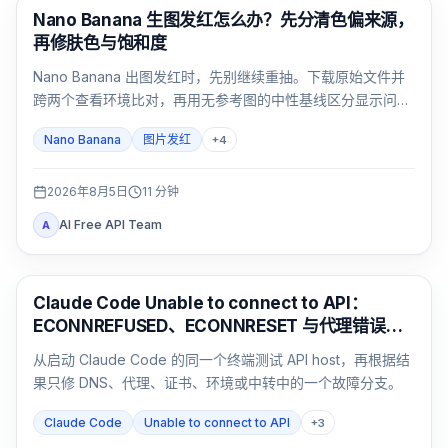
AI 图像生成
Nano Banana 生图发红怎么办？先分清色偏来源，
再修肤色与饱和度
Nano Banana 出图发红时，先别继续重抽。下载原始文件并
跨两个查看环境比对，再用无参考图的中性基线区分显示问
题、提示词暖光、参考图污染和连续编辑累积。
Nano Banana
图片发红
+
4
2026年8月5日
11
分钟
AI Free API Team
A
Claude Code
Claude Code Unable to connect to API：
ECONNREFUSED、ECONNRESET 与代理错误排
查
从启动 Claude Code 的同一个终端测试 API host，再根据结
果只修 DNS、代理、证书、环境或中转中的一个故障分支。
Claude Code
Unable to connect to API
+
3