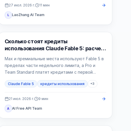
27 июл. 2026 г.
11
мин
LaoZhang AI Team
L
Claude AI
Сколько стоят кредиты
использования Claude Fable 5: расчет
для Pro и Max
Max и премиальные места используют Fable 5 в
пределах части недельного лимита, а Pro и
Team Standard платят кредитами с первой
задачи.
Claude Fable 5
кредиты использования
+
3
21 июл. 2026 г.
9
мин
AI Free API Team
A