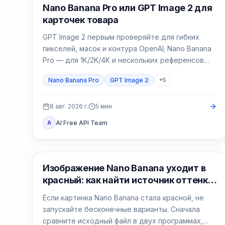
AI Image Generation
Nano Banana Pro или GPT Image 2 для
карточек товара
GPT Image 2 первым проверяйте для гибких
пикселей, масок и контура OpenAI; Nano Banana
Pro — для 1K/2K/4K и нескольких референсов
Google. Упаковку, точную кириллицу и главное
Nano Banana Pro
GPT Image 2
+
5
изображение проверяйте в обеих моделях.
8 авг. 2026 г.
5
мин
AI Free API Team
A
Генерация изображений ИИ
Изображение Nano Banana уходит в
красный: как найти источник оттенка
и исправить его
Если картинка Nano Banana стала красной, не
запускайте бесконечные варианты. Сначала
сравните исходный файл в двух программах,