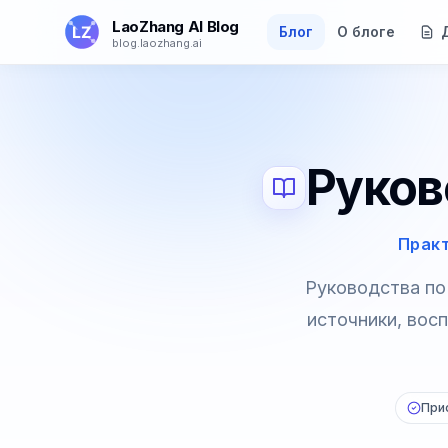
Перейти к основному содержанию
LaoZhang AI Blog
Блог
О блоге
blog.laozhang.ai
Руков
Практ
Руководства по
источники, вос
При