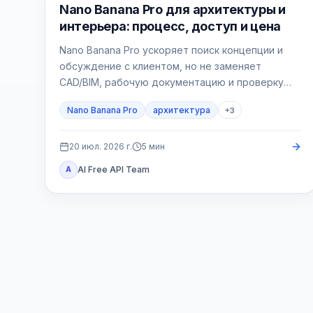
Генерация изображений ИИ
Nano Banana Pro для архитектуры и
интерьера: процесс, доступ и цена
Nano Banana Pro ускоряет поиск концепции и
обсуждение с клиентом, но не заменяет
CAD/BIM, рабочую документацию и проверку
проекта. Главное — фиксировать геометрию и
Nano Banana Pro
архитектура
+
3
отбраковывать правдоподобные, но неверные
изображения.
20 июл. 2026 г.
5
мин
AI Free API Team
A