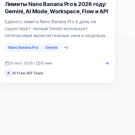
Генерация изображений ИИ
Лимиты Nano Banana Pro в 2026 году:
Gemini, AI Mode, Workspace, Flow и API
Единого лимита Nano Banana Pro в день не
существует: личный Gemini использует
пятичасовые вычислительные окна и недельную
квоту, AI Mode — отдельный 24-часовой лимит,
Nano Banana Pro
Gemini
+
4
Workspace — таблицу по лицензиям, Flow —
кредиты, а API — счётчики проекта.
20 июл. 2026 г.
10
мин
AI Free API Team
A