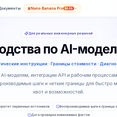
Документы
🍌
Nano Banana Pro
$0.09
Для реальных инженерных решений
одства по AI-модел
ические инструкции · Границы стоимости · Диагн
 AI-моделям, интеграции API и рабочим процессам
производимые шаги и четкие границы для быстро 
квот и возможностей.
оритет первичных источников
Воспроизводимые шаги и границы 
Дата проверки изменяемых фактов