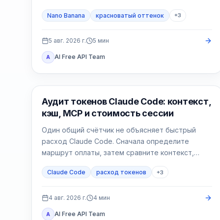
затем сделайте нейтральный тест без
Nano Banana
красноватый оттенок
+
3
референса и возвращайте условия по одному.
5 авг. 2026 г.
5
мин
AI Free API Team
A
Claude Code
Аудит токенов Claude Code: контекст,
кэш, MCP и стоимость сессии
Один общий счётчик не объясняет быстрый
расход Claude Code. Сначала определите
маршрут оплаты, затем сравните контекст,
запись и чтение кэша, MCP и чистую сессию.
Claude Code
расход токенов
+
3
4 авг. 2026 г.
4
мин
AI Free API Team
A