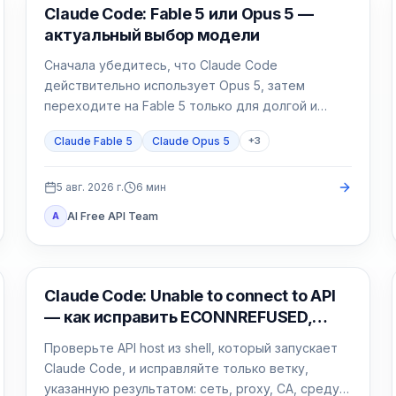
Claude Code
Claude Code: Fable 5 или Opus 5 —
актуальный выбор модели
Сначала убедитесь, что Claude Code
действительно использует Opus 5, затем
переходите на Fable 5 только для долгой и
неоднозначной работы.
Claude Fable 5
Claude Opus 5
+
3
5 авг. 2026 г.
6
мин
AI Free API Team
A
Claude Code
Claude Code: Unable to connect to API
— как исправить ECONNREFUSED,
ECONNRESET и proxy
Проверьте API host из shell, который запускает
Claude Code, и исправляйте только ветку,
указанную результатом: сеть, proxy, CA, среду