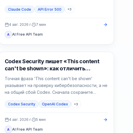
сессию и сверьте эффекты.
Claude Code
API Error 500
+
3
4 авг. 2026 г.
7
мин
AI Free API Team
A
OpenAI Codex
Codex Security пишет «This content
can't be shown»: как отличить
блокировку от сбоя
Точная фраза ‘This content can't be shown’
указывает на проверку кибербезопасности, а не
на общий сбой Codex. Сначала сохраните
данные, подтвердите авторизацию и сузьте
Codex Security
OpenAI Codex
+
3
защитную задачу.
4 авг. 2026 г.
5
мин
AI Free API Team
A