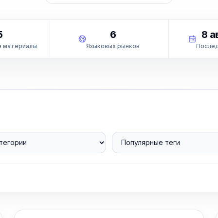
5
6
8 а
е материалы
Языковых рынков
Послед
егории
Популярные теги