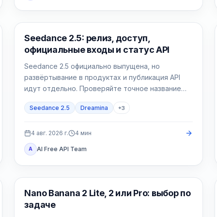
AI Video Generation
Seedance 2.5: релиз, доступ,
официальные входы и статус API
Seedance 2.5 официально выпущена, но
развёртывание в продуктах и публикация API
идут отдельно. Проверяйте точное название
модели в аккаунте и полный контракт своего
Seedance 2.5
Dreamina
+
3
провайдера.
4 авг. 2026 г.
4
мин
AI Free API Team
A
Модели генерации изображений
Nano Banana 2 Lite, 2 или Pro: выбор по
задаче