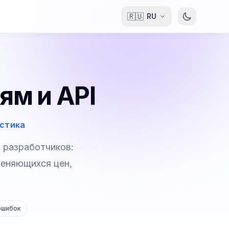
🇷🇺
RU
ям и API
остика
 разработчиков:
меняющихся цен,
ошибок