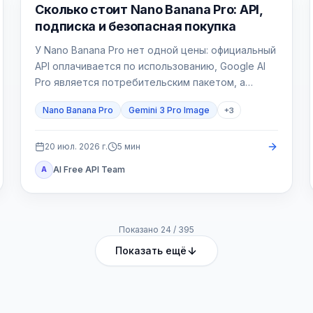
Генерация изображений ИИ
Сколько стоит Nano Banana Pro: API,
подписка и безопасная покупка
У Nano Banana Pro нет одной цены: официальный
API оплачивается по использованию, Google AI
Pro является потребительским пакетом, а
провайдер выставляет свой счёт.
Nano Banana Pro
Gemini 3 Pro Image
+
3
20 июл. 2026 г.
5
мин
AI Free API Team
A
Показано
24
/
395
Показать ещё