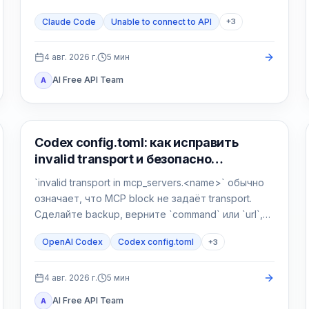
или gateway.
Claude Code
Unable to connect to API
+
3
4 авг. 2026 г.
5
мин
AI Free API Team
A
Инструменты AI-разработки
Codex config.toml: как исправить
invalid transport и безопасно
настроить MCP
`invalid transport in mcp_servers.<name>` обычно
означает, что MCP block не задаёт transport.
Сделайте backup, верните `command` или `url`,
затем отдельно проверьте разбор и
OpenAI Codex
Codex config.toml
+
3
соединение.
4 авг. 2026 г.
5
мин
AI Free API Team
A