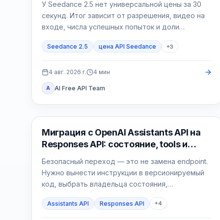
У Seedance 2.5 нет универсальной цены за 30
секунд. Итог зависит от разрешения, видео на
входе, числа успешных попыток и доли
принятых роликов.
Seedance 2.5
цена API Seedance
+
3
4 авг. 2026 г.
4
мин
AI Free API Team
A
API Гайды
Миграция с OpenAI Assistants API на
Responses API: состояние, tools и
откат
Безопасный переход — это не замена endpoint.
Нужно вынести инструкции в версионируемый
код, выбрать владельца состояния,
реализовать явный цикл tools, проверить File
Assistants API
Responses API
+
4
Search и перевести новые сессии через feature
flag.