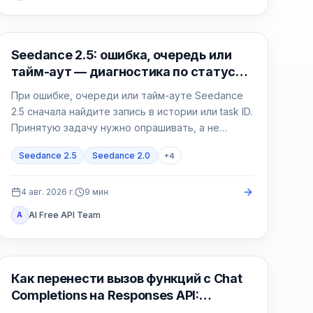
ИИ-видео
Seedance 2.5: ошибка, очередь или
тайм-аут — диагностика по статусу
задачи
При ошибке, очереди или тайм-ауте Seedance
2.5 сначала найдите запись в истории или task ID.
Принятую задачу нужно опрашивать, а не
дублировать; failed и expired требуют точного
Seedance 2.5
Seedance 2.0
+
4
кода.
4 авг. 2026 г.
9
мин
AI Free API Team
A
API Гайды
Как перенести вызов функций с Chat
Completions на Responses API:
безопасный Python-контур