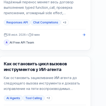
Надёжный перенос меняет весь договор
выполнения: typed function_call, проверка
приложения, атомарный side effect,
function_call_output с тем же call_id и
Responses API
Chat Completions
+
3
проверяемый финальный ответ.
28 июл. 2026 г.
9
мин
AI Free API Team
A
AI API
Как остановить цикл вызовов
инструментов у ИИ‑агента
Как остановить зацикливание ИИ‑агента до
следующего вызова инструмента и доказать
исправление на пяти воспроизводимых
сценариях.
AI Agents
Tool Calling
+
2