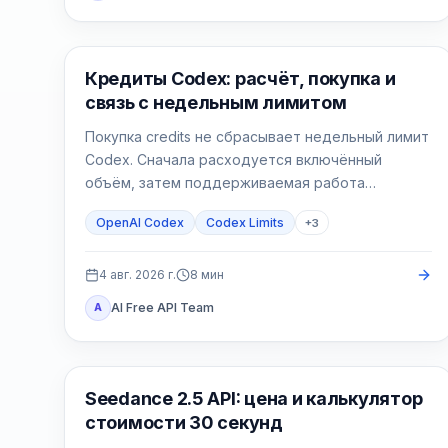
AI Development Tools
Кредиты Codex: расчёт, покупка и
связь с недельным лимитом
Покупка credits не сбрасывает недельный лимит
Codex. Сначала расходуется включённый
объём, затем поддерживаемая работа
списывает доступные кредиты.
OpenAI Codex
Codex Limits
+
3
4 авг. 2026 г.
8
мин
AI Free API Team
A
Генерация AI-видео
Seedance 2.5 API: цена и калькулятор
стоимости 30 секунд