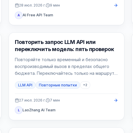
28 июл. 2026 г.
9
мин
AI Free API Team
A
API Guide
Повторить запрос LLM API или
переключить модель: пять проверок
Повторяйте только временный и безопасно
воспроизводимый вызов в пределах общего
бюджета. Переключайтесь только на маршрут,
заранее принятый для этого процесса.
LLM API
Повторные попытки
+
2
27 июл. 2026 г.
7
мин
LaoZhang AI Team
L