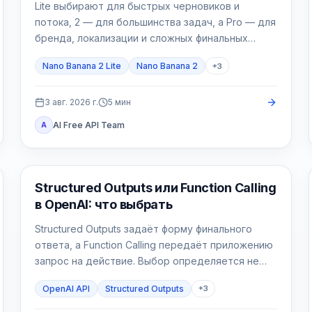
Lite выбирают для быстрых черновиков и
потока, 2 — для большинства задач, а Pro — для
бренда, локализации и сложных финальных
материалов.
Nano Banana 2 Lite
Nano Banana 2
+
3
3 авг. 2026 г.
5
мин
AI Free API Team
A
API Гайды
Structured Outputs или Function Calling
в OpenAI: что выбрать
Structured Outputs задаёт форму финального
ответа, а Function Calling передаёт приложению
запрос на действие. Выбор определяется не
наличием JSON Schema, а тем, должен ли
OpenAI API
Structured Outputs
+
3
backend прочитать или изменить внешнее
состояние.