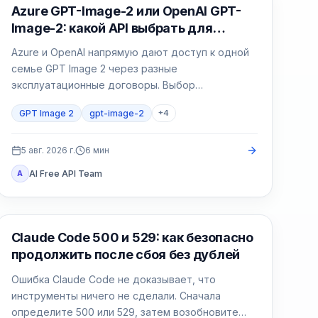
Генерация изображений ИИ
Azure GPT-Image-2 или OpenAI GPT-
Image-2: какой API выбрать для
продакшена
Azure и OpenAI напрямую дают доступ к одной
семье GPT Image 2 через разные
эксплуатационные договоры. Выбор
определяют идентификация, регион, счёт,
GPT Image 2
gpt-image-2
+
4
квота, формат и владелец поддержки.
5 авг. 2026 г.
6
мин
AI Free API Team
A
Claude Code
Claude Code 500 и 529: как безопасно
продолжить после сбоя без дублей
Ошибка Claude Code не доказывает, что
инструменты ничего не сделали. Сначала
определите 500 или 529, затем возобновите