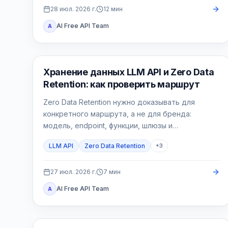
28 июл. 2026 г.
12
мин
AI Free API Team
A
Руководства по API
Хранение данных LLM API и Zero Data
Retention: как проверить маршрут
Zero Data Retention нужно доказывать для
конкретного маршрута, а не для бренда:
модель, endpoint, функции, шлюзы и
собственные логи могут иметь разные правила.
LLM API
Zero Data Retention
+
3
27 июл. 2026 г.
7
мин
AI Free API Team
A