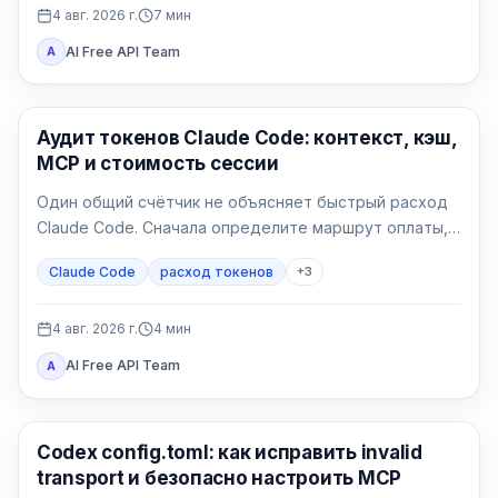
4 авг. 2026 г.
7
мин
AI Free API Team
A
Claude Code
Аудит токенов Claude Code: контекст, кэш,
MCP и стоимость сессии
Один общий счётчик не объясняет быстрый расход
Claude Code. Сначала определите маршрут оплаты,
затем сравните контекст, запись и чтение кэша, MCP
Claude Code
расход токенов
+
3
и чистую сессию.
4 авг. 2026 г.
4
мин
AI Free API Team
A
Инструменты AI-разработки
Codex config.toml: как исправить invalid
transport и безопасно настроить MCP