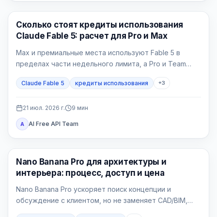
Claude AI
Сколько стоят кредиты использования
Claude Fable 5: расчет для Pro и Max
Max и премиальные места используют Fable 5 в
пределах части недельного лимита, а Pro и Team
Standard платят кредитами с первой задачи.
Claude Fable 5
кредиты использования
+
3
21 июл. 2026 г.
9
мин
AI Free API Team
A
Генерация изображений ИИ
Nano Banana Pro для архитектуры и
интерьера: процесс, доступ и цена
Nano Banana Pro ускоряет поиск концепции и
обсуждение с клиентом, но не заменяет CAD/BIM,
рабочую документацию и проверку проекта.