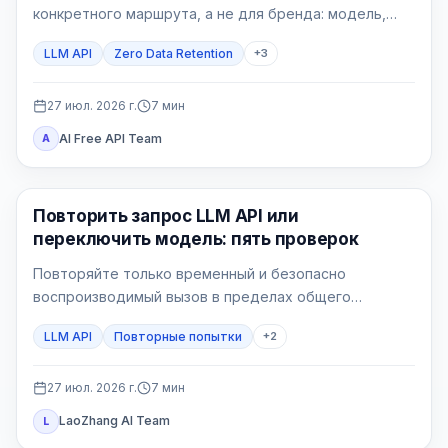
конкретного маршрута, а не для бренда: модель,
endpoint, функции, шлюзы и собственные логи могут
LLM API
Zero Data Retention
+
3
иметь разные правила.
27 июл. 2026 г.
7
мин
AI Free API Team
A
API Guide
Повторить запрос LLM API или
переключить модель: пять проверок
Повторяйте только временный и безопасно
воспроизводимый вызов в пределах общего
бюджета. Переключайтесь только на маршрут,
LLM API
Повторные попытки
+
2
заранее принятый для этого процесса.
27 июл. 2026 г.
7
мин
LaoZhang AI Team
L