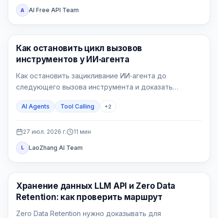
AI Free API Team
A
AI API
Как остановить цикл вызовов
инструментов у ИИ‑агента
Как остановить зацикливание ИИ‑агента до
следующего вызова инструмента и доказать
исправление на пяти воспроизводимых сценариях.
AI Agents
Tool Calling
+
2
27 июл. 2026 г.
11
мин
LaoZhang AI Team
L
Руководства по API
Хранение данных LLM API и Zero Data
Retention: как проверить маршрут
Zero Data Retention нужно доказывать для