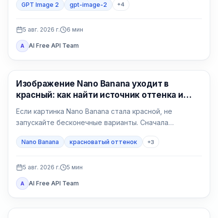
GPT Image 2
gpt-image-2
+
4
регион, счёт, квота, формат и владелец поддержки.
5 авг. 2026 г.
6
мин
AI Free API Team
A
Генерация изображений ИИ
Изображение Nano Banana уходит в
красный: как найти источник оттенка и
исправить его
Если картинка Nano Banana стала красной, не
запускайте бесконечные варианты. Сначала
сравните исходный файл в двух программах, затем
Nano Banana
красноватый оттенок
+
3
сделайте нейтральный тест без референса и
возвращайте условия по одному.
5 авг. 2026 г.
5
мин
AI Free API Team
A