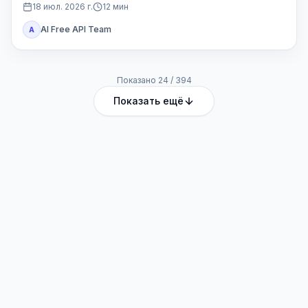
Codex или другой доступ Plus.
18 июл. 2026 г.
12
мин
AI Free API Team
A
Показано
24
/
394
Показать ещё