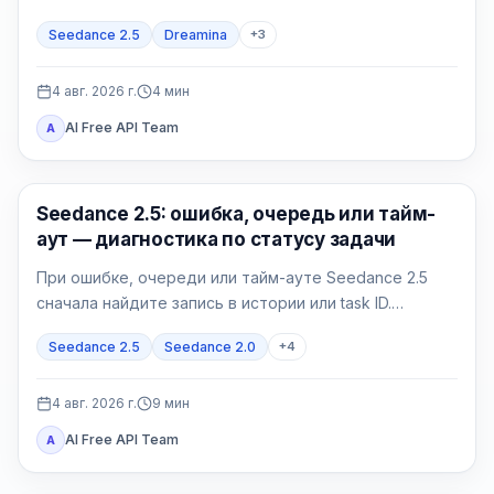
отдельно. Проверяйте точное название модели в
Seedance 2.5
Dreamina
+
3
аккаунте и полный контракт своего провайдера.
4 авг. 2026 г.
4
мин
AI Free API Team
A
ИИ-видео
Seedance 2.5: ошибка, очередь или тайм-
аут — диагностика по статусу задачи
При ошибке, очереди или тайм-ауте Seedance 2.5
сначала найдите запись в истории или task ID.
Принятую задачу нужно опрашивать, а не
Seedance 2.5
Seedance 2.0
+
4
дублировать; failed и expired требуют точного кода.
4 авг. 2026 г.
9
мин
AI Free API Team
A