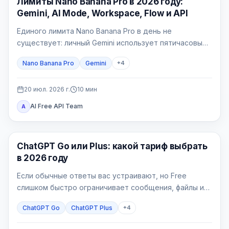
Лимиты Nano Banana Pro в 2026 году:
Gemini, AI Mode, Workspace, Flow и API
Единого лимита Nano Banana Pro в день не
существует: личный Gemini использует пятичасовые
вычислительные окна и недельную квоту, AI Mode —
Nano Banana Pro
Gemini
+
4
отдельный 24-часовой лимит, Workspace — таблицу
по лицензиям, Flow — кредиты, а API — счётчики
проекта.
20 июл. 2026 г.
10
мин
AI Free API Team
A
ChatGPT
ChatGPT Go или Plus: какой тариф выбрать
в 2026 году
Если обычные ответы вас устраивают, но Free
слишком быстро ограничивает сообщения, файлы или
изображения, начинайте с Go. Plus нужен, когда
ChatGPT Go
ChatGPT Plus
+
4
конкретная рабочая задача упирается в более
широкое продвинутое рассуждение, Deep Research,