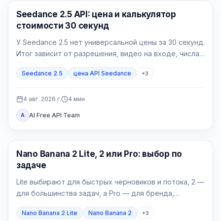
Генерация AI-видео
Seedance 2.5 API: цена и калькулятор
стоимости 30 секунд
У Seedance 2.5 нет универсальной цены за 30 секунд.
Итог зависит от разрешения, видео на входе, числа
успешных попыток и доли принятых роликов.
Seedance 2.5
цена API Seedance
+
3
4 авг. 2026 г.
4
мин
AI Free API Team
A
Модели генерации изображений
Nano Banana 2 Lite, 2 или Pro: выбор по
задаче
Lite выбирают для быстрых черновиков и потока, 2 —
для большинства задач, а Pro — для бренда,
локализации и сложных финальных материалов.
Nano Banana 2 Lite
Nano Banana 2
+
3