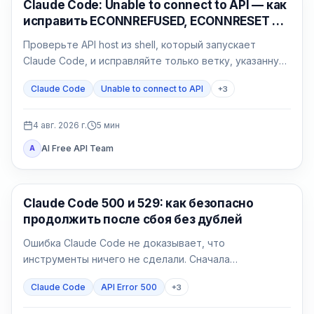
Claude Code
Claude Code: Unable to connect to API — как
исправить ECONNREFUSED, ECONNRESET и
proxy
Проверьте API host из shell, который запускает
Claude Code, и исправляйте только ветку, указанную
результатом: сеть, proxy, CA, среду или gateway.
Claude Code
Unable to connect to API
+
3
4 авг. 2026 г.
5
мин
AI Free API Team
A
Claude Code
Claude Code 500 и 529: как безопасно
продолжить после сбоя без дублей
Ошибка Claude Code не доказывает, что
инструменты ничего не сделали. Сначала
определите 500 или 529, затем возобновите сессию
Claude Code
API Error 500
+
3
и сверьте эффекты.