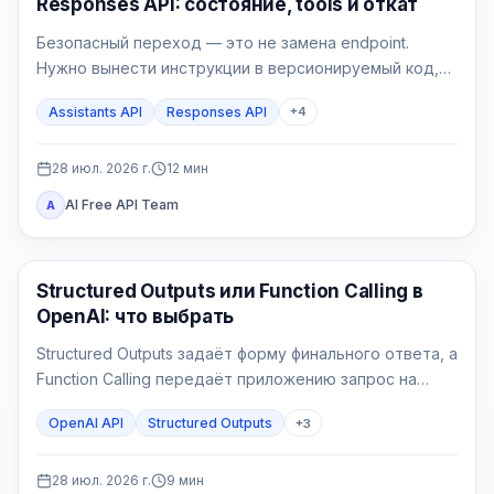
Responses API: состояние, tools и откат
Безопасный переход — это не замена endpoint.
Нужно вынести инструкции в версионируемый код,
выбрать владельца состояния, реализовать явный
Assistants API
Responses API
+
4
цикл tools, проверить File Search и перевести новые
сессии через feature flag.
28 июл. 2026 г.
12
мин
AI Free API Team
A
API Гайды
Structured Outputs или Function Calling в
OpenAI: что выбрать
Structured Outputs задаёт форму финального ответа, а
Function Calling передаёт приложению запрос на
действие. Выбор определяется не наличием JSON
OpenAI API
Structured Outputs
+
3
Schema, а тем, должен ли backend прочитать или
изменить внешнее состояние.
28 июл. 2026 г.
9
мин