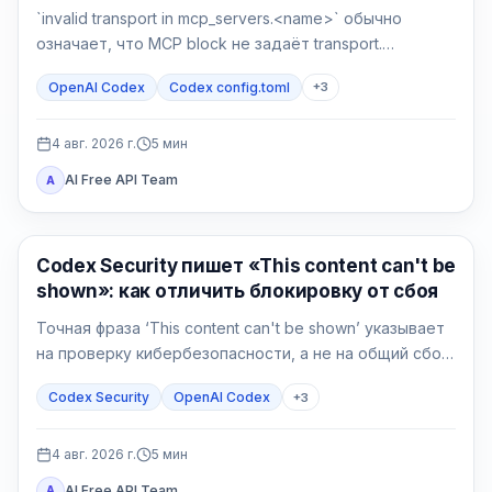
`invalid transport in mcp_servers.<name>` обычно
означает, что MCP block не задаёт transport.
Сделайте backup, верните `command` или `url`, затем
OpenAI Codex
Codex config.toml
+
3
отдельно проверьте разбор и соединение.
4 авг. 2026 г.
5
мин
AI Free API Team
A
OpenAI Codex
Codex Security пишет «This content can't be
shown»: как отличить блокировку от сбоя
Точная фраза ‘This content can't be shown’ указывает
на проверку кибербезопасности, а не на общий сбой
Codex. Сначала сохраните данные, подтвердите
Codex Security
OpenAI Codex
+
3
авторизацию и сузьте защитную задачу.
4 авг. 2026 г.
5
мин
AI Free API Team
A