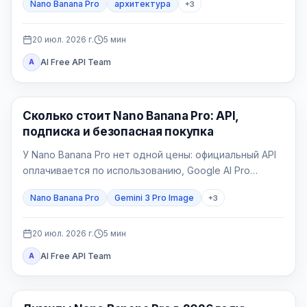
Nano Banana Pro
архитектура
+
3
Главное — фиксировать геометрию и отбраковывать
правдоподобные, но неверные изображения.
20 июл. 2026 г.
5
мин
AI Free API Team
A
Генерация изображений ИИ
Сколько стоит Nano Banana Pro: API,
подписка и безопасная покупка
У Nano Banana Pro нет одной цены: официальный API
оплачивается по использованию, Google AI Pro
является потребительским пакетом, а провайдер
Nano Banana Pro
Gemini 3 Pro Image
+
3
выставляет свой счёт.
20 июл. 2026 г.
5
мин
AI Free API Team
A
Генерация изображений ИИ