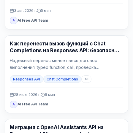
3 авг. 2026 г.
5
мин
AI Free API Team
A
API Гайды
Как перенести вызов функций с Chat
Completions на Responses API: безопасный
Python-контур
Надёжный перенос меняет весь договор
выполнения: typed function_call, проверка
приложения, атомарный side effect,
Responses API
Chat Completions
+
3
function_call_output с тем же call_id и проверяемый
финальный ответ.
28 июл. 2026 г.
9
мин
AI Free API Team
A
API Гайды
Миграция с OpenAI Assistants API на