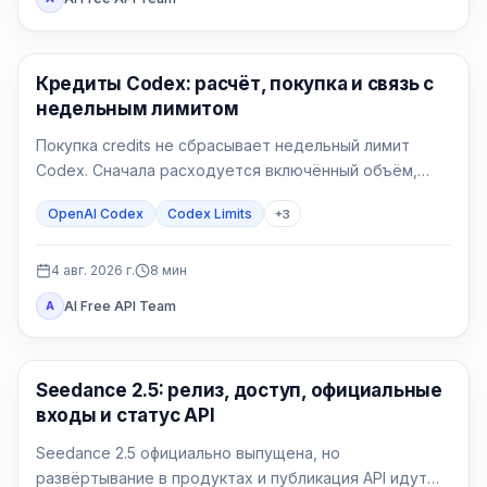
AI Development Tools
Кредиты Codex: расчёт, покупка и связь с
недельным лимитом
Покупка credits не сбрасывает недельный лимит
Codex. Сначала расходуется включённый объём,
затем поддерживаемая работа списывает
OpenAI Codex
Codex Limits
+
3
доступные кредиты.
4 авг. 2026 г.
8
мин
AI Free API Team
A
AI Video Generation
Seedance 2.5: релиз, доступ, официальные
входы и статус API
Seedance 2.5 официально выпущена, но
развёртывание в продуктах и публикация API идут