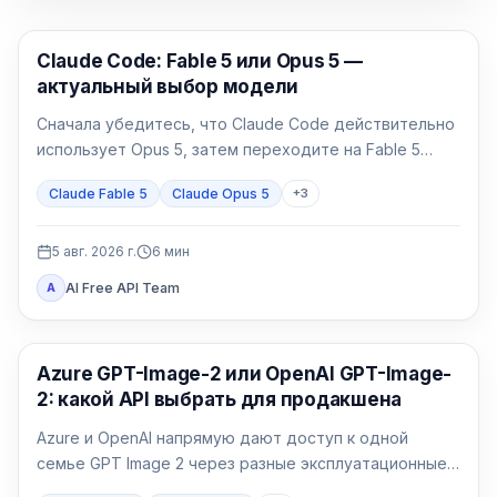
Claude Code
Claude Code: Fable 5 или Opus 5 —
актуальный выбор модели
Сначала убедитесь, что Claude Code действительно
использует Opus 5, затем переходите на Fable 5
только для долгой и неоднозначной работы.
Claude Fable 5
Claude Opus 5
+
3
5 авг. 2026 г.
6
мин
AI Free API Team
A
Генерация изображений ИИ
Azure GPT-Image-2 или OpenAI GPT-Image-
2: какой API выбрать для продакшена
Azure и OpenAI напрямую дают доступ к одной
семье GPT Image 2 через разные эксплуатационные
договоры. Выбор определяют идентификация,