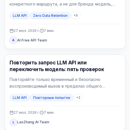
конкретного маршрута, а не для бренда: модель,
endpoint, функции, шлюзы и собственные логи могут
LLM API
Zero Data Retention
+
3
иметь разные правила.
27 июл. 2026 г.
7
мин
AI Free API Team
A
API Guide
Повторить запрос LLM API или
переключить модель: пять проверок
Повторяйте только временный и безопасно
воспроизводимый вызов в пределах общего
бюджета. Переключайтесь только на маршрут,
LLM API
Повторные попытки
+
2
заранее принятый для этого процесса.
27 июл. 2026 г.
7
мин
LaoZhang AI Team
L