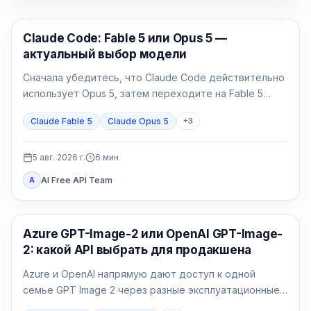
Claude Code
Claude Code: Fable 5 или Opus 5 —
актуальный выбор модели
Сначала убедитесь, что Claude Code действительно
использует Opus 5, затем переходите на Fable 5
только для долгой и неоднозначной работы.
Claude Fable 5
Claude Opus 5
+
3
5 авг. 2026 г.
6
мин
AI Free API Team
A
Генерация изображений ИИ
Azure GPT-Image-2 или OpenAI GPT-Image-
2: какой API выбрать для продакшена
Azure и OpenAI напрямую дают доступ к одной
семье GPT Image 2 через разные эксплуатационные
договоры. Выбор определяют идентификация,