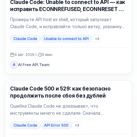
Claude Code
Claude Code: Unable to connect to API — как
исправить ECONNREFUSED, ECONNRESET и
proxy
Проверьте API host из shell, который запускает
Claude Code, и исправляйте только ветку, указанную
результатом: сеть, proxy, CA, среду или gateway.
Claude Code
Unable to connect to API
+
3
4 авг. 2026 г.
5
мин
AI Free API Team
A
Claude Code
Claude Code 500 и 529: как безопасно
продолжить после сбоя без дублей
Ошибка Claude Code не доказывает, что
инструменты ничего не сделали. Сначала
определите 500 или 529, затем возобновите сессию
Claude Code
API Error 500
+
3
и сверьте эффекты.