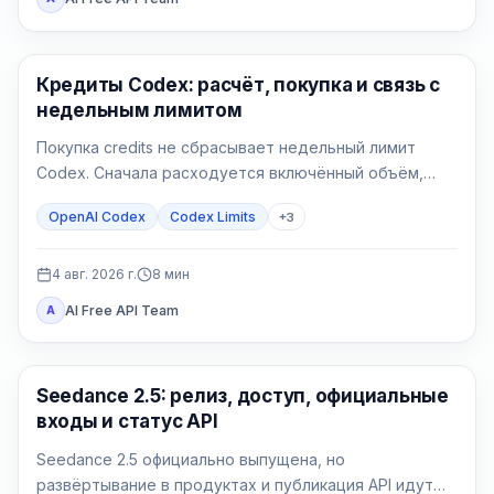
AI Development Tools
Кредиты Codex: расчёт, покупка и связь с
недельным лимитом
Покупка credits не сбрасывает недельный лимит
Codex. Сначала расходуется включённый объём,
затем поддерживаемая работа списывает
OpenAI Codex
Codex Limits
+
3
доступные кредиты.
4 авг. 2026 г.
8
мин
AI Free API Team
A
AI Video Generation
Seedance 2.5: релиз, доступ, официальные
входы и статус API
Seedance 2.5 официально выпущена, но
развёртывание в продуктах и публикация API идут