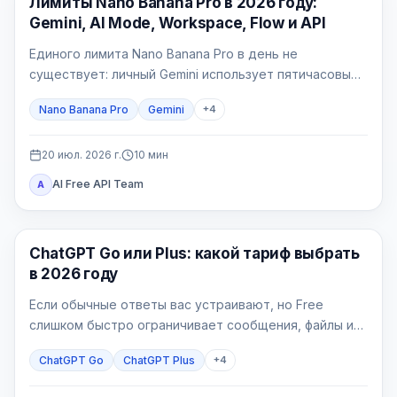
Лимиты Nano Banana Pro в 2026 году:
Gemini, AI Mode, Workspace, Flow и API
Единого лимита Nano Banana Pro в день не
существует: личный Gemini использует пятичасовые
вычислительные окна и недельную квоту, AI Mode —
Nano Banana Pro
Gemini
+
4
отдельный 24-часовой лимит, Workspace — таблицу
по лицензиям, Flow — кредиты, а API — счётчики
проекта.
20 июл. 2026 г.
10
мин
AI Free API Team
A
ChatGPT
ChatGPT Go или Plus: какой тариф выбрать
в 2026 году
Если обычные ответы вас устраивают, но Free
слишком быстро ограничивает сообщения, файлы или
изображения, начинайте с Go. Plus нужен, когда
ChatGPT Go
ChatGPT Plus
+
4
конкретная рабочая задача упирается в более
широкое продвинутое рассуждение, Deep Research,