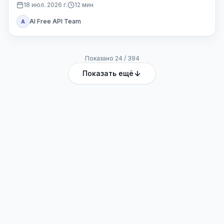
Codex или другой доступ Plus.
18 июл. 2026 г.
12
мин
AI Free API Team
A
Показано
24
/
394
Показать ещё