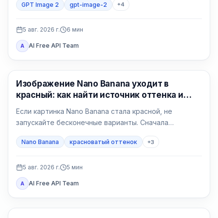
GPT Image 2
gpt-image-2
+
4
регион, счёт, квота, формат и владелец поддержки.
5 авг. 2026 г.
6
мин
AI Free API Team
A
Генерация изображений ИИ
Изображение Nano Banana уходит в
красный: как найти источник оттенка и
исправить его
Если картинка Nano Banana стала красной, не
запускайте бесконечные варианты. Сначала
сравните исходный файл в двух программах, затем
Nano Banana
красноватый оттенок
+
3
сделайте нейтральный тест без референса и
возвращайте условия по одному.
5 авг. 2026 г.
5
мин
AI Free API Team
A