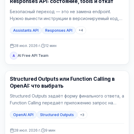
Responses API: состояние, tools и откат
Безопасный переход — это не замена endpoint.
Нужно вынести инструкции в версионируемый код,
выбрать владельца состояния, реализовать явный
Assistants API
Responses API
+
4
цикл tools, проверить File Search и перевести новые
сессии через feature flag.
28 июл. 2026 г.
12
мин
AI Free API Team
A
API Гайды
Structured Outputs или Function Calling в
OpenAI: что выбрать
Structured Outputs задаёт форму финального ответа, а
Function Calling передаёт приложению запрос на
действие. Выбор определяется не наличием JSON
OpenAI API
Structured Outputs
+
3
Schema, а тем, должен ли backend прочитать или
изменить внешнее состояние.
28 июл. 2026 г.
9
мин