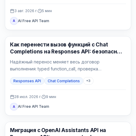
3 авг. 2026 г.
5
мин
AI Free API Team
A
API Гайды
Как перенести вызов функций с Chat
Completions на Responses API: безопасный
Python-контур
Надёжный перенос меняет весь договор
выполнения: typed function_call, проверка
приложения, атомарный side effect,
Responses API
Chat Completions
+
3
function_call_output с тем же call_id и проверяемый
финальный ответ.
28 июл. 2026 г.
9
мин
AI Free API Team
A
API Гайды
Миграция с OpenAI Assistants API на