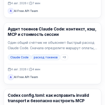
4 авг. 2026 г.
7
мин
AI Free API Team
A
Claude Code
Аудит токенов Claude Code: контекст, кэш,
MCP и стоимость сессии
Один общий счётчик не объясняет быстрый расход
Claude Code. Сначала определите маршрут оплаты,
затем сравните контекст, запись и чтение кэша, MCP
Claude Code
расход токенов
+
3
и чистую сессию.
4 авг. 2026 г.
4
мин
AI Free API Team
A
Инструменты AI-разработки
Codex config.toml: как исправить invalid
transport и безопасно настроить MCP