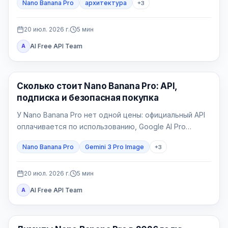
Nano Banana Pro
архитектура
+
3
Главное — фиксировать геометрию и отбраковывать
правдоподобные, но неверные изображения.
20 июл. 2026 г.
5
мин
AI Free API Team
A
Генерация изображений ИИ
Сколько стоит Nano Banana Pro: API,
подписка и безопасная покупка
У Nano Banana Pro нет одной цены: официальный API
оплачивается по использованию, Google AI Pro
является потребительским пакетом, а провайдер
Nano Banana Pro
Gemini 3 Pro Image
+
3
выставляет свой счёт.
20 июл. 2026 г.
5
мин
AI Free API Team
A
Генерация изображений ИИ