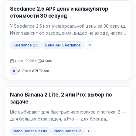
Генерация AI-видео
Seedance 2.5 API: цена и калькулятор
стоимости 30 секунд
У Seedance 2.5 нет универсальной цены за 30 секунд.
Итог зависит от разрешения, видео на входе, числа
успешных попыток и доли принятых роликов.
Seedance 2.5
цена API Seedance
+
3
4 авг. 2026 г.
4
мин
AI Free API Team
A
Модели генерации изображений
Nano Banana 2 Lite, 2 или Pro: выбор по
задаче
Lite выбирают для быстрых черновиков и потока, 2 —
для большинства задач, а Pro — для бренда,
локализации и сложных финальных материалов.
Nano Banana 2 Lite
Nano Banana 2
+
3