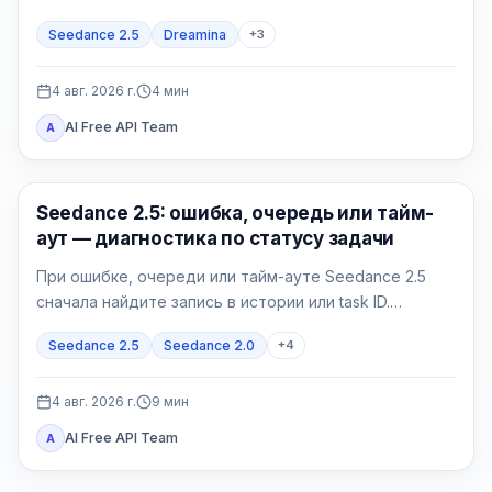
отдельно. Проверяйте точное название модели в
Seedance 2.5
Dreamina
+
3
аккаунте и полный контракт своего провайдера.
4 авг. 2026 г.
4
мин
AI Free API Team
A
ИИ-видео
Seedance 2.5: ошибка, очередь или тайм-
аут — диагностика по статусу задачи
При ошибке, очереди или тайм-ауте Seedance 2.5
сначала найдите запись в истории или task ID.
Принятую задачу нужно опрашивать, а не
Seedance 2.5
Seedance 2.0
+
4
дублировать; failed и expired требуют точного кода.
4 авг. 2026 г.
9
мин
AI Free API Team
A