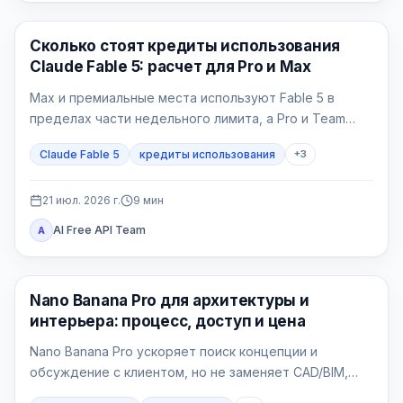
Claude AI
Сколько стоят кредиты использования
Claude Fable 5: расчет для Pro и Max
Max и премиальные места используют Fable 5 в
пределах части недельного лимита, а Pro и Team
Standard платят кредитами с первой задачи.
Claude Fable 5
кредиты использования
+
3
21 июл. 2026 г.
9
мин
AI Free API Team
A
Генерация изображений ИИ
Nano Banana Pro для архитектуры и
интерьера: процесс, доступ и цена
Nano Banana Pro ускоряет поиск концепции и
обсуждение с клиентом, но не заменяет CAD/BIM,
рабочую документацию и проверку проекта.