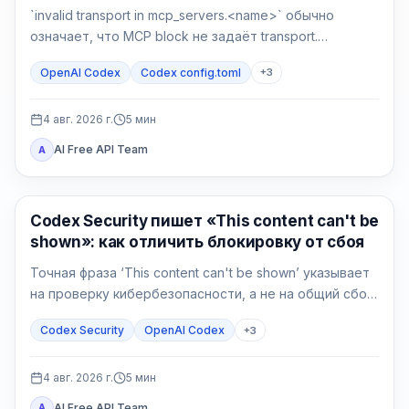
`invalid transport in mcp_servers.<name>` обычно
означает, что MCP block не задаёт transport.
Сделайте backup, верните `command` или `url`, затем
OpenAI Codex
Codex config.toml
+
3
отдельно проверьте разбор и соединение.
4 авг. 2026 г.
5
мин
AI Free API Team
A
OpenAI Codex
Codex Security пишет «This content can't be
shown»: как отличить блокировку от сбоя
Точная фраза ‘This content can't be shown’ указывает
на проверку кибербезопасности, а не на общий сбой
Codex. Сначала сохраните данные, подтвердите
Codex Security
OpenAI Codex
+
3
авторизацию и сузьте защитную задачу.
4 авг. 2026 г.
5
мин
AI Free API Team
A