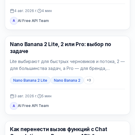
4 авг. 2026 г.
4
мин
AI Free API Team
A
Модели генерации изображений
Nano Banana 2 Lite, 2 или Pro: выбор по
задаче
Lite выбирают для быстрых черновиков и потока, 2 —
для большинства задач, а Pro — для бренда,
локализации и сложных финальных материалов.
Nano Banana 2 Lite
Nano Banana 2
+
3
3 авг. 2026 г.
5
мин
AI Free API Team
A
API Гайды
Как перенести вызов функций с Chat