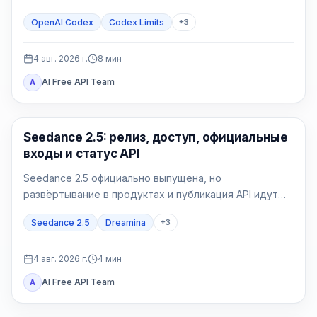
затем поддерживаемая работа списывает
OpenAI Codex
Codex Limits
+
3
доступные кредиты.
4 авг. 2026 г.
8
мин
AI Free API Team
A
AI Video Generation
Seedance 2.5: релиз, доступ, официальные
входы и статус API
Seedance 2.5 официально выпущена, но
развёртывание в продуктах и публикация API идут
отдельно. Проверяйте точное название модели в
Seedance 2.5
Dreamina
+
3
аккаунте и полный контракт своего провайдера.
4 авг. 2026 г.
4
мин
AI Free API Team
A