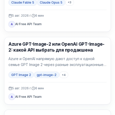
Claude Fable 5
Claude Opus 5
+
3
5 авг. 2026 г.
6
мин
AI Free API Team
A
Генерация изображений ИИ
Azure GPT-Image-2 или OpenAI GPT-Image-
2: какой API выбрать для продакшена
Azure и OpenAI напрямую дают доступ к одной
семье GPT Image 2 через разные эксплуатационные
договоры. Выбор определяют идентификация,
GPT Image 2
gpt-image-2
+
4
регион, счёт, квота, формат и владелец поддержки.
5 авг. 2026 г.
6
мин
AI Free API Team
A