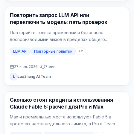
API Guide
Повторить запрос LLM API или
переключить модель: пять проверок
Повторяйте только временный и безопасно
воспроизводимый вызов в пределах общего
бюджета. Переключайтесь только на маршрут,
LLM API
Повторные попытки
+
2
заранее принятый для этого процесса.
27 июл. 2026 г.
7
мин
LaoZhang AI Team
L
Claude AI
Сколько стоят кредиты использования
Claude Fable 5: расчет для Pro и Max
Max и премиальные места используют Fable 5 в
пределах части недельного лимита, а Pro и Team
Standard платят кредитами с первой задачи.