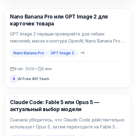
AI Image Generation
Nano Banana Pro или GPT Image 2 для
карточек товара
GPT Image 2 первым проверяйте для гибких
пикселей, масок и контура OpenAI; Nano Banana Pro —
для 1K/2K/4K и нескольких референсов Google.
Nano Banana Pro
GPT Image 2
+
5
Упаковку, точную кириллицу и главное изображение
проверяйте в обеих моделях.
8 авг. 2026 г.
5
мин
AI Free API Team
A
Claude Code
Claude Code: Fable 5 или Opus 5 —
актуальный выбор модели
Сначала убедитесь, что Claude Code действительно
использует Opus 5, затем переходите на Fable 5
только для долгой и неоднозначной работы.