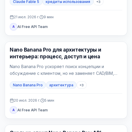
Claude Fable 5
кредиты использования
+
3
21 июл. 2026 г.
9
мин
AI Free API Team
A
Генерация изображений ИИ
Nano Banana Pro для архитектуры и
интерьера: процесс, доступ и цена
Nano Banana Pro ускоряет поиск концепции и
обсуждение с клиентом, но не заменяет CAD/BIM,
рабочую документацию и проверку проекта.
Nano Banana Pro
архитектура
+
3
Главное — фиксировать геометрию и отбраковывать
правдоподобные, но неверные изображения.
20 июл. 2026 г.
5
мин
AI Free API Team
A
Генерация изображений ИИ