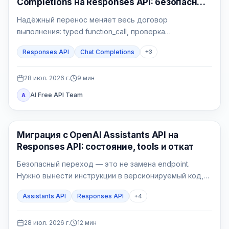
Completions на Responses API: безопасный
Python-контур
Надёжный перенос меняет весь договор
выполнения: typed function_call, проверка
приложения, атомарный side effect,
Responses API
Chat Completions
+
3
function_call_output с тем же call_id и проверяемый
финальный ответ.
28 июл. 2026 г.
9
мин
AI Free API Team
A
API Гайды
Миграция с OpenAI Assistants API на
Responses API: состояние, tools и откат
Безопасный переход — это не замена endpoint.
Нужно вынести инструкции в версионируемый код,
выбрать владельца состояния, реализовать явный
Assistants API
Responses API
+
4
цикл tools, проверить File Search и перевести новые
сессии через feature flag.
28 июл. 2026 г.
12
мин