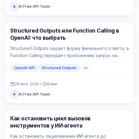
AI Free API Team
A
API Гайды
Structured Outputs или Function Calling в
OpenAI: что выбрать
Structured Outputs задаёт форму финального ответа, а
Function Calling передаёт приложению запрос на
действие. Выбор определяется не наличием JSON
OpenAI API
Structured Outputs
+
3
Schema, а тем, должен ли backend прочитать или
изменить внешнее состояние.
28 июл. 2026 г.
9
мин
AI Free API Team
A
AI API
Как остановить цикл вызовов
инструментов у ИИ‑агента
Как остановить зацикливание ИИ‑агента до