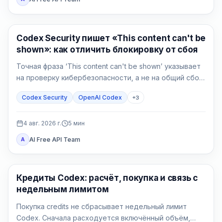
OpenAI Codex
Codex Security пишет «This content can't be
shown»: как отличить блокировку от сбоя
Точная фраза ‘This content can't be shown’ указывает
на проверку кибербезопасности, а не на общий сбой
Codex. Сначала сохраните данные, подтвердите
Codex Security
OpenAI Codex
+
3
авторизацию и сузьте защитную задачу.
4 авг. 2026 г.
5
мин
AI Free API Team
A
AI Development Tools
Кредиты Codex: расчёт, покупка и связь с
недельным лимитом
Покупка credits не сбрасывает недельный лимит
Codex. Сначала расходуется включённый объём,