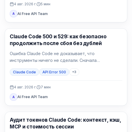
4 авг. 2026 г.
5
мин
AI Free API Team
A
Claude Code
Claude Code 500 и 529: как безопасно
продолжить после сбоя без дублей
Ошибка Claude Code не доказывает, что
инструменты ничего не сделали. Сначала
определите 500 или 529, затем возобновите сессию
Claude Code
API Error 500
+
3
и сверьте эффекты.
4 авг. 2026 г.
7
мин
AI Free API Team
A
Claude Code
Аудит токенов Claude Code: контекст, кэш,
MCP и стоимость сессии