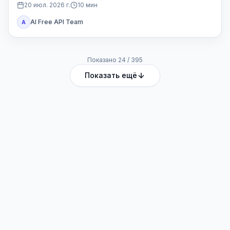
проекта.
20 июл. 2026 г.
10
мин
AI Free API Team
A
Показано
24
/
395
Показать ещё