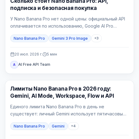
Сколько стоит Nano Banana Pro: API,
подписка и безопасная покупка
У Nano Banana Pro нет одной цены: официальный API
оплачивается по использованию, Google AI Pro
является потребительским пакетом, а провайдер
Nano Banana Pro
Gemini 3 Pro Image
+
3
выставляет свой счёт.
20 июл. 2026 г.
5
мин
AI Free API Team
A
Генерация изображений ИИ
Лимиты Nano Banana Pro в 2026 году:
Gemini, AI Mode, Workspace, Flow и API
Единого лимита Nano Banana Pro в день не
существует: личный Gemini использует пятичасовые
вычислительные окна и недельную квоту, AI Mode —
Nano Banana Pro
Gemini
+
4
отдельный 24-часовой лимит, Workspace — таблицу
по лицензиям, Flow — кредиты, а API — счётчики