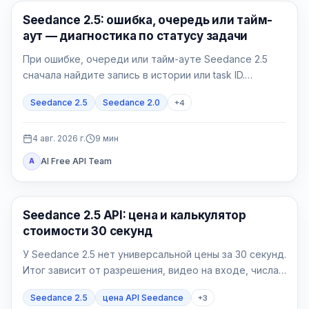
ИИ-видео
Seedance 2.5: ошибка, очередь или тайм-
аут — диагностика по статусу задачи
При ошибке, очереди или тайм-ауте Seedance 2.5
сначала найдите запись в истории или task ID.
Принятую задачу нужно опрашивать, а не
Seedance 2.5
Seedance 2.0
+
4
дублировать; failed и expired требуют точного кода.
4 авг. 2026 г.
9
мин
AI Free API Team
A
Генерация AI-видео
Seedance 2.5 API: цена и калькулятор
стоимости 30 секунд
У Seedance 2.5 нет универсальной цены за 30 секунд.
Итог зависит от разрешения, видео на входе, числа
успешных попыток и доли принятых роликов.
Seedance 2.5
цена API Seedance
+
3