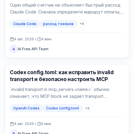
Один общий счётчик не объясняет быстрый расход
Claude Code. Сначала определите маршрут оплаты,
затем сравните контекст, запись и чтение кэша, MCP
Claude Code
расход токенов
+
3
и чистую сессию.
4 авг. 2026 г.
4
мин
AI Free API Team
A
Инструменты AI-разработки
Codex config.toml: как исправить invalid
transport и безопасно настроить MCP
`invalid transport in mcp_servers.<name>` обычно
означает, что MCP block не задаёт transport.
Сделайте backup, верните `command` или `url`, затем
OpenAI Codex
Codex config.toml
+
3
отдельно проверьте разбор и соединение.
4 авг. 2026 г.
5
мин
AI Free API Team
A