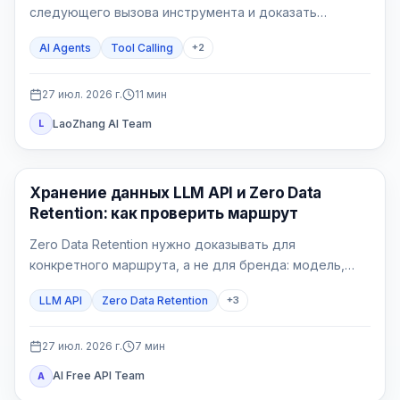
следующего вызова инструмента и доказать
исправление на пяти воспроизводимых сценариях.
AI Agents
Tool Calling
+
2
27 июл. 2026 г.
11
мин
LaoZhang AI Team
L
Руководства по API
Хранение данных LLM API и Zero Data
Retention: как проверить маршрут
Zero Data Retention нужно доказывать для
конкретного маршрута, а не для бренда: модель,
endpoint, функции, шлюзы и собственные логи могут
LLM API
Zero Data Retention
+
3
иметь разные правила.
27 июл. 2026 г.
7
мин
AI Free API Team
A