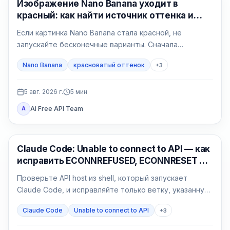
Генерация изображений ИИ
Изображение Nano Banana уходит в
красный: как найти источник оттенка и
исправить его
Если картинка Nano Banana стала красной, не
запускайте бесконечные варианты. Сначала
сравните исходный файл в двух программах, затем
Nano Banana
красноватый оттенок
+
3
сделайте нейтральный тест без референса и
возвращайте условия по одному.
5 авг. 2026 г.
5
мин
AI Free API Team
A
Claude Code
Claude Code: Unable to connect to API — как
исправить ECONNREFUSED, ECONNRESET и
proxy
Проверьте API host из shell, который запускает
Claude Code, и исправляйте только ветку, указанную
результатом: сеть, proxy, CA, среду или gateway.
Claude Code
Unable to connect to API
+
3