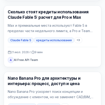
Claude AI
Сколько стоят кредиты использования
Claude Fable 5: расчет для Pro и Max
Max и премиальные места используют Fable 5 в
пределах части недельного лимита, а Pro и Team
Standard платят кредитами с первой задачи.
Claude Fable 5
кредиты использования
+
3
21 июл. 2026 г.
9
мин
AI Free API Team
A
Генерация изображений ИИ
Nano Banana Pro для архитектуры и
интерьера: процесс, доступ и цена
Nano Banana Pro ускоряет поиск концепции и
обсуждение с клиентом, но не заменяет CAD/BIM,
рабочую документацию и проверку проекта.