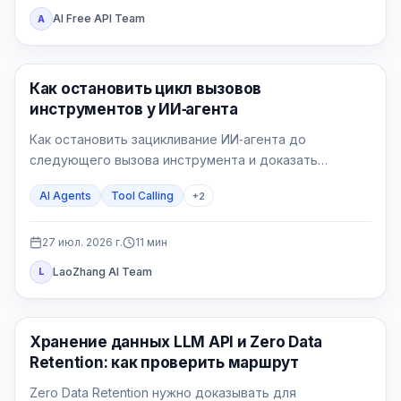
AI Free API Team
A
AI API
Как остановить цикл вызовов
инструментов у ИИ‑агента
Как остановить зацикливание ИИ‑агента до
следующего вызова инструмента и доказать
исправление на пяти воспроизводимых сценариях.
AI Agents
Tool Calling
+
2
27 июл. 2026 г.
11
мин
LaoZhang AI Team
L
Руководства по API
Хранение данных LLM API и Zero Data
Retention: как проверить маршрут
Zero Data Retention нужно доказывать для