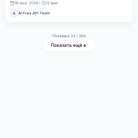
Codex или другой доступ Plus.
18 июл. 2026 г.
12
мин
AI Free API Team
A
Показано
24
/
394
Показать ещё