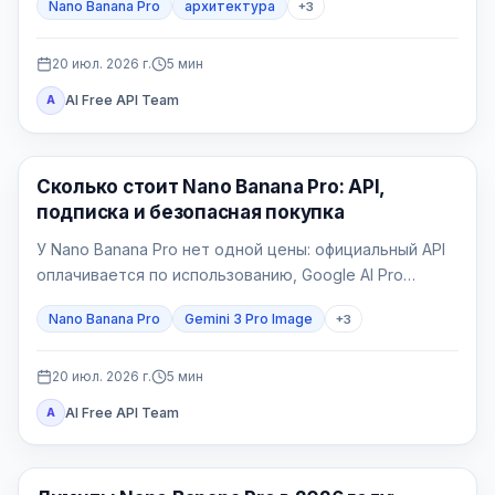
Nano Banana Pro
архитектура
+
3
Главное — фиксировать геометрию и отбраковывать
правдоподобные, но неверные изображения.
20 июл. 2026 г.
5
мин
AI Free API Team
A
Генерация изображений ИИ
Сколько стоит Nano Banana Pro: API,
подписка и безопасная покупка
У Nano Banana Pro нет одной цены: официальный API
оплачивается по использованию, Google AI Pro
является потребительским пакетом, а провайдер
Nano Banana Pro
Gemini 3 Pro Image
+
3
выставляет свой счёт.
20 июл. 2026 г.
5
мин
AI Free API Team
A
Генерация изображений ИИ