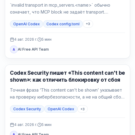
`invalid transport in mcp_servers.<name>` обычно
означает, что MCP block не задаёт transport.
Сделайте backup, верните `command` или `url`, затем
OpenAI Codex
Codex config.toml
+
3
отдельно проверьте разбор и соединение.
4 авг. 2026 г.
5
мин
AI Free API Team
A
OpenAI Codex
Codex Security пишет «This content can't be
shown»: как отличить блокировку от сбоя
Точная фраза ‘This content can't be shown’ указывает
на проверку кибербезопасности, а не на общий сбой
Codex. Сначала сохраните данные, подтвердите
Codex Security
OpenAI Codex
+
3
авторизацию и сузьте защитную задачу.
4 авг. 2026 г.
5
мин
AI Free API Team
A