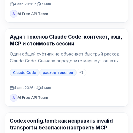
4 авг. 2026 г.
7
мин
AI Free API Team
A
Claude Code
Аудит токенов Claude Code: контекст, кэш,
MCP и стоимость сессии
Один общий счётчик не объясняет быстрый расход
Claude Code. Сначала определите маршрут оплаты,
затем сравните контекст, запись и чтение кэша, MCP
Claude Code
расход токенов
+
3
и чистую сессию.
4 авг. 2026 г.
4
мин
AI Free API Team
A
Инструменты AI-разработки
Codex config.toml: как исправить invalid
transport и безопасно настроить MCP