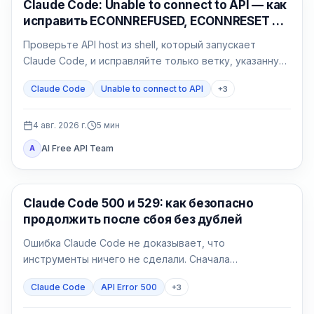
Claude Code
Claude Code: Unable to connect to API — как
исправить ECONNREFUSED, ECONNRESET и
proxy
Проверьте API host из shell, который запускает
Claude Code, и исправляйте только ветку, указанную
результатом: сеть, proxy, CA, среду или gateway.
Claude Code
Unable to connect to API
+
3
4 авг. 2026 г.
5
мин
AI Free API Team
A
Claude Code
Claude Code 500 и 529: как безопасно
продолжить после сбоя без дублей
Ошибка Claude Code не доказывает, что
инструменты ничего не сделали. Сначала
определите 500 или 529, затем возобновите сессию
Claude Code
API Error 500
+
3
и сверьте эффекты.