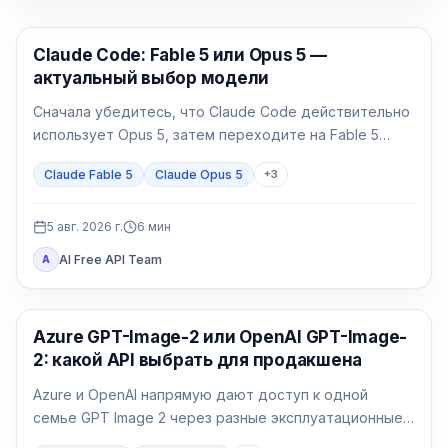
Claude Code
Claude Code: Fable 5 или Opus 5 —
актуальный выбор модели
Сначала убедитесь, что Claude Code действительно
использует Opus 5, затем переходите на Fable 5
только для долгой и неоднозначной работы.
Claude Fable 5
Claude Opus 5
+
3
5 авг. 2026 г.
6
мин
AI Free API Team
A
Генерация изображений ИИ
Azure GPT-Image-2 или OpenAI GPT-Image-
2: какой API выбрать для продакшена
Azure и OpenAI напрямую дают доступ к одной
семье GPT Image 2 через разные эксплуатационные
договоры. Выбор определяют идентификация,