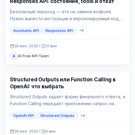
Responses API: состояние, tools и откат
Безопасный переход — это не замена endpoint.
Нужно вынести инструкции в версионируемый код,
выбрать владельца состояния, реализовать явный
Assistants API
Responses API
+
4
цикл tools, проверить File Search и перевести новые
сессии через feature flag.
28 июл. 2026 г.
12
мин
AI Free API Team
A
API Гайды
Structured Outputs или Function Calling в
OpenAI: что выбрать
Structured Outputs задаёт форму финального ответа, а
Function Calling передаёт приложению запрос на
действие. Выбор определяется не наличием JSON
OpenAI API
Structured Outputs
+
3
Schema, а тем, должен ли backend прочитать или
изменить внешнее состояние.
28 июл. 2026 г.
9
мин