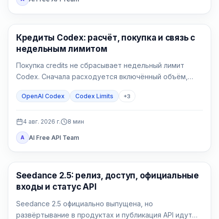
AI Development Tools
Кредиты Codex: расчёт, покупка и связь с
недельным лимитом
Покупка credits не сбрасывает недельный лимит
Codex. Сначала расходуется включённый объём,
затем поддерживаемая работа списывает
OpenAI Codex
Codex Limits
+
3
доступные кредиты.
4 авг. 2026 г.
8
мин
AI Free API Team
A
AI Video Generation
Seedance 2.5: релиз, доступ, официальные
входы и статус API
Seedance 2.5 официально выпущена, но
развёртывание в продуктах и публикация API идут