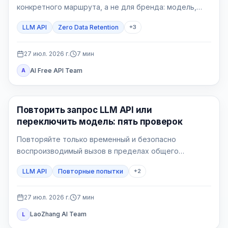
конкретного маршрута, а не для бренда: модель,
endpoint, функции, шлюзы и собственные логи могут
LLM API
Zero Data Retention
+
3
иметь разные правила.
27 июл. 2026 г.
7
мин
AI Free API Team
A
API Guide
Повторить запрос LLM API или
переключить модель: пять проверок
Повторяйте только временный и безопасно
воспроизводимый вызов в пределах общего
бюджета. Переключайтесь только на маршрут,
LLM API
Повторные попытки
+
2
заранее принятый для этого процесса.
27 июл. 2026 г.
7
мин
LaoZhang AI Team
L