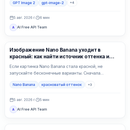
GPT Image 2
gpt-image-2
+
4
регион, счёт, квота, формат и владелец поддержки.
5 авг. 2026 г.
6
мин
AI Free API Team
A
Генерация изображений ИИ
Изображение Nano Banana уходит в
красный: как найти источник оттенка и
исправить его
Если картинка Nano Banana стала красной, не
запускайте бесконечные варианты. Сначала
сравните исходный файл в двух программах, затем
Nano Banana
красноватый оттенок
+
3
сделайте нейтральный тест без референса и
возвращайте условия по одному.
5 авг. 2026 г.
5
мин
AI Free API Team
A