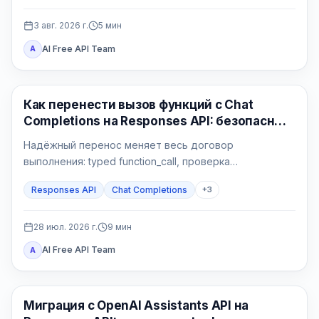
3 авг. 2026 г.
5
мин
AI Free API Team
A
API Гайды
Как перенести вызов функций с Chat
Completions на Responses API: безопасный
Python-контур
Надёжный перенос меняет весь договор
выполнения: typed function_call, проверка
приложения, атомарный side effect,
Responses API
Chat Completions
+
3
function_call_output с тем же call_id и проверяемый
финальный ответ.
28 июл. 2026 г.
9
мин
AI Free API Team
A
API Гайды
Миграция с OpenAI Assistants API на