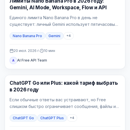
Лимиты Nano Banana Pro в 2026 году:
Gemini, AI Mode, Workspace, Flow и API
Единого лимита Nano Banana Pro в день не
существует: личный Gemini использует пятичасовые
вычислительные окна и недельную квоту, AI Mode —
Nano Banana Pro
Gemini
+
4
отдельный 24-часовой лимит, Workspace — таблицу
по лицензиям, Flow — кредиты, а API — счётчики
проекта.
20 июл. 2026 г.
10
мин
AI Free API Team
A
ChatGPT
ChatGPT Go или Plus: какой тариф выбрать
в 2026 году
Если обычные ответы вас устраивают, но Free
слишком быстро ограничивает сообщения, файлы или
изображения, начинайте с Go. Plus нужен, когда
ChatGPT Go
ChatGPT Plus
+
4
конкретная рабочая задача упирается в более
широкое продвинутое рассуждение, Deep Research,