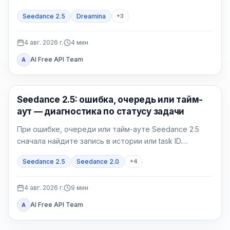
отдельно. Проверяйте точное название модели в
Seedance 2.5
Dreamina
+
3
аккаунте и полный контракт своего провайдера.
4 авг. 2026 г.
4
мин
AI Free API Team
A
ИИ-видео
Seedance 2.5: ошибка, очередь или тайм-
аут — диагностика по статусу задачи
При ошибке, очереди или тайм-ауте Seedance 2.5
сначала найдите запись в истории или task ID.
Принятую задачу нужно опрашивать, а не
Seedance 2.5
Seedance 2.0
+
4
дублировать; failed и expired требуют точного кода.
4 авг. 2026 г.
9
мин
AI Free API Team
A