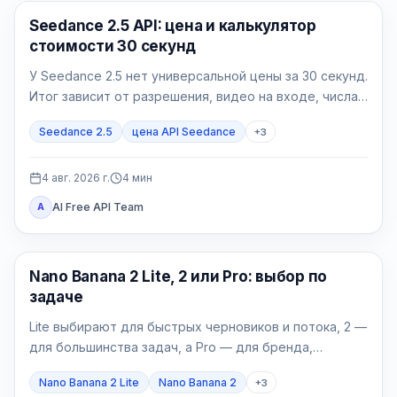
Генерация AI-видео
Seedance 2.5 API: цена и калькулятор
стоимости 30 секунд
У Seedance 2.5 нет универсальной цены за 30 секунд.
Итог зависит от разрешения, видео на входе, числа
успешных попыток и доли принятых роликов.
Seedance 2.5
цена API Seedance
+
3
4 авг. 2026 г.
4
мин
AI Free API Team
A
Модели генерации изображений
Nano Banana 2 Lite, 2 или Pro: выбор по
задаче
Lite выбирают для быстрых черновиков и потока, 2 —
для большинства задач, а Pro — для бренда,
локализации и сложных финальных материалов.
Nano Banana 2 Lite
Nano Banana 2
+
3