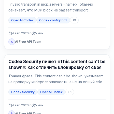
`invalid transport in mcp_servers.<name>` обычно
означает, что MCP block не задаёт transport.
Сделайте backup, верните `command` или `url`, затем
OpenAI Codex
Codex config.toml
+
3
отдельно проверьте разбор и соединение.
4 авг. 2026 г.
5
мин
AI Free API Team
A
OpenAI Codex
Codex Security пишет «This content can't be
shown»: как отличить блокировку от сбоя
Точная фраза ‘This content can't be shown’ указывает
на проверку кибербезопасности, а не на общий сбой
Codex. Сначала сохраните данные, подтвердите
Codex Security
OpenAI Codex
+
3
авторизацию и сузьте защитную задачу.
4 авг. 2026 г.
5
мин
AI Free API Team
A