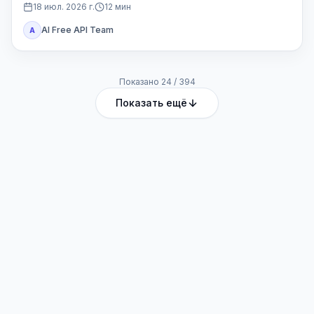
Codex или другой доступ Plus.
18 июл. 2026 г.
12
мин
AI Free API Team
A
Показано
24
/
394
Показать ещё