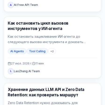
AI Free API Team
A
AI API
Как остановить цикл вызовов
инструментов у ИИ‑агента
Как остановить зацикливание ИИ‑агента до
следующего вызова инструмента и доказать
исправление на пяти воспроизводимых сценариях.
AI Agents
Tool Calling
+
2
27 июл. 2026 г.
11
мин
LaoZhang AI Team
L
Руководства по API
Хранение данных LLM API и Zero Data
Retention: как проверить маршрут
Zero Data Retention нужно доказывать для