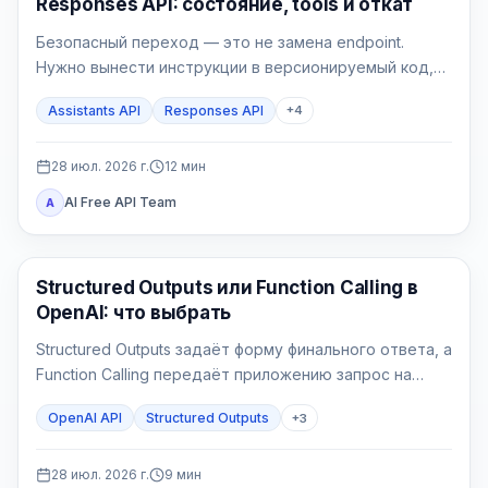
Responses API: состояние, tools и откат
Безопасный переход — это не замена endpoint.
Нужно вынести инструкции в версионируемый код,
выбрать владельца состояния, реализовать явный
Assistants API
Responses API
+
4
цикл tools, проверить File Search и перевести новые
сессии через feature flag.
28 июл. 2026 г.
12
мин
AI Free API Team
A
API Гайды
Structured Outputs или Function Calling в
OpenAI: что выбрать
Structured Outputs задаёт форму финального ответа, а
Function Calling передаёт приложению запрос на
действие. Выбор определяется не наличием JSON
OpenAI API
Structured Outputs
+
3
Schema, а тем, должен ли backend прочитать или
изменить внешнее состояние.
28 июл. 2026 г.
9
мин