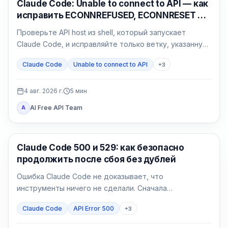
Claude Code
Claude Code: Unable to connect to API — как
исправить ECONNREFUSED, ECONNRESET и
proxy
Проверьте API host из shell, который запускает
Claude Code, и исправляйте только ветку, указанную
результатом: сеть, proxy, CA, среду или gateway.
Claude Code
Unable to connect to API
+
3
4 авг. 2026 г.
5
мин
AI Free API Team
A
Claude Code
Claude Code 500 и 529: как безопасно
продолжить после сбоя без дублей
Ошибка Claude Code не доказывает, что
инструменты ничего не сделали. Сначала
определите 500 или 529, затем возобновите сессию
Claude Code
API Error 500
+
3
и сверьте эффекты.