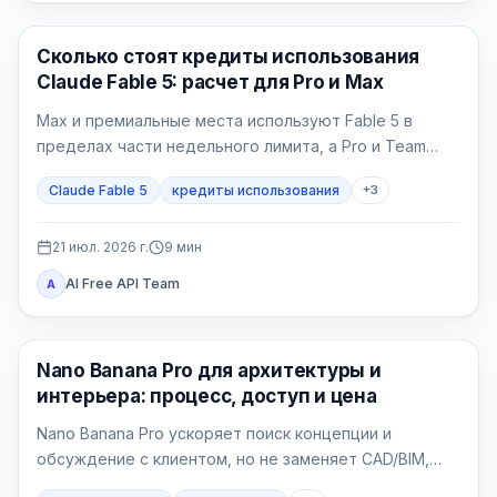
Claude AI
Сколько стоят кредиты использования
Claude Fable 5: расчет для Pro и Max
Max и премиальные места используют Fable 5 в
пределах части недельного лимита, а Pro и Team
Standard платят кредитами с первой задачи.
Claude Fable 5
кредиты использования
+
3
21 июл. 2026 г.
9
мин
AI Free API Team
A
Генерация изображений ИИ
Nano Banana Pro для архитектуры и
интерьера: процесс, доступ и цена
Nano Banana Pro ускоряет поиск концепции и
обсуждение с клиентом, но не заменяет CAD/BIM,
рабочую документацию и проверку проекта.