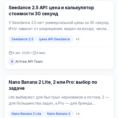
Генерация AI-видео
Seedance 2.5 API: цена и калькулятор
стоимости 30 секунд
У Seedance 2.5 нет универсальной цены за 30 секунд.
Итог зависит от разрешения, видео на входе, числа
успешных попыток и доли принятых роликов.
Seedance 2.5
цена API Seedance
+
3
4 авг. 2026 г.
4
мин
AI Free API Team
A
Модели генерации изображений
Nano Banana 2 Lite, 2 или Pro: выбор по
задаче
Lite выбирают для быстрых черновиков и потока, 2 —
для большинства задач, а Pro — для бренда,
локализации и сложных финальных материалов.
Nano Banana 2 Lite
Nano Banana 2
+
3