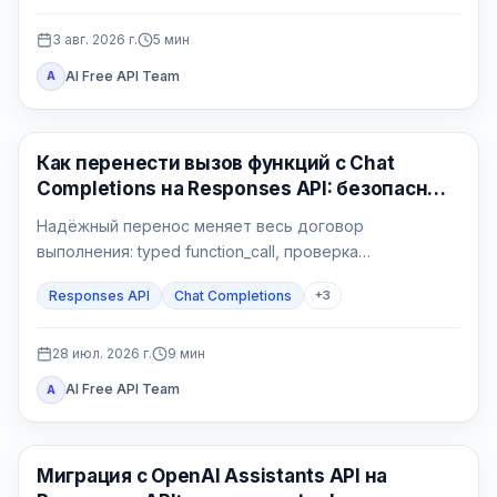
3 авг. 2026 г.
5
мин
AI Free API Team
A
API Гайды
Как перенести вызов функций с Chat
Completions на Responses API: безопасный
Python-контур
Надёжный перенос меняет весь договор
выполнения: typed function_call, проверка
приложения, атомарный side effect,
Responses API
Chat Completions
+
3
function_call_output с тем же call_id и проверяемый
финальный ответ.
28 июл. 2026 г.
9
мин
AI Free API Team
A
API Гайды
Миграция с OpenAI Assistants API на