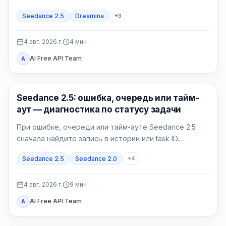
отдельно. Проверяйте точное название модели в
Seedance 2.5
Dreamina
+
3
аккаунте и полный контракт своего провайдера.
4 авг. 2026 г.
4
мин
AI Free API Team
A
ИИ-видео
Seedance 2.5: ошибка, очередь или тайм-
аут — диагностика по статусу задачи
При ошибке, очереди или тайм-ауте Seedance 2.5
сначала найдите запись в истории или task ID.
Принятую задачу нужно опрашивать, а не
Seedance 2.5
Seedance 2.0
+
4
дублировать; failed и expired требуют точного кода.
4 авг. 2026 г.
9
мин
AI Free API Team
A