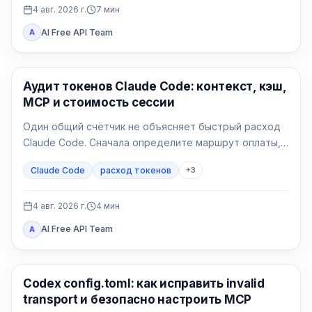
4 авг. 2026 г.
7
мин
AI Free API Team
A
Claude Code
Аудит токенов Claude Code: контекст, кэш,
MCP и стоимость сессии
Один общий счётчик не объясняет быстрый расход
Claude Code. Сначала определите маршрут оплаты,
затем сравните контекст, запись и чтение кэша, MCP
Claude Code
расход токенов
+
3
и чистую сессию.
4 авг. 2026 г.
4
мин
AI Free API Team
A
Инструменты AI-разработки
Codex config.toml: как исправить invalid
transport и безопасно настроить MCP