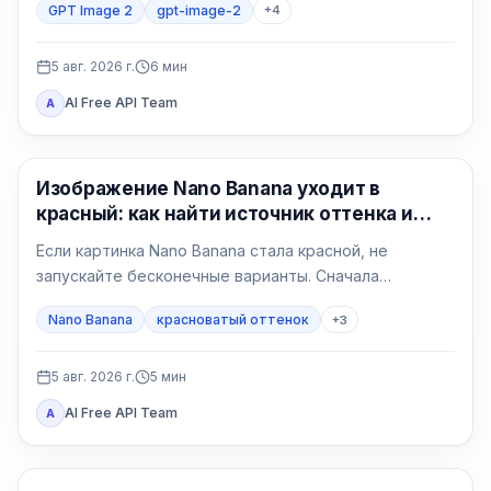
GPT Image 2
gpt-image-2
+
4
регион, счёт, квота, формат и владелец поддержки.
5 авг. 2026 г.
6
мин
AI Free API Team
A
Генерация изображений ИИ
Изображение Nano Banana уходит в
красный: как найти источник оттенка и
исправить его
Если картинка Nano Banana стала красной, не
запускайте бесконечные варианты. Сначала
сравните исходный файл в двух программах, затем
Nano Banana
красноватый оттенок
+
3
сделайте нейтральный тест без референса и
возвращайте условия по одному.
5 авг. 2026 г.
5
мин
AI Free API Team
A