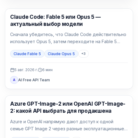
Claude Code
Claude Code: Fable 5 или Opus 5 —
актуальный выбор модели
Сначала убедитесь, что Claude Code действительно
использует Opus 5, затем переходите на Fable 5
только для долгой и неоднозначной работы.
Claude Fable 5
Claude Opus 5
+
3
5 авг. 2026 г.
6
мин
AI Free API Team
A
Генерация изображений ИИ
Azure GPT-Image-2 или OpenAI GPT-Image-
2: какой API выбрать для продакшена
Azure и OpenAI напрямую дают доступ к одной
семье GPT Image 2 через разные эксплуатационные
договоры. Выбор определяют идентификация,