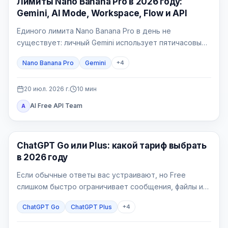
Лимиты Nano Banana Pro в 2026 году:
Gemini, AI Mode, Workspace, Flow и API
Единого лимита Nano Banana Pro в день не
существует: личный Gemini использует пятичасовые
вычислительные окна и недельную квоту, AI Mode —
Nano Banana Pro
Gemini
+
4
отдельный 24-часовой лимит, Workspace — таблицу
по лицензиям, Flow — кредиты, а API — счётчики
проекта.
20 июл. 2026 г.
10
мин
AI Free API Team
A
ChatGPT
ChatGPT Go или Plus: какой тариф выбрать
в 2026 году
Если обычные ответы вас устраивают, но Free
слишком быстро ограничивает сообщения, файлы или
изображения, начинайте с Go. Plus нужен, когда
ChatGPT Go
ChatGPT Plus
+
4
конкретная рабочая задача упирается в более
широкое продвинутое рассуждение, Deep Research,