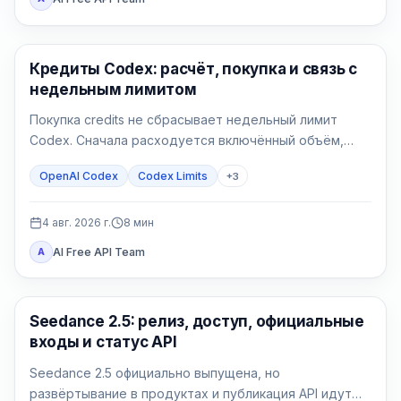
AI Development Tools
Кредиты Codex: расчёт, покупка и связь с
недельным лимитом
Покупка credits не сбрасывает недельный лимит
Codex. Сначала расходуется включённый объём,
затем поддерживаемая работа списывает
OpenAI Codex
Codex Limits
+
3
доступные кредиты.
4 авг. 2026 г.
8
мин
AI Free API Team
A
AI Video Generation
Seedance 2.5: релиз, доступ, официальные
входы и статус API
Seedance 2.5 официально выпущена, но
развёртывание в продуктах и публикация API идут