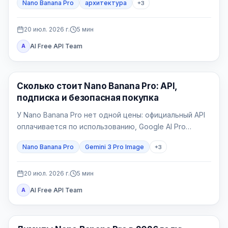
Nano Banana Pro
архитектура
+
3
Главное — фиксировать геометрию и отбраковывать
правдоподобные, но неверные изображения.
20 июл. 2026 г.
5
мин
AI Free API Team
A
Генерация изображений ИИ
Сколько стоит Nano Banana Pro: API,
подписка и безопасная покупка
У Nano Banana Pro нет одной цены: официальный API
оплачивается по использованию, Google AI Pro
является потребительским пакетом, а провайдер
Nano Banana Pro
Gemini 3 Pro Image
+
3
выставляет свой счёт.
20 июл. 2026 г.
5
мин
AI Free API Team
A
Генерация изображений ИИ