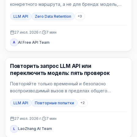
конкретного маршрута, а не для бренда: модель,
endpoint, функции, шлюзы и собственные логи могут
LLM API
Zero Data Retention
+
3
иметь разные правила.
27 июл. 2026 г.
7
мин
AI Free API Team
A
API Guide
Повторить запрос LLM API или
переключить модель: пять проверок
Повторяйте только временный и безопасно
воспроизводимый вызов в пределах общего
бюджета. Переключайтесь только на маршрут,
LLM API
Повторные попытки
+
2
заранее принятый для этого процесса.
27 июл. 2026 г.
7
мин
LaoZhang AI Team
L