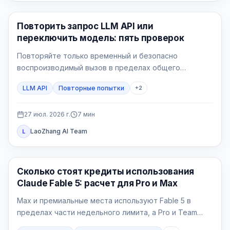
API Guide
Повторить запрос LLM API или
переключить модель: пять проверок
Повторяйте только временный и безопасно
воспроизводимый вызов в пределах общего
бюджета. Переключайтесь только на маршрут,
LLM API
Повторные попытки
+
2
заранее принятый для этого процесса.
27 июл. 2026 г.
7
мин
LaoZhang AI Team
L
Claude AI
Сколько стоят кредиты использования
Claude Fable 5: расчет для Pro и Max
Max и премиальные места используют Fable 5 в
пределах части недельного лимита, а Pro и Team
Standard платят кредитами с первой задачи.