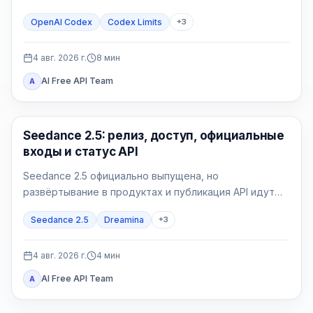
затем поддерживаемая работа списывает
OpenAI Codex
Codex Limits
+
3
доступные кредиты.
4 авг. 2026 г.
8
мин
AI Free API Team
A
AI Video Generation
Seedance 2.5: релиз, доступ, официальные
входы и статус API
Seedance 2.5 официально выпущена, но
развёртывание в продуктах и публикация API идут
отдельно. Проверяйте точное название модели в
Seedance 2.5
Dreamina
+
3
аккаунте и полный контракт своего провайдера.
4 авг. 2026 г.
4
мин
AI Free API Team
A