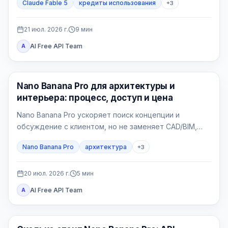
Claude Fable 5
кредиты использования
+
3
21 июл. 2026 г.
9
мин
AI Free API Team
A
Генерация изображений ИИ
Nano Banana Pro для архитектуры и
интерьера: процесс, доступ и цена
Nano Banana Pro ускоряет поиск концепции и
обсуждение с клиентом, но не заменяет CAD/BIM,
рабочую документацию и проверку проекта.
Nano Banana Pro
архитектура
+
3
Главное — фиксировать геометрию и отбраковывать
правдоподобные, но неверные изображения.
20 июл. 2026 г.
5
мин
AI Free API Team
A
Генерация изображений ИИ