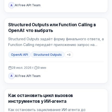
AI Free API Team
A
API Гайды
Structured Outputs или Function Calling в
OpenAI: что выбрать
Structured Outputs задаёт форму финального ответа, а
Function Calling передаёт приложению запрос на
действие. Выбор определяется не наличием JSON
OpenAI API
Structured Outputs
+
3
Schema, а тем, должен ли backend прочитать или
изменить внешнее состояние.
28 июл. 2026 г.
9
мин
AI Free API Team
A
AI API
Как остановить цикл вызовов
инструментов у ИИ‑агента
Как остановить зацикливание ИИ‑агента до