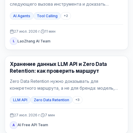
следующего вызова инструмента и доказать
исправление на пяти воспроизводимых сценариях.
AI Agents
Tool Calling
+
2
27 июл. 2026 г.
11
мин
LaoZhang AI Team
L
Руководства по API
Хранение данных LLM API и Zero Data
Retention: как проверить маршрут
Zero Data Retention нужно доказывать для
конкретного маршрута, а не для бренда: модель,
endpoint, функции, шлюзы и собственные логи могут
LLM API
Zero Data Retention
+
3
иметь разные правила.
27 июл. 2026 г.
7
мин
AI Free API Team
A