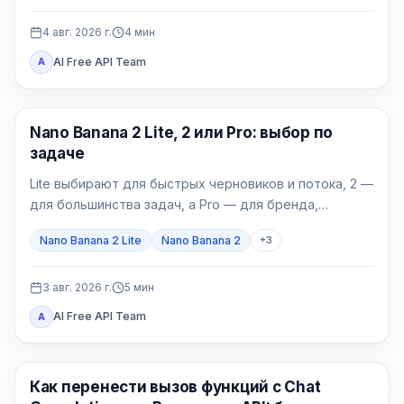
4 авг. 2026 г.
4
мин
AI Free API Team
A
Модели генерации изображений
Nano Banana 2 Lite, 2 или Pro: выбор по
задаче
Lite выбирают для быстрых черновиков и потока, 2 —
для большинства задач, а Pro — для бренда,
локализации и сложных финальных материалов.
Nano Banana 2 Lite
Nano Banana 2
+
3
3 авг. 2026 г.
5
мин
AI Free API Team
A
API Гайды
Как перенести вызов функций с Chat