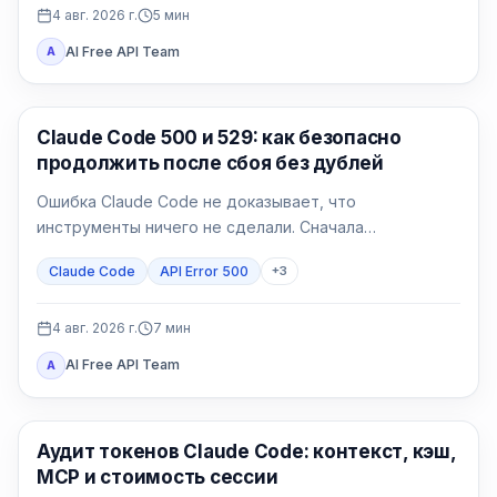
4 авг. 2026 г.
5
мин
AI Free API Team
A
Claude Code
Claude Code 500 и 529: как безопасно
продолжить после сбоя без дублей
Ошибка Claude Code не доказывает, что
инструменты ничего не сделали. Сначала
определите 500 или 529, затем возобновите сессию
Claude Code
API Error 500
+
3
и сверьте эффекты.
4 авг. 2026 г.
7
мин
AI Free API Team
A
Claude Code
Аудит токенов Claude Code: контекст, кэш,
MCP и стоимость сессии