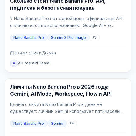
Сколько стоит Nano Banana Pro: API,
подписка и безопасная покупка
У Nano Banana Pro нет одной цены: официальный API
оплачивается по использованию, Google AI Pro
является потребительским пакетом, а провайдер
Nano Banana Pro
Gemini 3 Pro Image
+
3
выставляет свой счёт.
20 июл. 2026 г.
5
мин
AI Free API Team
A
Генерация изображений ИИ
Лимиты Nano Banana Pro в 2026 году:
Gemini, AI Mode, Workspace, Flow и API
Единого лимита Nano Banana Pro в день не
существует: личный Gemini использует пятичасовые
вычислительные окна и недельную квоту, AI Mode —
Nano Banana Pro
Gemini
+
4
отдельный 24-часовой лимит, Workspace — таблицу
по лицензиям, Flow — кредиты, а API — счётчики