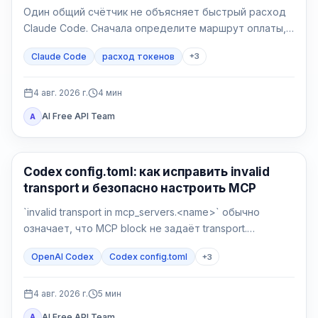
Один общий счётчик не объясняет быстрый расход
Claude Code. Сначала определите маршрут оплаты,
затем сравните контекст, запись и чтение кэша, MCP
Claude Code
расход токенов
+
3
и чистую сессию.
4 авг. 2026 г.
4
мин
AI Free API Team
A
Инструменты AI-разработки
Codex config.toml: как исправить invalid
transport и безопасно настроить MCP
`invalid transport in mcp_servers.<name>` обычно
означает, что MCP block не задаёт transport.
Сделайте backup, верните `command` или `url`, затем
OpenAI Codex
Codex config.toml
+
3
отдельно проверьте разбор и соединение.
4 авг. 2026 г.
5
мин
AI Free API Team
A