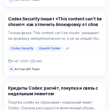
OpenAI Codex
Codex Security пишет «This content can't be
shown»: как отличить блокировку от сбоя
Точная фраза ‘This content can't be shown’ указывает
на проверку кибербезопасности, а не на общий сбой
Codex. Сначала сохраните данные, подтвердите
Codex Security
OpenAI Codex
+
3
авторизацию и сузьте защитную задачу.
4 авг. 2026 г.
5
мин
AI Free API Team
A
AI Development Tools
Кредиты Codex: расчёт, покупка и связь с
недельным лимитом
Покупка credits не сбрасывает недельный лимит
Codex. Сначала расходуется включённый объём,