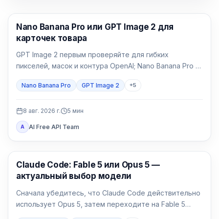
AI Image Generation
Nano Banana Pro или GPT Image 2 для
карточек товара
GPT Image 2 первым проверяйте для гибких
пикселей, масок и контура OpenAI; Nano Banana Pro —
для 1K/2K/4K и нескольких референсов Google.
Nano Banana Pro
GPT Image 2
+
5
Упаковку, точную кириллицу и главное изображение
проверяйте в обеих моделях.
8 авг. 2026 г.
5
мин
AI Free API Team
A
Claude Code
Claude Code: Fable 5 или Opus 5 —
актуальный выбор модели
Сначала убедитесь, что Claude Code действительно
использует Opus 5, затем переходите на Fable 5
только для долгой и неоднозначной работы.