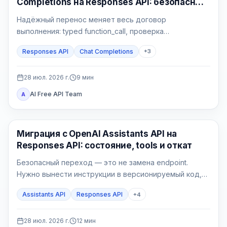
Completions на Responses API: безопасный
Python-контур
Надёжный перенос меняет весь договор
выполнения: typed function_call, проверка
приложения, атомарный side effect,
Responses API
Chat Completions
+
3
function_call_output с тем же call_id и проверяемый
финальный ответ.
28 июл. 2026 г.
9
мин
AI Free API Team
A
API Гайды
Миграция с OpenAI Assistants API на
Responses API: состояние, tools и откат
Безопасный переход — это не замена endpoint.
Нужно вынести инструкции в версионируемый код,
выбрать владельца состояния, реализовать явный
Assistants API
Responses API
+
4
цикл tools, проверить File Search и перевести новые
сессии через feature flag.
28 июл. 2026 г.
12
мин