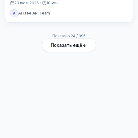
проекта.
20 июл. 2026 г.
10
мин
AI Free API Team
A
Показано
24
/
395
Показать ещё