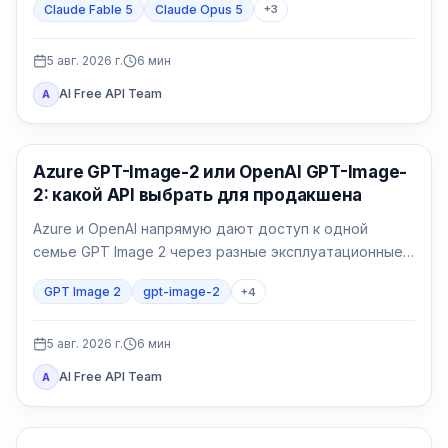
Claude Fable 5
Claude Opus 5
+
3
5 авг. 2026 г.
6
мин
AI Free API Team
A
Генерация изображений ИИ
Azure GPT-Image-2 или OpenAI GPT-Image-
2: какой API выбрать для продакшена
Azure и OpenAI напрямую дают доступ к одной
семье GPT Image 2 через разные эксплуатационные
договоры. Выбор определяют идентификация,
GPT Image 2
gpt-image-2
+
4
регион, счёт, квота, формат и владелец поддержки.
5 авг. 2026 г.
6
мин
AI Free API Team
A