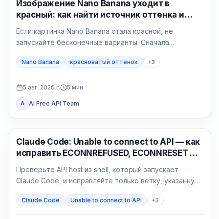
Генерация изображений ИИ
Изображение Nano Banana уходит в
красный: как найти источник оттенка и
исправить его
Если картинка Nano Banana стала красной, не
запускайте бесконечные варианты. Сначала
сравните исходный файл в двух программах, затем
Nano Banana
красноватый оттенок
+
3
сделайте нейтральный тест без референса и
возвращайте условия по одному.
5 авг. 2026 г.
5
мин
AI Free API Team
A
Claude Code
Claude Code: Unable to connect to API — как
исправить ECONNREFUSED, ECONNRESET и
proxy
Проверьте API host из shell, который запускает
Claude Code, и исправляйте только ветку, указанную
результатом: сеть, proxy, CA, среду или gateway.
Claude Code
Unable to connect to API
+
3