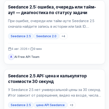
ИИ-видео
Seedance 2.5: ошибка, очередь или тайм-
аут — диагностика по статусу задачи
При ошибке, очереди или тайм-ауте Seedance 2.5
сначала найдите запись в истории или task ID.
Принятую задачу нужно опрашивать, а не
Seedance 2.5
Seedance 2.0
+
4
дублировать; failed и expired требуют точного кода.
4 авг. 2026 г.
9
мин
AI Free API Team
A
Генерация AI-видео
Seedance 2.5 API: цена и калькулятор
стоимости 30 секунд
У Seedance 2.5 нет универсальной цены за 30 секунд.
Итог зависит от разрешения, видео на входе, числа
успешных попыток и доли принятых роликов.
Seedance 2.5
цена API Seedance
+
3