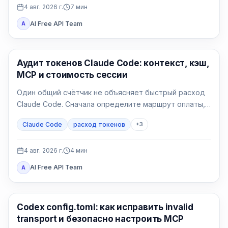
4 авг. 2026 г.
7
мин
AI Free API Team
A
Claude Code
Аудит токенов Claude Code: контекст, кэш,
MCP и стоимость сессии
Один общий счётчик не объясняет быстрый расход
Claude Code. Сначала определите маршрут оплаты,
затем сравните контекст, запись и чтение кэша, MCP
Claude Code
расход токенов
+
3
и чистую сессию.
4 авг. 2026 г.
4
мин
AI Free API Team
A
Инструменты AI-разработки
Codex config.toml: как исправить invalid
transport и безопасно настроить MCP