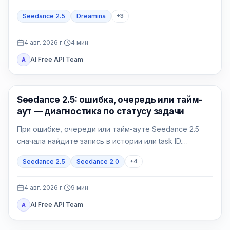
отдельно. Проверяйте точное название модели в
Seedance 2.5
Dreamina
+
3
аккаунте и полный контракт своего провайдера.
4 авг. 2026 г.
4
мин
AI Free API Team
A
ИИ-видео
Seedance 2.5: ошибка, очередь или тайм-
аут — диагностика по статусу задачи
При ошибке, очереди или тайм-ауте Seedance 2.5
сначала найдите запись в истории или task ID.
Принятую задачу нужно опрашивать, а не
Seedance 2.5
Seedance 2.0
+
4
дублировать; failed и expired требуют точного кода.
4 авг. 2026 г.
9
мин
AI Free API Team
A