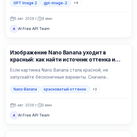
GPT Image 2
gpt-image-2
+
4
регион, счёт, квота, формат и владелец поддержки.
5 авг. 2026 г.
6
мин
AI Free API Team
A
Генерация изображений ИИ
Изображение Nano Banana уходит в
красный: как найти источник оттенка и
исправить его
Если картинка Nano Banana стала красной, не
запускайте бесконечные варианты. Сначала
сравните исходный файл в двух программах, затем
Nano Banana
красноватый оттенок
+
3
сделайте нейтральный тест без референса и
возвращайте условия по одному.
5 авг. 2026 г.
5
мин
AI Free API Team
A