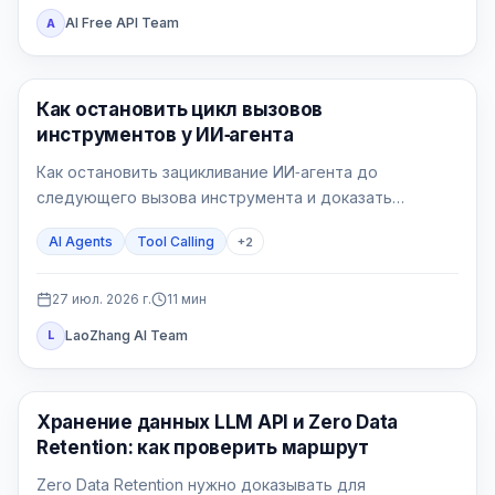
AI Free API Team
A
AI API
Как остановить цикл вызовов
инструментов у ИИ‑агента
Как остановить зацикливание ИИ‑агента до
следующего вызова инструмента и доказать
исправление на пяти воспроизводимых сценариях.
AI Agents
Tool Calling
+
2
27 июл. 2026 г.
11
мин
LaoZhang AI Team
L
Руководства по API
Хранение данных LLM API и Zero Data
Retention: как проверить маршрут
Zero Data Retention нужно доказывать для