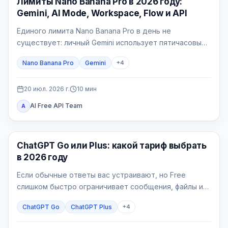
Лимиты Nano Banana Pro в 2026 году:
Gemini, AI Mode, Workspace, Flow и API
Единого лимита Nano Banana Pro в день не
существует: личный Gemini использует пятичасовые
вычислительные окна и недельную квоту, AI Mode —
Nano Banana Pro
Gemini
+
4
отдельный 24-часовой лимит, Workspace — таблицу
по лицензиям, Flow — кредиты, а API — счётчики
проекта.
20 июл. 2026 г.
10
мин
AI Free API Team
A
ChatGPT
ChatGPT Go или Plus: какой тариф выбрать
в 2026 году
Если обычные ответы вас устраивают, но Free
слишком быстро ограничивает сообщения, файлы или
изображения, начинайте с Go. Plus нужен, когда
ChatGPT Go
ChatGPT Plus
+
4
конкретная рабочая задача упирается в более
широкое продвинутое рассуждение, Deep Research,