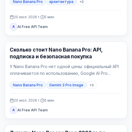
Nano Banana Pro
архитектура
+
3
Главное — фиксировать геометрию и отбраковывать
правдоподобные, но неверные изображения.
20 июл. 2026 г.
5
мин
AI Free API Team
A
Генерация изображений ИИ
Сколько стоит Nano Banana Pro: API,
подписка и безопасная покупка
У Nano Banana Pro нет одной цены: официальный API
оплачивается по использованию, Google AI Pro
является потребительским пакетом, а провайдер
Nano Banana Pro
Gemini 3 Pro Image
+
3
выставляет свой счёт.
20 июл. 2026 г.
5
мин
AI Free API Team
A
Генерация изображений ИИ