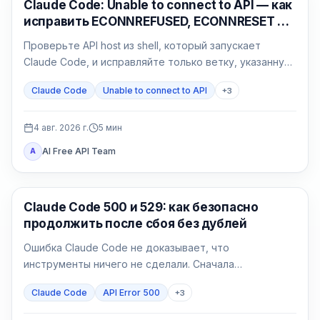
Claude Code
Claude Code: Unable to connect to API — как
исправить ECONNREFUSED, ECONNRESET и
proxy
Проверьте API host из shell, который запускает
Claude Code, и исправляйте только ветку, указанную
результатом: сеть, proxy, CA, среду или gateway.
Claude Code
Unable to connect to API
+
3
4 авг. 2026 г.
5
мин
AI Free API Team
A
Claude Code
Claude Code 500 и 529: как безопасно
продолжить после сбоя без дублей
Ошибка Claude Code не доказывает, что
инструменты ничего не сделали. Сначала
определите 500 или 529, затем возобновите сессию
Claude Code
API Error 500
+
3
и сверьте эффекты.