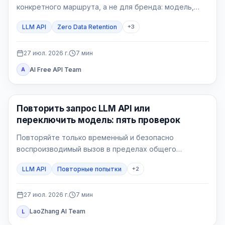
конкретного маршрута, а не для бренда: модель,
endpoint, функции, шлюзы и собственные логи могут
LLM API
Zero Data Retention
+
3
иметь разные правила.
27 июл. 2026 г.
7
мин
AI Free API Team
A
API Guide
Повторить запрос LLM API или
переключить модель: пять проверок
Повторяйте только временный и безопасно
воспроизводимый вызов в пределах общего
бюджета. Переключайтесь только на маршрут,
LLM API
Повторные попытки
+
2
заранее принятый для этого процесса.
27 июл. 2026 г.
7
мин
LaoZhang AI Team
L