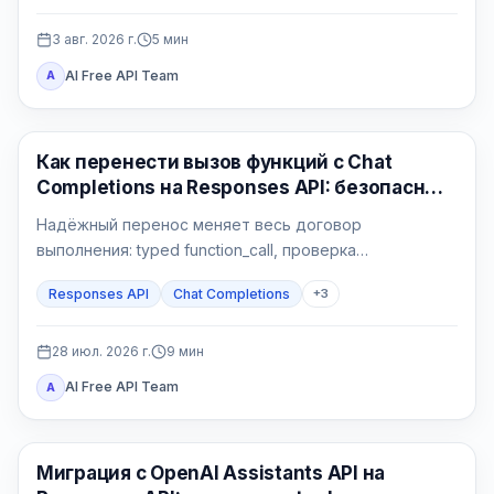
3 авг. 2026 г.
5
мин
AI Free API Team
A
API Гайды
Как перенести вызов функций с Chat
Completions на Responses API: безопасный
Python-контур
Надёжный перенос меняет весь договор
выполнения: typed function_call, проверка
приложения, атомарный side effect,
Responses API
Chat Completions
+
3
function_call_output с тем же call_id и проверяемый
финальный ответ.
28 июл. 2026 г.
9
мин
AI Free API Team
A
API Гайды
Миграция с OpenAI Assistants API на