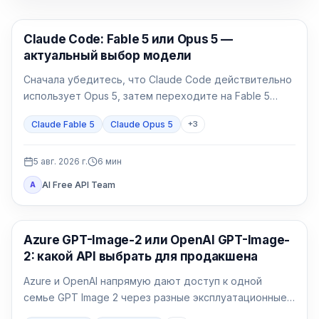
Claude Code
Claude Code: Fable 5 или Opus 5 —
актуальный выбор модели
Сначала убедитесь, что Claude Code действительно
использует Opus 5, затем переходите на Fable 5
только для долгой и неоднозначной работы.
Claude Fable 5
Claude Opus 5
+
3
5 авг. 2026 г.
6
мин
AI Free API Team
A
Генерация изображений ИИ
Azure GPT-Image-2 или OpenAI GPT-Image-
2: какой API выбрать для продакшена
Azure и OpenAI напрямую дают доступ к одной
семье GPT Image 2 через разные эксплуатационные
договоры. Выбор определяют идентификация,