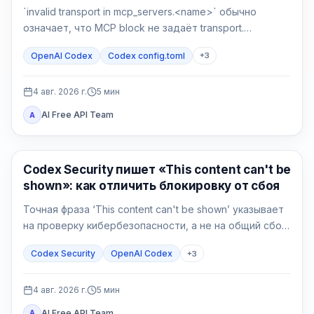
`invalid transport in mcp_servers.<name>` обычно
означает, что MCP block не задаёт transport.
Сделайте backup, верните `command` или `url`, затем
OpenAI Codex
Codex config.toml
+
3
отдельно проверьте разбор и соединение.
4 авг. 2026 г.
5
мин
AI Free API Team
A
OpenAI Codex
Codex Security пишет «This content can't be
shown»: как отличить блокировку от сбоя
Точная фраза ‘This content can't be shown’ указывает
на проверку кибербезопасности, а не на общий сбой
Codex. Сначала сохраните данные, подтвердите
Codex Security
OpenAI Codex
+
3
авторизацию и сузьте защитную задачу.
4 авг. 2026 г.
5
мин
AI Free API Team
A