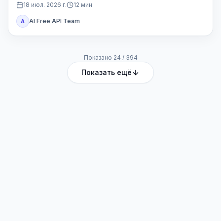
Codex или другой доступ Plus.
18 июл. 2026 г.
12
мин
AI Free API Team
A
Показано
24
/
394
Показать ещё