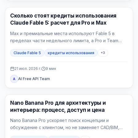
Claude AI
Сколько стоят кредиты использования
Claude Fable 5: расчет для Pro и Max
Max и премиальные места используют Fable 5 в
пределах части недельного лимита, а Pro и Team
Standard платят кредитами с первой задачи.
Claude Fable 5
кредиты использования
+
3
21 июл. 2026 г.
9
мин
AI Free API Team
A
Генерация изображений ИИ
Nano Banana Pro для архитектуры и
интерьера: процесс, доступ и цена
Nano Banana Pro ускоряет поиск концепции и
обсуждение с клиентом, но не заменяет CAD/BIM,
рабочую документацию и проверку проекта.