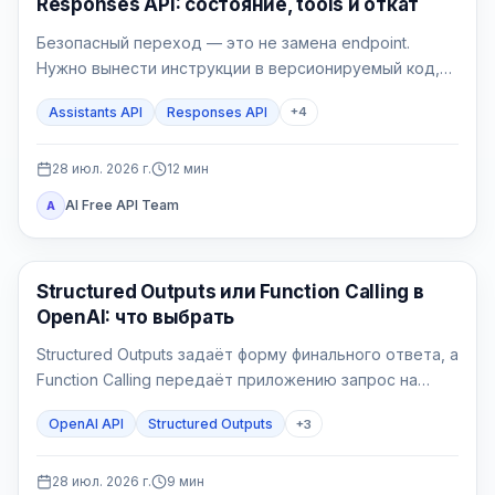
Responses API: состояние, tools и откат
Безопасный переход — это не замена endpoint.
Нужно вынести инструкции в версионируемый код,
выбрать владельца состояния, реализовать явный
Assistants API
Responses API
+
4
цикл tools, проверить File Search и перевести новые
сессии через feature flag.
28 июл. 2026 г.
12
мин
AI Free API Team
A
API Гайды
Structured Outputs или Function Calling в
OpenAI: что выбрать
Structured Outputs задаёт форму финального ответа, а
Function Calling передаёт приложению запрос на
действие. Выбор определяется не наличием JSON
OpenAI API
Structured Outputs
+
3
Schema, а тем, должен ли backend прочитать или
изменить внешнее состояние.
28 июл. 2026 г.
9
мин