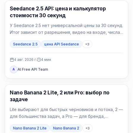
Генерация AI-видео
Seedance 2.5 API: цена и калькулятор
стоимости 30 секунд
У Seedance 2.5 нет универсальной цены за 30 секунд.
Итог зависит от разрешения, видео на входе, числа
успешных попыток и доли принятых роликов.
Seedance 2.5
цена API Seedance
+
3
4 авг. 2026 г.
4
мин
AI Free API Team
A
Модели генерации изображений
Nano Banana 2 Lite, 2 или Pro: выбор по
задаче
Lite выбирают для быстрых черновиков и потока, 2 —
для большинства задач, а Pro — для бренда,
локализации и сложных финальных материалов.
Nano Banana 2 Lite
Nano Banana 2
+
3