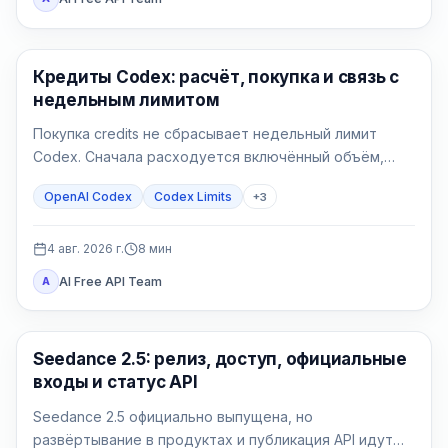
AI Development Tools
Кредиты Codex: расчёт, покупка и связь с
недельным лимитом
Покупка credits не сбрасывает недельный лимит
Codex. Сначала расходуется включённый объём,
затем поддерживаемая работа списывает
OpenAI Codex
Codex Limits
+
3
доступные кредиты.
4 авг. 2026 г.
8
мин
AI Free API Team
A
AI Video Generation
Seedance 2.5: релиз, доступ, официальные
входы и статус API
Seedance 2.5 официально выпущена, но
развёртывание в продуктах и публикация API идут