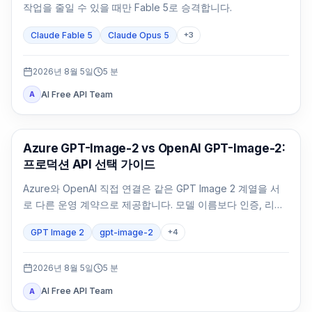
작업을 줄일 수 있을 때만 Fable 5로 승격합니다.
Claude Fable 5
Claude Opus 5
+
3
2026년 8월 5일
5
분
AI Free API Team
A
AI 이미지 생성
Azure GPT-Image-2 vs OpenAI GPT-Image-2:
프로덕션 API 선택 가이드
Azure와 OpenAI 직접 연결은 같은 GPT Image 2 계열을 서
로 다른 운영 계약으로 제공합니다. 모델 이름보다 인증, 리전,
청구, 쿼터, 형식, 지원 주체를 먼저 비교해야 합니다.
GPT Image 2
gpt-image-2
+
4
2026년 8월 5일
5
분
AI Free API Team
A