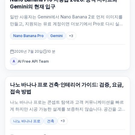
Gemini의 현재 입구
일반 사용자는 Gemini에서 Nano Banana 2로 먼저 이미지를
만들고, 지원되는 유료 계정이면 더보기에서 Pro로 다시 실행
합니다. 개발자는 Google AI Studio에서 stable 모델 ID를 확
Nano Banana Pro
Gemini
+
3
인해야 합니다.
2026년 7월 20일
10
분
AI Free API Team
A
AI 이미지 생성
나노 바나나 프로 건축·인테리어 가이드: 검증, 요금,
접속 방법
나노 바나나 프로는 콘셉트 탐색과 고객 커뮤니케이션을 빠르
게 하지만 시공 가능한 설계를 보증하지 않습니다. 공간을 고
정하고 카메라·원근·스케일·동선을 검수해야 합니다.
나노 바나나 프로
건축
+
3