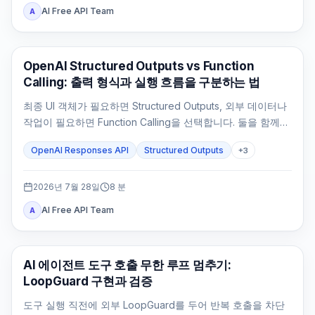
AI Free API Team
A
OpenAI API
OpenAI Structured Outputs vs Function
Calling: 출력 형식과 실행 흐름을 구분하는 법
최종 UI 객체가 필요하면 Structured Outputs, 외부 데이터나
작업이 필요하면 Function Calling을 선택합니다. 둘을 함께
쓰는 것은 도구 결과 뒤에도 타입이 정해진 최종 응답이 필요
OpenAI Responses API
Structured Outputs
+
3
할 때뿐입니다.
2026년 7월 28일
8
분
AI Free API Team
A
AI API
AI 에이전트 도구 호출 무한 루프 멈추기:
LoopGuard 구현과 검증
도구 실행 직전에 외부 LoopGuard를 두어 반복 호출을 차단