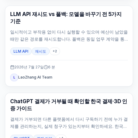
API 가이드
LLM API 재시도 vs 폴백: 모델을 바꾸기 전 5가지
기준
일시적이고 부작용 없이 다시 실행할 수 있으며 예산이 남았을
때만 같은 경로를 재시도합니다. 폴백은 동일 업무 계약을 통
과한 경로에만 허용합니다.
LLM API
재시도
+
2
2026년 7월 27일
6
분
LaoZhang AI Team
L
ChatGPT
ChatGPT 결제가 거부될 때 확인할 한국 결제·3D 인
증 가이드
결제가 거부되면 다른 플랫폼에서 다시 구독하기 전에 누가 결
제를 관리하는지, 실제 청구가 있는지부터 확인하세요. 한국
공식 웹 결제 수단과 카드 인증, 원래 계정, 중복 결제 방지 경