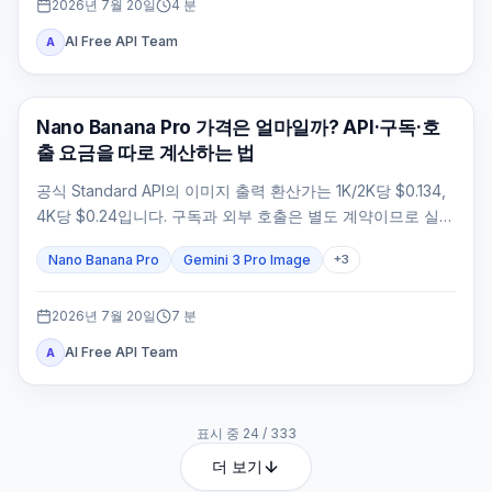
2026년 7월 20일
4
분
AI Free API Team
A
AI 이미지 생성
Nano Banana Pro 가격은 얼마일까? API·구독·호
출 요금을 따로 계산하는 법
공식 Standard API의 이미지 출력 환산가는 1K/2K당 $0.134,
4K당 $0.24입니다. 구독과 외부 호출은 별도 계약이므로 실제
가격은 청구 주체와 승인율로 계산해야 합니다.
Nano Banana Pro
Gemini 3 Pro Image
+
3
2026년 7월 20일
7
분
AI Free API Team
A
표시 중
24
/
333
더 보기