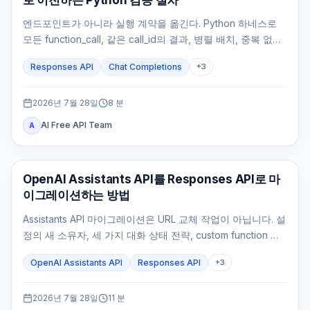
엔드포인트가 아니라 실행 계약을 옮긴다. Python 하네스로
모든 function_call, 같은 call_id의 결과, 병렬 배치, 중복 없는
부작용과 최종 답변을 검증한다.
Responses API
Chat Completions
+
3
2026년 7월 28일
8
분
AI Free API Team
A
API 가이드
OpenAI Assistants API를 Responses API로 마
이그레이션하는 방법
Assistants API 마이그레이션은 URL 교체 작업이 아닙니다. 설
정의 새 소유자, 세 가지 대화 상태 전략, custom function 실
행 루프, File Search, 기존 Thread 처리와 rollback 기준을
OpenAI Assistants API
Responses API
+
3
먼저 정해야 합니다.
2026년 7월 28일
11
분