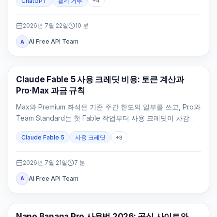
ChatGPT
결제 거부
+
4
로를 정리했습니다.
2026년 7월 22일
10
분
AI Free API Team
A
Claude AI
Claude Fable 5 사용 크레딧 비용: 토큰 계산과
Pro·Max 과금 규칙
Max와 Premium 좌석은 기존 주간 한도의 일부를 쓰고, Pro와
Team Standard는 첫 Fable 작업부터 사용 크레딧이 차감됩
니다.
Claude Fable 5
사용 크레딧
+
3
2026년 7월 21일
7
분
AI Free API Team
A
AI 이미지 생성
Nano Banana Pro 사용법 2026: 공식 사이트와