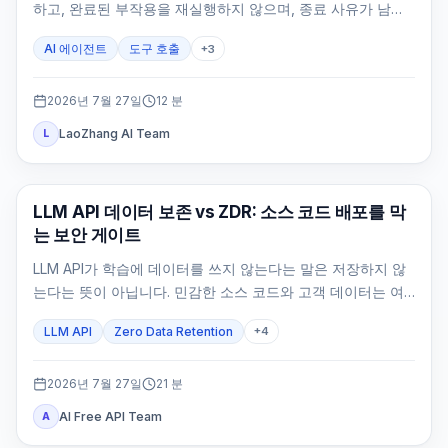
하고, 완료된 부작용을 재실행하지 않으며, 종료 사유가 남는
상태로 에이전트를 멈춥니다.
AI 에이전트
도구 호출
+
3
2026년 7월 27일
12
분
LaoZhang AI Team
L
API 가이드
LLM API 데이터 보존 vs ZDR: 소스 코드 배포를 막
는 보안 게이트
LLM API가 학습에 데이터를 쓰지 않는다는 말은 저장하지 않
는다는 뜻이 아닙니다. 민감한 소스 코드와 고객 데이터는 여
섯 저장면, 정확한 route와 feature, 자체 로그까지 증명한 뒤
LLM API
Zero Data Retention
+
4
에만 배포해야 합니다.
2026년 7월 27일
21
분
AI Free API Team
A