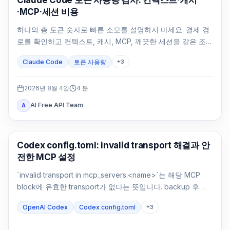
Claude Code 토큰 사용량 감사: 컨텍스트·캐시
·MCP·세션 비용
하나의 총 토큰 숫자로 빠른 소모를 설명하지 마세요. 결제 경
로를 확인하고 컨텍스트, 캐시, MCP, 깨끗한 세션을 같은 조건
에서 비교해야 합니다.
Claude Code
토큰 사용량
+
3
2026년 8월 4일
4
분
AI Free API Team
A
AI 개발 도구
Codex config.toml: invalid transport 해결과 안
전한 MCP 설정
`invalid transport in mcp_servers.<name>`는 해당 MCP
block에 유효한 transport가 없다는 뜻입니다. backup 후
`command`나 `url`을 복원하고 parsing과 연결을 따로 확인
OpenAI Codex
Codex config.toml
+
3
하세요.