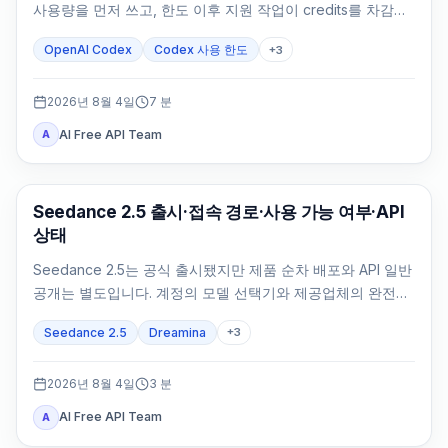
사용량을 먼저 쓰고, 한도 이후 지원 작업이 credits를 차감합
니다.
OpenAI Codex
Codex 사용 한도
+
3
2026년 8월 4일
7
분
AI Free API Team
A
AI Video Generation
Seedance 2.5 출시·접속 경로·사용 가능 여부·API
상태
Seedance 2.5는 공식 출시됐지만 제품 순차 배포와 API 일반
공개는 별도입니다. 계정의 모델 선택기와 제공업체의 완전한
API 계약으로 확인하세요.
Seedance 2.5
Dreamina
+
3
2026년 8월 4일
3
분
AI Free API Team
A