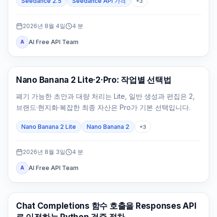
Seedance 2.5
Seedance API 가격
+
3
2026년 8월 4일
4
분
AI Free API Team
A
AI 이미지 모델
Nano Banana 2 Lite·2·Pro: 작업별 선택법
폐기 가능한 초안과 대량 처리는 Lite, 일반 생성과 편집은 2,
브랜드·현지화·복잡한 최종 자산은 Pro가 기본 선택입니다.
Nano Banana 2 Lite
Nano Banana 2
+
3
2026년 8월 3일
4
분
AI Free API Team
A
API 가이드
Chat Completions 함수 호출을 Responses API
로 이전하는 Python 검증 절차