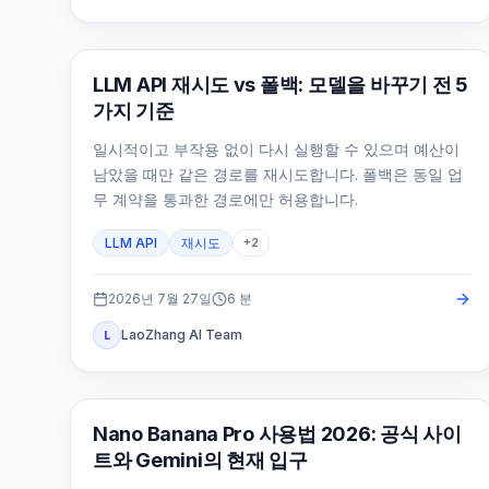
API 가이드
LLM API 재시도 vs 폴백: 모델을 바꾸기 전 5
가지 기준
일시적이고 부작용 없이 다시 실행할 수 있으며 예산이
남았을 때만 같은 경로를 재시도합니다. 폴백은 동일 업
무 계약을 통과한 경로에만 허용합니다.
LLM API
재시도
+
2
2026년 7월 27일
6
분
LaoZhang AI Team
L
AI 이미지 생성
Nano Banana Pro 사용법 2026: 공식 사이
트와 Gemini의 현재 입구