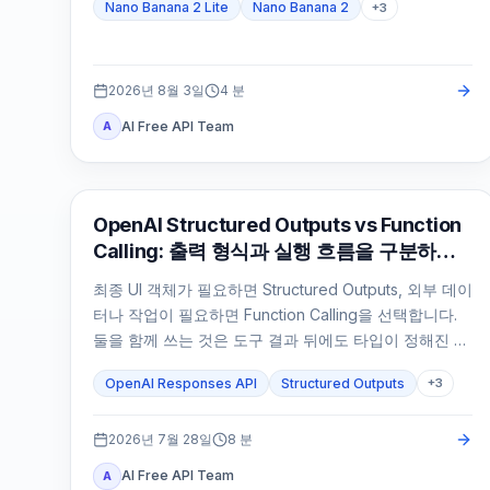
Nano Banana 2 Lite
Nano Banana 2
+
3
2026년 8월 3일
4
분
AI Free API Team
A
OpenAI API
OpenAI Structured Outputs vs Function
Calling: 출력 형식과 실행 흐름을 구분하는
법
최종 UI 객체가 필요하면 Structured Outputs, 외부 데이
터나 작업이 필요하면 Function Calling을 선택합니다.
둘을 함께 쓰는 것은 도구 결과 뒤에도 타입이 정해진 최
종 응답이 필요할 때뿐입니다.
OpenAI Responses API
Structured Outputs
+
3
2026년 7월 28일
8
분
AI Free API Team
A