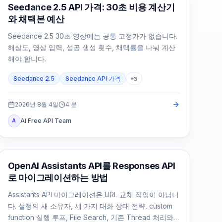
AI 비디오 생성
Seedance 2.5 API 가격: 30초 비용 계산기
와 채택본 예산
Seedance 2.5 30초 영상에는 공통 고정가가 없습니다.
해상도, 영상 입력, 성공 생성 횟수, 채택률을 나눠 계산
해야 합니다.
Seedance 2.5
Seedance API 가격
+
3
2026년 8월 4일
4
분
AI Free API Team
A
API 가이드
OpenAI Assistants API를 Responses API
로 마이그레이션하는 방법
Assistants API 마이그레이션은 URL 교체 작업이 아닙니
다. 설정의 새 소유자, 세 가지 대화 상태 전략, custom
function 실행 루프, File Search, 기존 Thread 처리와