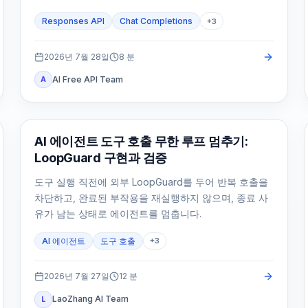
Responses API
Chat Completions
+
3
2026년 7월 28일
8
분
AI Free API Team
A
AI API
AI 에이전트 도구 호출 무한 루프 멈추기:
LoopGuard 구현과 검증
도구 실행 직전에 외부 LoopGuard를 두어 반복 호출을
차단하고, 완료된 부작용을 재실행하지 않으며, 종료 사
유가 남는 상태로 에이전트를 멈춥니다.
AI 에이전트
도구 호출
+
3
2026년 7월 27일
12
분
LaoZhang AI Team
L