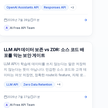
rollback 기준을 먼저 정해야 합니다.
OpenAI Assistants API
Responses API
+
3
2026년 7월 28일
11
분
AI Free API Team
A
API 가이드
LLM API 데이터 보존 vs ZDR: 소스 코드 배
포를 막는 보안 게이트
LLM API가 학습에 데이터를 쓰지 않는다는 말은 저장하
지 않는다는 뜻이 아닙니다. 민감한 소스 코드와 고객 데
이터는 여섯 저장면, 정확한 route와 feature, 자체 로그
까지 증명한 뒤에만 배포해야 합니다.
LLM API
Zero Data Retention
+
4
2026년 7월 27일
21
분
AI Free API Team
A