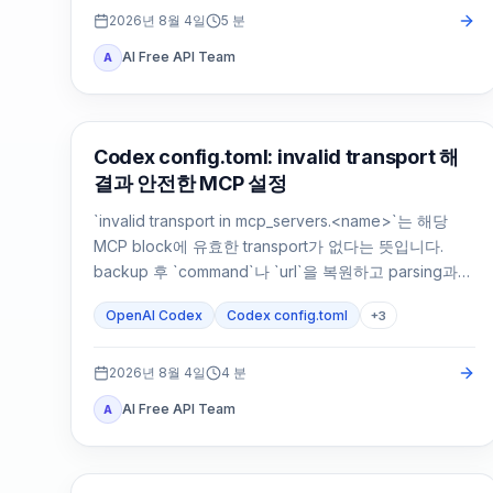
2026년 8월 4일
5
분
AI Free API Team
A
AI 개발 도구
Codex config.toml: invalid transport 해
결과 안전한 MCP 설정
`invalid transport in mcp_servers.<name>`는 해당
MCP block에 유효한 transport가 없다는 뜻입니다.
backup 후 `command`나 `url`을 복원하고 parsing과
연결을 따로 확인하세요.
OpenAI Codex
Codex config.toml
+
3
2026년 8월 4일
4
분
AI Free API Team
A