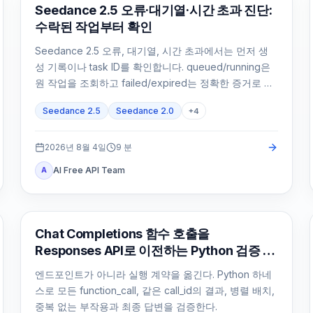
AI 비디오 생성
Seedance 2.5 오류·대기열·시간 초과 진단:
수락된 작업부터 확인
Seedance 2.5 오류, 대기열, 시간 초과에서는 먼저 생
성 기록이나 task ID를 확인합니다. queued/running은
원 작업을 조회하고 failed/expired는 정확한 증거로 처
리합니다.
Seedance 2.5
Seedance 2.0
+
4
2026년 8월 4일
9
분
AI Free API Team
A
API 가이드
Chat Completions 함수 호출을
Responses API로 이전하는 Python 검증 절
차
엔드포인트가 아니라 실행 계약을 옮긴다. Python 하네
스로 모든 function_call, 같은 call_id의 결과, 병렬 배치,
중복 없는 부작용과 최종 답변을 검증한다.