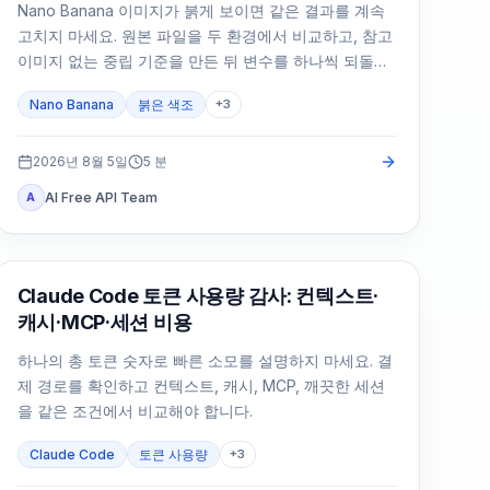
Nano Banana 이미지가 붉게 보이면 같은 결과를 계속
고치지 마세요. 원본 파일을 두 환경에서 비교하고, 참고
이미지 없는 중립 기준을 만든 뒤 변수를 하나씩 되돌립
니다.
Nano Banana
붉은 색조
+
3
2026년 8월 5일
5
분
AI Free API Team
A
Claude Code
Claude Code 토큰 사용량 감사: 컨텍스트·
캐시·MCP·세션 비용
하나의 총 토큰 숫자로 빠른 소모를 설명하지 마세요. 결
제 경로를 확인하고 컨텍스트, 캐시, MCP, 깨끗한 세션
을 같은 조건에서 비교해야 합니다.
Claude Code
토큰 사용량
+
3