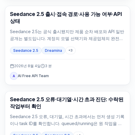
AI Video Generation
Seedance 2.5 출시·접속 경로·사용 가능 여부·API
상태
Seedance 2.5는 공식 출시됐지만 제품 순차 배포와 API 일반
공개는 별도입니다. 계정의 모델 선택기와 제공업체의 완전한
API 계약으로 확인하세요.
Seedance 2.5
Dreamina
+
3
2026년 8월 4일
3
분
AI Free API Team
A
AI 비디오 생성
Seedance 2.5 오류·대기열·시간 초과 진단: 수락된
작업부터 확인
Seedance 2.5 오류, 대기열, 시간 초과에서는 먼저 생성 기록
이나 task ID를 확인합니다. queued/running은 원 작업을 조
회하고 failed/expired는 정확한 증거로 처리합니다.