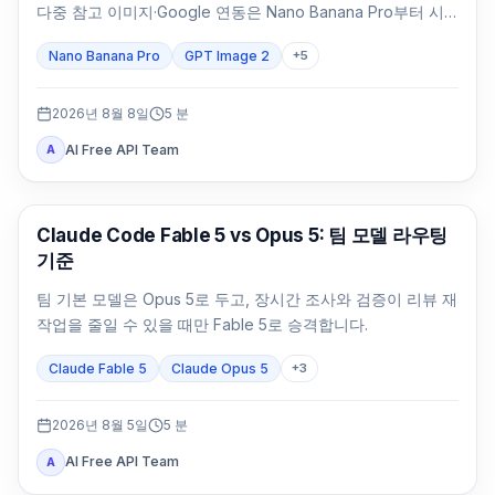
다중 참고 이미지·Google 연동은 Nano Banana Pro부터 시
험하세요. 포장 문구와 브랜드 대표 이미지는 같은 SKU로 둘
Nano Banana Pro
GPT Image 2
+
5
다 검수합니다.
2026년 8월 8일
5
분
AI Free API Team
A
Claude Code
Claude Code Fable 5 vs Opus 5: 팀 모델 라우팅
기준
팀 기본 모델은 Opus 5로 두고, 장시간 조사와 검증이 리뷰 재
작업을 줄일 수 있을 때만 Fable 5로 승격합니다.
Claude Fable 5
Claude Opus 5
+
3
2026년 8월 5일
5
분
AI Free API Team
A