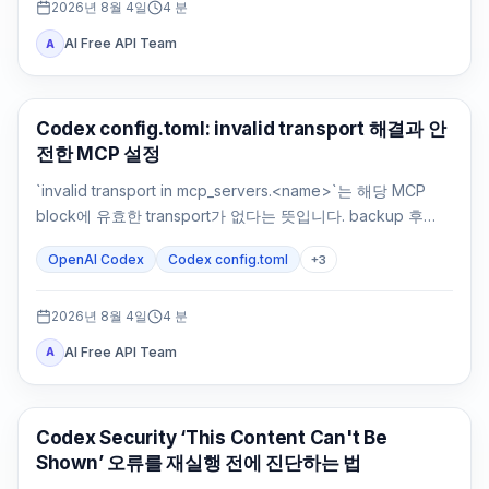
2026년 8월 4일
4
분
AI Free API Team
A
AI 개발 도구
Codex config.toml: invalid transport 해결과 안
전한 MCP 설정
`invalid transport in mcp_servers.<name>`는 해당 MCP
block에 유효한 transport가 없다는 뜻입니다. backup 후
`command`나 `url`을 복원하고 parsing과 연결을 따로 확인
OpenAI Codex
Codex config.toml
+
3
하세요.
2026년 8월 4일
4
분
AI Free API Team
A
OpenAI Codex
Codex Security ‘This Content Can't Be
Shown’ 오류를 재실행 전에 진단하는 법