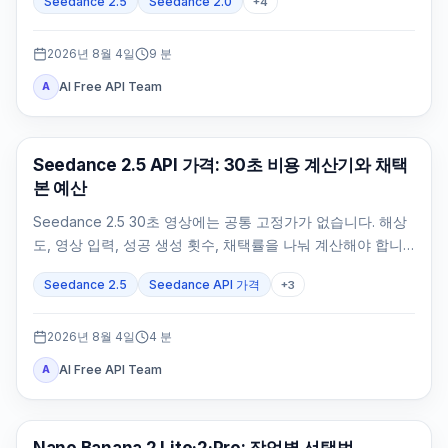
Seedance 2.5
Seedance 2.0
+
4
2026년 8월 4일
9
분
AI Free API Team
A
AI 비디오 생성
Seedance 2.5 API 가격: 30초 비용 계산기와 채택
본 예산
Seedance 2.5 30초 영상에는 공통 고정가가 없습니다. 해상
도, 영상 입력, 성공 생성 횟수, 채택률을 나눠 계산해야 합니
다.
Seedance 2.5
Seedance API 가격
+
3
2026년 8월 4일
4
분
AI Free API Team
A
AI 이미지 모델
Nano Banana 2 Lite·2·Pro: 작업별 선택법