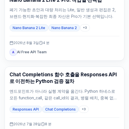
폐기 가능한 초안과 대량 처리는 Lite, 일반 생성과 편집은 2,
브랜드·현지화·복잡한 최종 자산은 Pro가 기본 선택입니다.
Nano Banana 2 Lite
Nano Banana 2
+
3
2026년 8월 3일
4
분
AI Free API Team
A
API 가이드
Chat Completions 함수 호출을 Responses API
로 이전하는 Python 검증 절차
엔드포인트가 아니라 실행 계약을 옮긴다. Python 하네스로
모든 function_call, 같은 call_id의 결과, 병렬 배치, 중복 없는
부작용과 최종 답변을 검증한다.
Responses API
Chat Completions
+
3
2026년 7월 28일
8
분