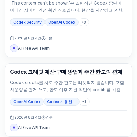
‘This content can't be shown’은 일반적인 Codex 중단이
아니라 사이버 안전 확인 신호입니다. 현장을 저장하고 권한을
확인한 뒤 방어 작업을 좁히세요.
Codex Security
OpenAI Codex
+
3
2026년 8월 4일
5
분
AI Free API Team
A
AI Development Tools
Codex 크레딧 계산·구매 방법과 주간 한도의 관계
Codex credits를 사도 주간 한도는 리셋되지 않습니다. 포함
사용량을 먼저 쓰고, 한도 이후 지원 작업이 credits를 차감합
니다.
OpenAI Codex
Codex 사용 한도
+
3
2026년 8월 4일
7
분
AI Free API Team
A