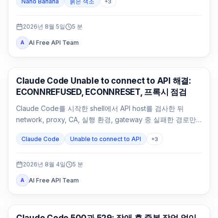
Nano Banana
붉은 색조
+
3
2026년 8월 5일
5
분
AI Free API Team
A
Claude Code
Claude Code Unable to connect to API 해결:
ECONNREFUSED, ECONNRESET, 프록시 점검
Claude Code를 시작한 shell에서 API host를 검사한 뒤
network, proxy, CA, 실행 환경, gateway 중 실패한 경로만
수정합니다.
Claude Code
Unable to connect to API
+
3
2026년 8월 4일
5
분
AI Free API Team
A
Claude Code