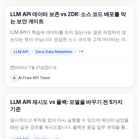
API 가이드
LLM API 데이터 보존 vs ZDR: 소스 코드 배포를 막
는 보안 게이트
LLM API가 학습에 데이터를 쓰지 않는다는 말은 저장하지 않
는다는 뜻이 아닙니다. 민감한 소스 코드와 고객 데이터는 여
섯 저장면, 정확한 route와 feature, 자체 로그까지 증명한 뒤
LLM API
Zero Data Retention
+
4
에만 배포해야 합니다.
2026년 7월 27일
21
분
AI Free API Team
A
API 가이드
LLM API 재시도 vs 폴백: 모델을 바꾸기 전 5가지
기준
일시적이고 부작용 없이 다시 실행할 수 있으며 예산이 남았을
때만 같은 경로를 재시도합니다. 폴백은 동일 업무 계약을 통
과한 경로에만 허용합니다.