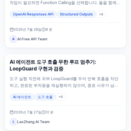
작업이 필요하면 Function Calling을 선택합니다. 둘을 함께
쓰는 것은 도구 결과 뒤에도 타입이 정해진 최종 응답이 필요
OpenAI Responses API
Structured Outputs
+
3
할 때뿐입니다.
2026년 7월 28일
8
분
AI Free API Team
A
AI API
AI 에이전트 도구 호출 무한 루프 멈추기:
LoopGuard 구현과 검증
도구 실행 직전에 외부 LoopGuard를 두어 반복 호출을 차단
하고, 완료된 부작용을 재실행하지 않으며, 종료 사유가 남는
상태로 에이전트를 멈춥니다.
AI 에이전트
도구 호출
+
3
2026년 7월 27일
12
분
LaoZhang AI Team
L