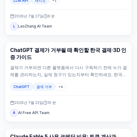
LLM API
재시도
+
2
2026년 7월 27일
6
분
LaoZhang AI Team
L
ChatGPT
ChatGPT 결제가 거부될 때 확인할 한국 결제·3D 인
증 가이드
결제가 거부되면 다른 플랫폼에서 다시 구독하기 전에 누가 결
제를 관리하는지, 실제 청구가 있는지부터 확인하세요. 한국
공식 웹 결제 수단과 카드 인증, 원래 계정, 중복 결제 방지 경
ChatGPT
결제 거부
+
4
로를 정리했습니다.
2026년 7월 22일
10
분
AI Free API Team
A
Claude AI
Claude Fable 5 사용 크레딧 비용: 토큰 계산과