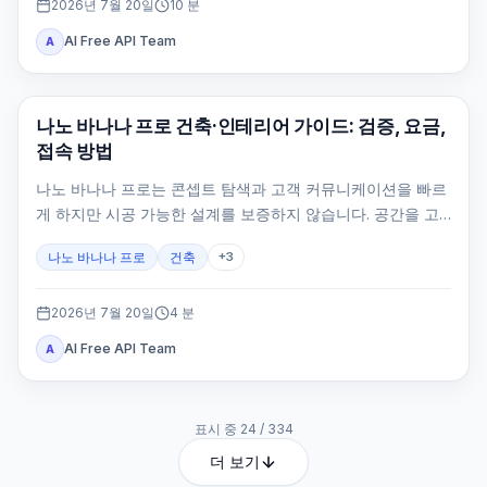
2026년 7월 20일
10
분
AI Free API Team
A
AI 이미지 생성
나노 바나나 프로 건축·인테리어 가이드: 검증, 요금,
접속 방법
나노 바나나 프로는 콘셉트 탐색과 고객 커뮤니케이션을 빠르
게 하지만 시공 가능한 설계를 보증하지 않습니다. 공간을 고
정하고 카메라·원근·스케일·동선을 검수해야 합니다.
나노 바나나 프로
건축
+
3
2026년 7월 20일
4
분
AI Free API Team
A
표시 중
24
/
334
더 보기