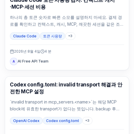
Claude Code 토큰 사용량 감사: 컨텍스트·캐시
·MCP·세션 비용
하나의 총 토큰 숫자로 빠른 소모를 설명하지 마세요. 결제 경
로를 확인하고 컨텍스트, 캐시, MCP, 깨끗한 세션을 같은 조건
에서 비교해야 합니다.
Claude Code
토큰 사용량
+
3
2026년 8월 4일
4
분
AI Free API Team
A
AI 개발 도구
Codex config.toml: invalid transport 해결과 안
전한 MCP 설정
`invalid transport in mcp_servers.<name>`는 해당 MCP
block에 유효한 transport가 없다는 뜻입니다. backup 후
`command`나 `url`을 복원하고 parsing과 연결을 따로 확인
OpenAI Codex
Codex config.toml
+
3
하세요.