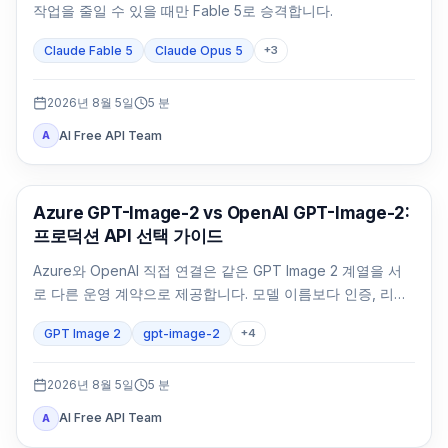
작업을 줄일 수 있을 때만 Fable 5로 승격합니다.
Claude Fable 5
Claude Opus 5
+
3
2026년 8월 5일
5
분
AI Free API Team
A
AI 이미지 생성
Azure GPT-Image-2 vs OpenAI GPT-Image-2:
프로덕션 API 선택 가이드
Azure와 OpenAI 직접 연결은 같은 GPT Image 2 계열을 서
로 다른 운영 계약으로 제공합니다. 모델 이름보다 인증, 리전,
청구, 쿼터, 형식, 지원 주체를 먼저 비교해야 합니다.
GPT Image 2
gpt-image-2
+
4
2026년 8월 5일
5
분
AI Free API Team
A