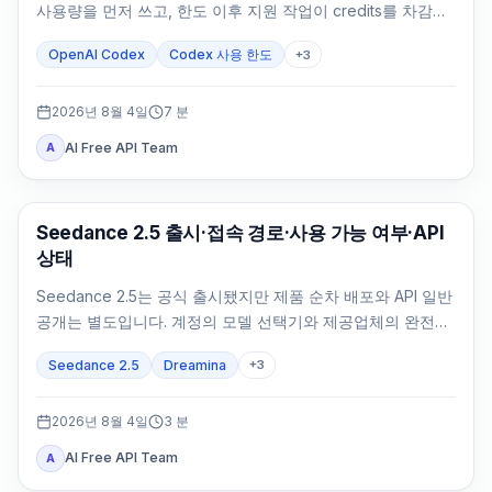
사용량을 먼저 쓰고, 한도 이후 지원 작업이 credits를 차감합
니다.
OpenAI Codex
Codex 사용 한도
+
3
2026년 8월 4일
7
분
AI Free API Team
A
AI Video Generation
Seedance 2.5 출시·접속 경로·사용 가능 여부·API
상태
Seedance 2.5는 공식 출시됐지만 제품 순차 배포와 API 일반
공개는 별도입니다. 계정의 모델 선택기와 제공업체의 완전한
API 계약으로 확인하세요.
Seedance 2.5
Dreamina
+
3
2026년 8월 4일
3
분
AI Free API Team
A