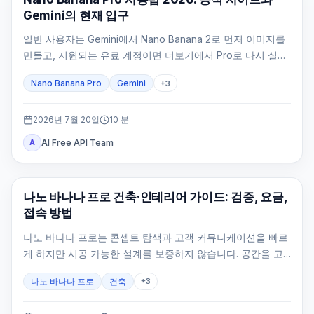
Gemini의 현재 입구
일반 사용자는 Gemini에서 Nano Banana 2로 먼저 이미지를
만들고, 지원되는 유료 계정이면 더보기에서 Pro로 다시 실행
합니다. 개발자는 Google AI Studio에서 stable 모델 ID를 확
Nano Banana Pro
Gemini
+
3
인해야 합니다.
2026년 7월 20일
10
분
AI Free API Team
A
AI 이미지 생성
나노 바나나 프로 건축·인테리어 가이드: 검증, 요금,
접속 방법
나노 바나나 프로는 콘셉트 탐색과 고객 커뮤니케이션을 빠르
게 하지만 시공 가능한 설계를 보증하지 않습니다. 공간을 고
정하고 카메라·원근·스케일·동선을 검수해야 합니다.
나노 바나나 프로
건축
+
3