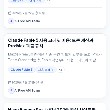
ChatGPT
결제 거부
+
4
로를 정리했습니다.
2026년 7월 22일
10
분
AI Free API Team
A
Claude AI
Claude Fable 5 사용 크레딧 비용: 토큰 계산과
Pro·Max 과금 규칙
Max와 Premium 좌석은 기존 주간 한도의 일부를 쓰고, Pro와
Team Standard는 첫 Fable 작업부터 사용 크레딧이 차감됩
니다.
Claude Fable 5
사용 크레딧
+
3
2026년 7월 21일
7
분
AI Free API Team
A
AI 이미지 생성
Nano Banana Pro 사용법 2026: 공식 사이트와