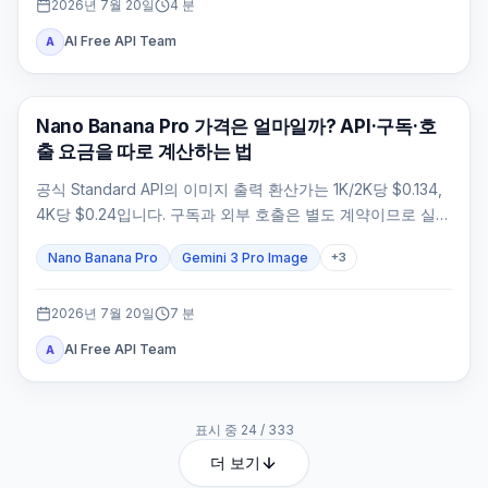
2026년 7월 20일
4
분
AI Free API Team
A
AI 이미지 생성
Nano Banana Pro 가격은 얼마일까? API·구독·호
출 요금을 따로 계산하는 법
공식 Standard API의 이미지 출력 환산가는 1K/2K당 $0.134,
4K당 $0.24입니다. 구독과 외부 호출은 별도 계약이므로 실제
가격은 청구 주체와 승인율로 계산해야 합니다.
Nano Banana Pro
Gemini 3 Pro Image
+
3
2026년 7월 20일
7
분
AI Free API Team
A
표시 중
24
/
333
더 보기