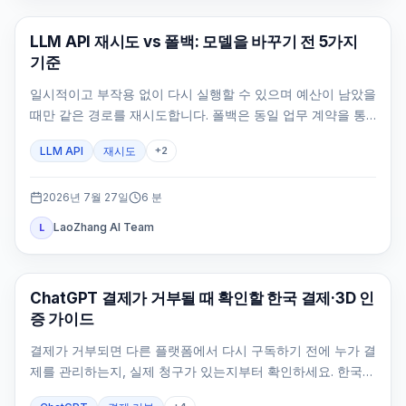
API 가이드
LLM API 재시도 vs 폴백: 모델을 바꾸기 전 5가지
기준
일시적이고 부작용 없이 다시 실행할 수 있으며 예산이 남았을
때만 같은 경로를 재시도합니다. 폴백은 동일 업무 계약을 통
과한 경로에만 허용합니다.
LLM API
재시도
+
2
2026년 7월 27일
6
분
LaoZhang AI Team
L
ChatGPT
ChatGPT 결제가 거부될 때 확인할 한국 결제·3D 인
증 가이드
결제가 거부되면 다른 플랫폼에서 다시 구독하기 전에 누가 결
제를 관리하는지, 실제 청구가 있는지부터 확인하세요. 한국
공식 웹 결제 수단과 카드 인증, 원래 계정, 중복 결제 방지 경