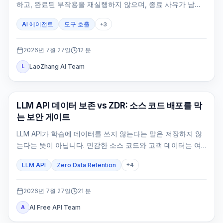
하고, 완료된 부작용을 재실행하지 않으며, 종료 사유가 남는
상태로 에이전트를 멈춥니다.
AI 에이전트
도구 호출
+
3
2026년 7월 27일
12
분
LaoZhang AI Team
L
API 가이드
LLM API 데이터 보존 vs ZDR: 소스 코드 배포를 막
는 보안 게이트
LLM API가 학습에 데이터를 쓰지 않는다는 말은 저장하지 않
는다는 뜻이 아닙니다. 민감한 소스 코드와 고객 데이터는 여
섯 저장면, 정확한 route와 feature, 자체 로그까지 증명한 뒤
LLM API
Zero Data Retention
+
4
에만 배포해야 합니다.
2026년 7월 27일
21
분
AI Free API Team
A