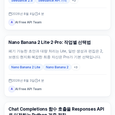
Seedance 2.5
Seedance API 가격
+
3
2026년 8월 4일
4
분
AI Free API Team
A
AI 이미지 모델
Nano Banana 2 Lite·2·Pro: 작업별 선택법
폐기 가능한 초안과 대량 처리는 Lite, 일반 생성과 편집은 2,
브랜드·현지화·복잡한 최종 자산은 Pro가 기본 선택입니다.
Nano Banana 2 Lite
Nano Banana 2
+
3
2026년 8월 3일
4
분
AI Free API Team
A
API 가이드
Chat Completions 함수 호출을 Responses API
로 이전하는 Python 검증 절차