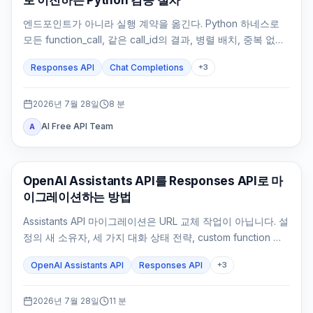
엔드포인트가 아니라 실행 계약을 옮긴다. Python 하네스로
모든 function_call, 같은 call_id의 결과, 병렬 배치, 중복 없는
부작용과 최종 답변을 검증한다.
Responses API
Chat Completions
+
3
2026년 7월 28일
8
분
AI Free API Team
A
API 가이드
OpenAI Assistants API를 Responses API로 마
이그레이션하는 방법
Assistants API 마이그레이션은 URL 교체 작업이 아닙니다. 설
정의 새 소유자, 세 가지 대화 상태 전략, custom function 실
행 루프, File Search, 기존 Thread 처리와 rollback 기준을
OpenAI Assistants API
Responses API
+
3
먼저 정해야 합니다.
2026년 7월 28일
11
분