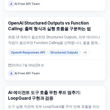
AI Free API Team
A
OpenAI API
OpenAI Structured Outputs vs Function
Calling: 출력 형식과 실행 흐름을 구분하는 법
최종 UI 객체가 필요하면 Structured Outputs, 외부 데이터나
작업이 필요하면 Function Calling을 선택합니다. 둘을 함께
쓰는 것은 도구 결과 뒤에도 타입이 정해진 최종 응답이 필요
OpenAI Responses API
Structured Outputs
+
3
할 때뿐입니다.
2026년 7월 28일
8
분
AI Free API Team
A
AI API
AI 에이전트 도구 호출 무한 루프 멈추기:
LoopGuard 구현과 검증
도구 실행 직전에 외부 LoopGuard를 두어 반복 호출을 차단