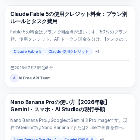
Claude Code
Claude Fable 5の使用クレジット料金：プラン別
ルールとタスク費用
Fable 5の料金はプランで開始点が違います。50%のプラン
枠、使用クレジット、APIトークン課金を分け、1タスクの費
用を再計算します。
Claude Fable 5
Claude 使用クレジット
+
3
2026年7月21日
8
分
AI Free API Team
A
AI 画像生成
Nano Banana Proの使い方【2026年版】
Gemini・スマホ・AI Studioの現行手順
Nano Banana ProはGoogleのGemini 3 Pro Imageです。現
在のGeminiではNano Banana 2または2 Liteで画像を作った
後、有料プランで「Proでやり直す」を選びます。モデルを
Nano Banana Pro 使い方
Gemini 画像生成
+
3