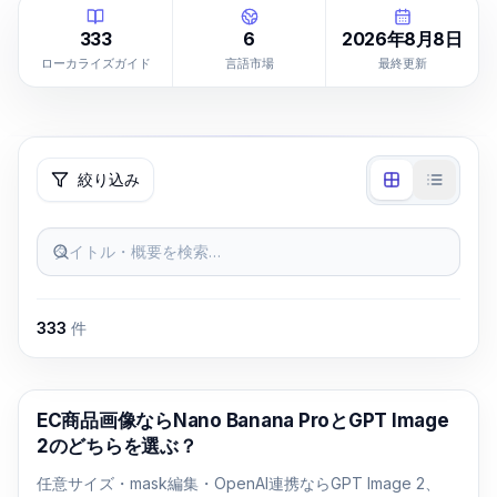
333
6
2026年8月8日
ローカライズガイド
言語市場
最終更新
絞り込み
タイトル・概要を検索…
333
件
AI画像生成
EC商品画像ならNano Banana ProとGPT Image
2のどちらを選ぶ？
任意サイズ・mask編集・OpenAI連携ならGPT Image 2、