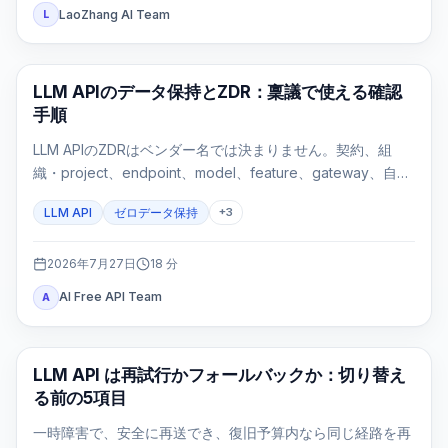
LaoZhang AI Team
L
API ガイド
LLM APIのデータ保持とZDR：稟議で使える確認
手順
LLM APIのZDRはベンダー名では決まりません。契約、組
織・project、endpoint、model、feature、gateway、自社
ログを一つのroute evidence cardで確認する実務ガイドで
LLM API
ゼロデータ保持
+
3
す。
2026年7月27日
18
分
AI Free API Team
A
API ガイド
LLM API は再試行かフォールバックか：切り替え
る前の5項目
一時障害で、安全に再送でき、復旧予算内なら同じ経路を再