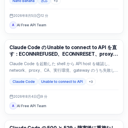
Nano Banana
赤み
+
3
2026年8月5日
12
分
AI Free API Team
A
Claude Code
Claude Code の Unable to connect to API を直
す：ECONNREFUSED、ECONNRESET、proxy
の切り分け
Claude Code を起動した shell から API host を確認し、
network、proxy、CA、実行環境、gateway のうち失敗し
た経路だけを修正します。
Claude Code
Unable to connect to API
+
3
2026年8月4日
9
分
AI Free API Team
A
Claude Code