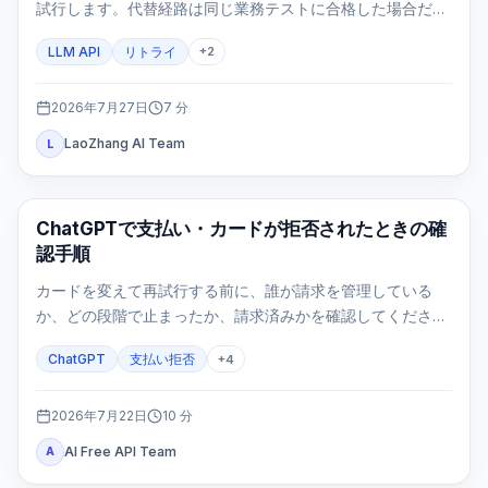
試行します。代替経路は同じ業務テストに合格した場合だけ
使います。
LLM API
リトライ
+
2
2026年7月27日
7
分
LaoZhang AI Team
L
ChatGPT
ChatGPTで支払い・カードが拒否されたときの確
認手順
カードを変えて再試行する前に、誰が請求を管理している
か、どの段階で止まったか、請求済みかを確認してくださ
い。3Dセキュア、更新、モバイル契約、二重請求を同じ手順
ChatGPT
支払い拒否
+
4
で安全に整理します。
2026年7月22日
10
分
AI Free API Team
A