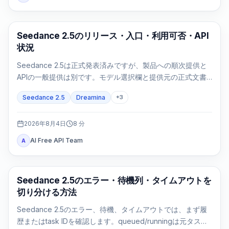
AI Video Generation
Seedance 2.5のリリース・入口・利用可否・API
状況
Seedance 2.5は正式発表済みですが、製品への順次提供と
APIの一般提供は別です。モデル選択欄と提供元の正式文書
で利用可否を確認します。
Seedance 2.5
Dreamina
+
3
2026年8月4日
8
分
AI Free API Team
A
AI 動画生成
Seedance 2.5のエラー・待機列・タイムアウトを
切り分ける方法
Seedance 2.5のエラー、待機、タイムアウトでは、まず履
歴またはtask IDを確認します。queued/runningは元タスク