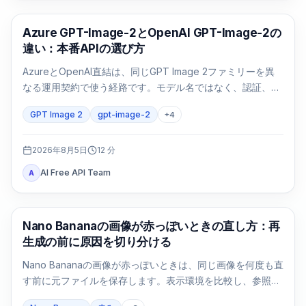
AI画像生成
Azure GPT-Image-2とOpenAI GPT-Image-2の
違い：本番APIの選び方
AzureとOpenAI直結は、同じGPT Image 2ファミリーを異
なる運用契約で使う経路です。モデル名ではなく、認証、リ
ージョン、請求、クォータ、形式、サポートで選びます。
GPT Image 2
gpt-image-2
+
4
2026年8月5日
12
分
AI Free API Team
A
AI画像生成
Nano Bananaの画像が赤っぽいときの直し方：再
生成の前に原因を切り分ける
Nano Bananaの画像が赤っぽいときは、同じ画像を何度も直
す前に元ファイルを保存します。表示環境を比較し、参照画
像なしの基準画像を1回作り、変数を一つずつ戻します。