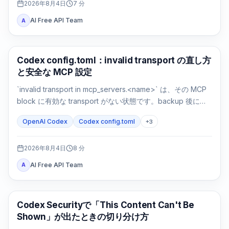
2026年8月4日
7
分
AI Free API Team
A
AI 開発ツール
Codex config.toml：invalid transport の直し方
と安全な MCP 設定
`invalid transport in mcp_servers.<name>` は、その MCP
block に有効な transport がない状態です。backup 後に
`command` または `url` を戻し、parse と接続を別々に確認
OpenAI Codex
Codex config.toml
+
3
します。
2026年8月4日
8
分
AI Free API Team
A
OpenAI Codex
Codex Securityで「This Content Can't Be
Shown」が出たときの切り分け方