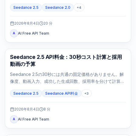
を追跡し、failed/expiredは正確な証拠で判断します。
Seedance 2.5
Seedance 2.0
+
4
2026年8月4日
20
分
AI Free API Team
A
AI動画生成
Seedance 2.5 API料金：30秒コスト計算と採用
動画の予算
Seedance 2.5の30秒には共通の固定価格がありません。解
像度、動画入力、成功した生成回数、採用率を分けて計算し
ます。
Seedance 2.5
Seedance API料金
+
3
2026年8月4日
8
分
AI Free API Team
A