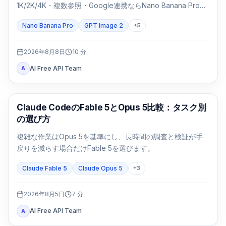
1K/2K/4K・複数参照・Google連携ならNano Banana Proを
先に試します。パッケージや日本語入りの基幹画像は同じ
Nano Banana Pro
GPT Image 2
+
5
SKUで両方を検証します。
2026年8月8日
10
分
AI Free API Team
A
Claude Code
Claude CodeのFable 5とOpus 5比較：タスク別
の選び方
複雑な作業はOpus 5を基準にし、長時間の調査と検証が手
戻りを減らす場合だけFable 5を選びます。
Claude Fable 5
Claude Opus 5
+
3
2026年8月5日
7
分
AI Free API Team
A