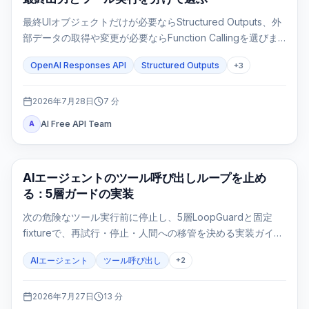
最終UIオブジェクトだけが必要ならStructured Outputs、外
部データの取得や変更が必要ならFunction Callingを選びま
す。両方を使うのは、ツール結果の後にも固定形式の最終応
OpenAI Responses API
Structured Outputs
+
3
答が必要な場合だけです。
2026年7月28日
7
分
AI Free API Team
A
AI API
AIエージェントのツール呼び出しループを止め
る：5層ガードの実装
次の危険なツール実行前に停止し、5層LoopGuardと固定
fixtureで、再試行・停止・人間への移管を決める実装ガイ
ド。
AIエージェント
ツール呼び出し
+
2
2026年7月27日
13
分