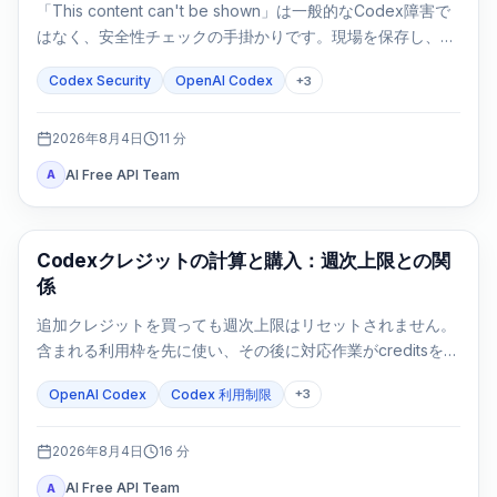
「This content can't be shown」は一般的なCodex障害で
はなく、安全性チェックの手掛かりです。現場を保存し、許
可を確認し、防御タスクを狭めてから次へ進みます。
Codex Security
OpenAI Codex
+
3
2026年8月4日
11
分
AI Free API Team
A
AI Development Tools
Codexクレジットの計算と購入：週次上限との関
係
追加クレジットを買っても週次上限はリセットされません。
含まれる利用枠を先に使い、その後に対応作業がcreditsを消
費します。
OpenAI Codex
Codex 利用制限
+
3
2026年8月4日
16
分
AI Free API Team
A