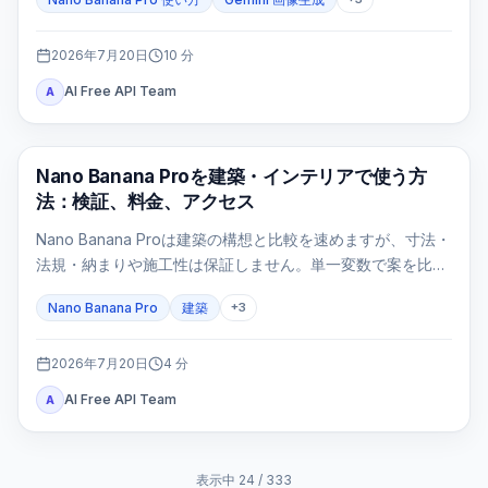
直接指定する入口はAI Studio/APIです。
2026年7月20日
10
分
AI Free API Team
A
AI画像生成
Nano Banana Proを建築・インテリアで使う方
法：検証、料金、アクセス
Nano Banana Proは建築の構想と比較を速めますが、寸法・
法規・納まりや施工性は保証しません。単一変数で案を比較
し、設計判断ゲートで不成立な画像を止めます。
Nano Banana Pro
建築
+
3
2026年7月20日
4
分
AI Free API Team
A
表示中
24
/
333