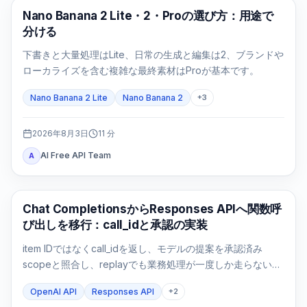
AI画像モデル
Nano Banana 2 Lite・2・Proの選び方：用途で
分ける
下書きと大量処理はLite、日常の生成と編集は2、ブランドや
ローカライズを含む複雑な最終素材はProが基本です。
Nano Banana 2 Lite
Nano Banana 2
+
3
2026年8月3日
11
分
AI Free API Team
A
APIガイド
Chat CompletionsからResponses APIへ関数呼
び出しを移行：call_idと承認の実装
item IDではなくcall_idを返し、モデルの提案を承認済み
scopeと照合し、replayでも業務処理が一度しか走らないこ
とまで検証します。
OpenAI API
Responses API
+
2