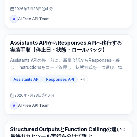
2026年7月28日
4
分
AI Free API Team
A
APIガイド
Assistants APIからResponses APIへ移行する
実装手順【停止日・状態・ロールバック】
Assistants APIの停止前に、新規会話からResponsesへ移
し、instructionsをコード管理し、状態方式を一つ選び、tool
loopとFile Searchを実測してからfeature flagで切り替えま
Assistants API
Responses API
+
4
す。
2026年7月28日
10
分
AI Free API Team
A
OpenAI API
Structured OutputsとFunction Callingの違い：
最終出力とツール実行を分けて選ぶ